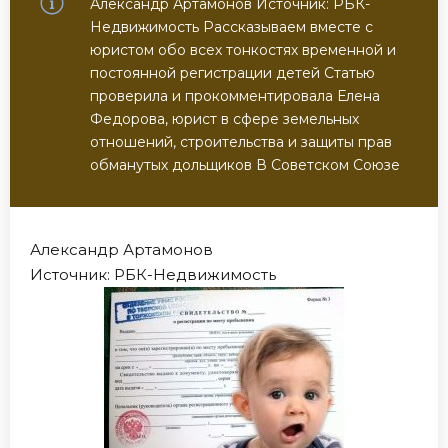
Александр Артамонов Источник: РБК-
Недвижимость Рассказываем вместе с
юристом обо всех тонкостях временной и
постоянной регистрации детей Статью
проверила и прокомментировала Елена
Федорова, юрист в сфере земельных
отношений, строительства и защиты прав
обманутых дольщиков В Советском Союзе
Александр Артамонов
Источник: РБК-Недвижимость