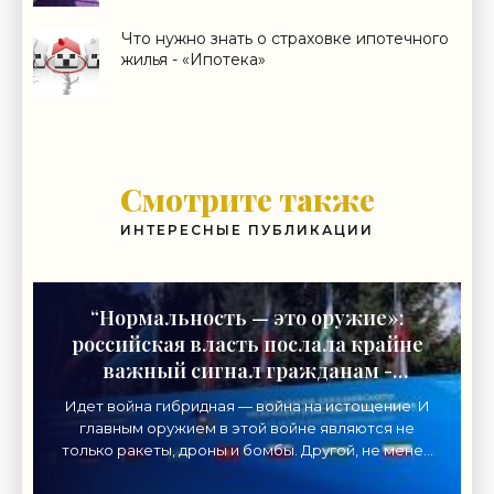
Что нужно знать о страховке ипотечного
жилья - «Ипотека»
Смотрите также
ИНТЕРЕСНЫЕ ПУБЛИКАЦИИ
“Нормальность — это оружие»:
российская власть послала крайне
важный сигнал гражданам -
«Недвижимость»
Идет война гибридная — война на истощение. И
главным оружием в этой войне являются не
только ракеты, дроны и бомбы. Другой, не менее
важный вид главного оружия в нынешнем
конфликте нацелен