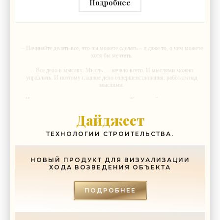
Подробнее
-- Начинайте делать все, что вы можете сделать – и даже то, о чем можете
хотя бы мечтать.
-- Все дело в мыслях. Мысль — начало всего. И мыслями можно
управлять. И поэтому главное дело совершенствования: работать над
мыслями.
-- Идите уверенно по направлению к мечте. Живите той жизнью, которую
вы сами себе придумали.
Дайджест
-- Самое большое богатство — это ум. Самая большая нищета —
глупость. Из всех страхов самый пугающий — самолюбование.
ТЕХНОЛОГИИ СТРОИТЕЛЬСТВА.
-- Лучшее, что можно сделать с хорошим советом, это пропустить его
мимо ушей. Он никогда не бывает полезен никому, кроме того, кто его
дал.
НОВЫЙ ПРОДУКТ ДЛЯ ВИЗУАЛИЗАЦИИ
ХОДА ВОЗВЕДЕНИЯ ОБЪЕКТА
-- Люблю давать советы и очень не люблю, когда их дают мне.
ПОДРОБНЕЕ