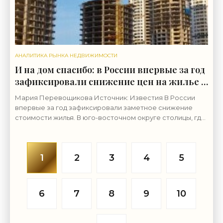
АНАЛИТИКА РЫНКА НЕДВИЖИМОСТИ
И на дом спасибо: в России впервые за год
зафиксировали снижение цен на жилье -
«Аналитика рынка»
Мария Перевощикова Источник: Известия В России
впервые за год зафиксировали заметное снижение
стоимости жилья. В юго-восточном округе столицы, где
строят больше всего домов массового сегмента, цены
1
2
3
4
5
6
7
8
9
10