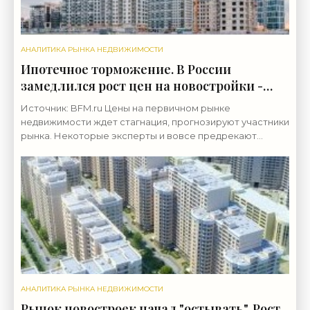
АНАЛИТИКА РЫНКА НЕДВИЖИМОСТИ
Ипотечное торможение. В России
замедлился рост цен на новостройки -
«Аналитика рынка»
Источник: BFM.ru Цены на первичном рынке
недвижимости ждет стагнация, прогнозируют участники
рынка. Некоторые эксперты и вовсе предрекают
снижение стоимости квартир За август в 16 крупнейших
городах
АНАЛИТИКА РЫНКА НЕДВИЖИМОСТИ
Рынок новостроек начал "остывать". Рост