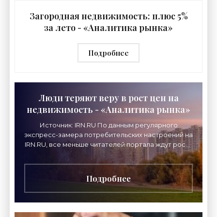
Загородная недвижимость: плюс 5%
за лето - «Аналитика рынка»
Подробнее
Люди теряют веру в рост цен на
недвижимость - «Аналитика рынка»
Источник: IRN.RU По данным регулярного
экспресс-замера потребительских настроений на
IRN.RU, все меньше читателей портала ждут роста
цен на жилье. Перед началом осеннего сезона
лишь
Подробнее