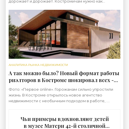
дорожает и дорожает. Костромичам нужно как
минимум 8 лет, чтобы накопить на квартиру, аналитики
АНАЛИТИКА РЫНКА НЕДВИЖИМОСТИ
А так можно было? Новый формат работы
риэлторов в Костроме шокировал всех -
«Недвижимость»
Фото: «Первое online». Горожанам сильно упростили
жизнь. В Костроме открылось новое агентство
недвижимости с необычным подходом в работе, .
Более того, такого подхода в городе, кажется еще не
было и
Чьи примеры вдохновляют детей
в музее Матери 42-й столичной