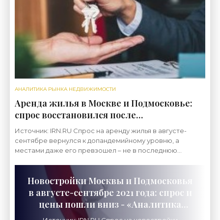
АНАЛИТИКА РЫНКА НЕДВИЖИМОСТИ
Аренда жилья в Москве и Подмосковье:
спрос восстановился после
коронакризиса, ставки – не везде -
Источник: IRN.RU Спрос на аренду жилья в августе-
«Аналитика рынка»
сентябре вернулся к допандемийному уровню, а
местами даже его превзошел – не в последнюю
очередь благодаря резкому росту цен на квартиры за
последний
Новостройки Москвы и Подмосковья
в августе-сентябре 2021 года: спрос и
цены пошли вниз - «Аналитика
рынка»