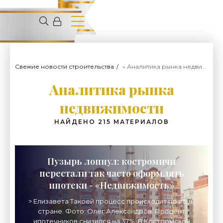
Свежие новости строительства
» Аналитика рынка недвижимости
Аналитика рынка
недвижимости
НАЙДЕНО 215 МАТЕРИАЛОВ
Пузырь лопнул: костромичи
перестали так часто оформлять
ипотеки - «Недвижимость»
> Елизавета Такоей процесс происходит по всей
стране. Фото: Олег Александров. Процент
ипотечников снизился на 37%. В Костромской