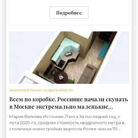
школы - «Свежие новости
строительства»
Подробнее
АНАЛИТИКА РЫНКА НЕДВИЖИМОСТИ
Всем по коробке. Россияне начали скупать
в Москве экстремально маленькие
квартиры. Зачем они это делают? -
Мария Волкова Источник: Лента За последний год, с
«Аналитика рынка»
лета 2020-го, средняя стоимость квадратного метра в
столичных новостройках выросла более чем на 70
тысяч рублей. В настоящее время новый «квадрат» в