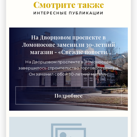
Смотрите также
ИНТЕРЕСНЫЕ ПУБЛИКАЦИИ
На Дворцовом проспекте в
Ломоносове заменили 30-летний
магазин - «Свежие новости
строительства»
На Дворцовом проспекте в Ломоносове
завершилось строительство торгового центра.
Он заменил собой 30-летний магазин.
Одноэтажное кирпичное здание на Дворцовом
проспекте, 16а, было построено
Подробнее