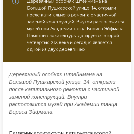
Деревянный особняк Штейнмана на
Большой Пушкарской улице, 14, открыли
после капитального ремонта с частичной
заменой конструкций. Внутри расположится
музей при Академии танца Бориса Эйфмана.
Памятник архитектуры датируется второй
четвертью XIX века и сегодня является
одной из двух деревянных
Деревянный особняк Штейнмана на
Большой Пушкарской улице, 14, открыли
после капитального ремонта с частичной
заменой конструкций. Внутри
расположится музей при Академии танца
Бориса Эйфмана.
Памятник архитектуры датируется второй