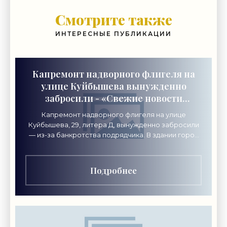
Смотрите также
ИНТЕРЕСНЫЕ ПУБЛИКАЦИИ
Капремонт надворного флигеля на
улице Куйбышева вынужденно
забросили - «Свежие новости
строительства»
Капремонт надворного флигеля на улице
Куйбышева, 29, литера Д, вынужденно забросили
— из-за банкротства подрядчика. В здании город
хочет разместить академию креативных
индустрий «Локон».
Подробнее