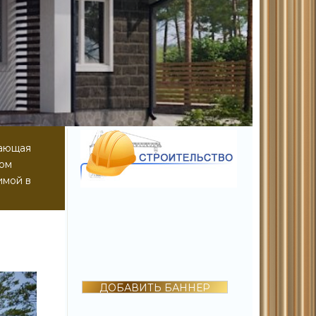
вающая
дом
имой в
ДОБАВИТЬ БАННЕР