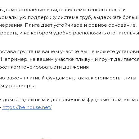
в доме отопление в виде системы теплого пола, и
ормальную поддержку системе труб, выдержать больш
мерзания. Плита дает устойчивое и ровное основание,
ровать, и на котором удобно расположить отопительн
остава грунта на вашем участке вы не можете установи
Например, на вашем участке плывун и грунт двигается
ожет компенсировать эти движения;
но важен плитный фундамент, так как стоимость плиты
м у ростверка.
ный дом с надежным и долговечным фундаментом, вы м
–
https://belhouse.net/
!