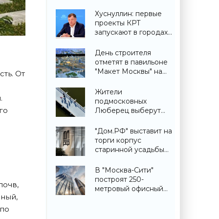
Симферополе -
«Строительство»
Хуснуллин: первые
проекты КРТ
запускают в городах
ДНР -
«Строительство»
День строителя
отметят в павильоне
"Макет Москвы" на
ть. От
ВДНХ 6 и 9 августа -
«Строительство»
Жители
.
подмосковных
го
Люберец выберут
название новому
мосту через реку
"Дом.РФ" выставит на
Македонку -
торги корпус
«Строительство»
старинной усадьбы
Сенницы в
Подмосковье -
В "Москва-Сити"
«Строительство»
построят 250-
почв,
метровый офисный
чный,
небоскреб -
«Строительство»
 по