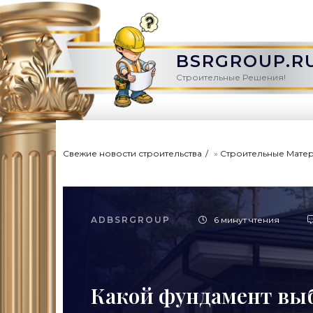
BSRGROUP.R
Строительные Решения!
Свежие новости строительства
»
Строительные Мате
ADBSRGROUP
6 минут чтения
Какой фундамент вы