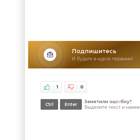
Подпишитесь
И будьте в курсе первыми!
1
0
Заметили ош
Ы
бку?
Ctrl
Enter
Выделите текст и нажм