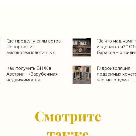
Где предел у силы ветра.
"За что над нами 
Репортаж из
издеваются?!" Об
высокотехнологичных
бараков – о жил
лабораторий НИУ МГСУ -
вопросе -
«Технологии
«Недвижимость»
Как получить ВНЖ в
Гидроизоляция
строительства»
Австрии - «Зарубежная
подземных конст
недвижимость»
частного дома -
«Технологии
строительства»
Смотрите
также