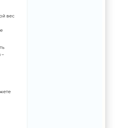
ой вес
ые
ть
 –
ожете