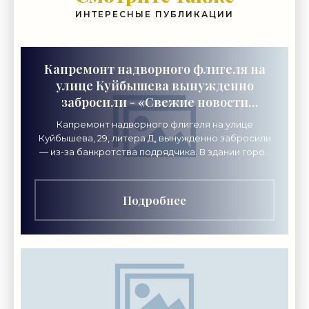
ИНТЕРЕСНЫЕ ПУБЛИКАЦИИ
Капремонт надворного флигеля на
улице Куйбышева вынужденно
забросили - «Свежие новости
строительства»
Капремонт надворного флигеля на улице
Куйбышева, 29, литера Д, вынужденно забросили
— из-за банкротства подрядчика. В здании город
хочет разместить академию креативных
индустрий «Локон».
Подробнее