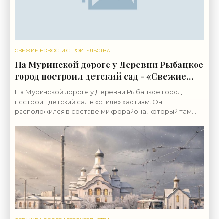
СВЕЖИЕ НОВОСТИ СТРОИТЕЛЬСТВА
На Муринской дороге у Деревни Рыбацкое
город построил детский сад - «Свежие
новости строительства»
На Муринской дороге у Деревни Рыбацкое город
построил детский сад в «стиле» хаотизм. Он
расположился в составе микрорайона, который там
возводит группа «ЛСР». Бывшие сельхозземли совхоза
«Ручьи»