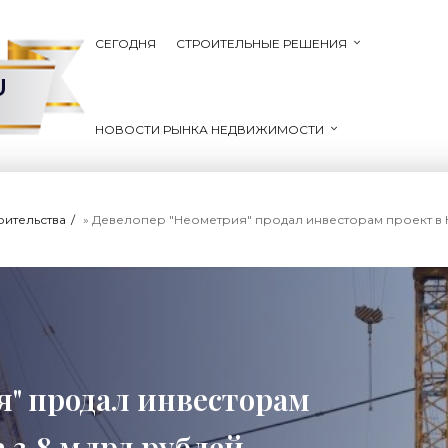
СЕГОДНЯ
СТРОИТЕЛЬНЫЕ РЕШЕНИЯ
U
НОВОСТИ РЫНКА НЕДВИЖИМОСТИ
оительства
» Девелопер "Неометрия" продал инвесторам проект в К
я" продал инвесторам
 3,8 млрд рублей -