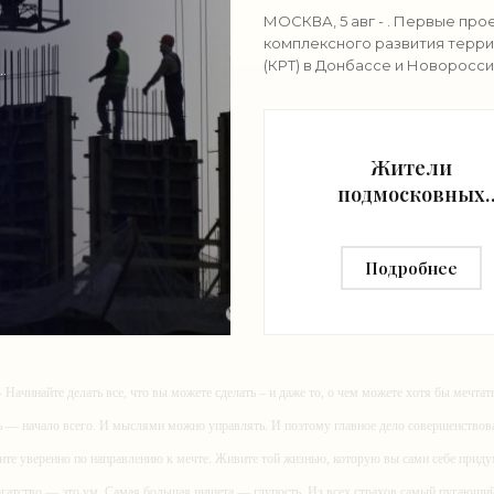
- «Строительство»
МОСКВА, 5 авг - . Первые про
комплексного развития терр
(КРТ) в Донбассе и Новоросси
реализованы в городах ДНР,
вице-премьер РФ Марат
Хуснуллин.«"Механизм КРТ яв
Жители
подмосковных
Люберец выберу
название новом
Подробнее
мосту через рек
Македонку -
«Строительство
- Начинайте делать все, что вы можете сделать – и даже то, о чем можете хотя бы мечтать
ь — начало всего. И мыслями можно управлять. И поэтому главное дело совершенствов
ите уверенно по направлению к мечте. Живите той жизнью, которую вы сами себе приду
огатство — это ум. Самая большая нищета — глупость. Из всех страхов самый пугающ