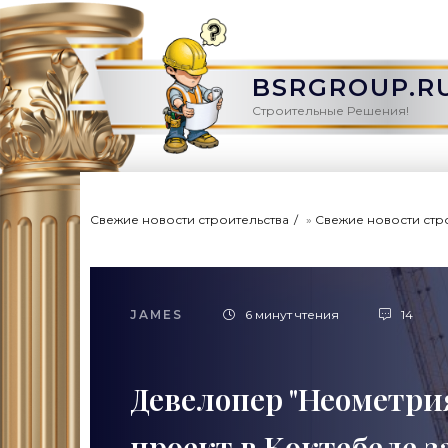
BSRGROUP.R
Строительные Решения!
Свежие новости строительства
»
Свежие новости стр
JAMES
6 минут чтения
14
Девелопер "Неометри
проект в Коктебеле за