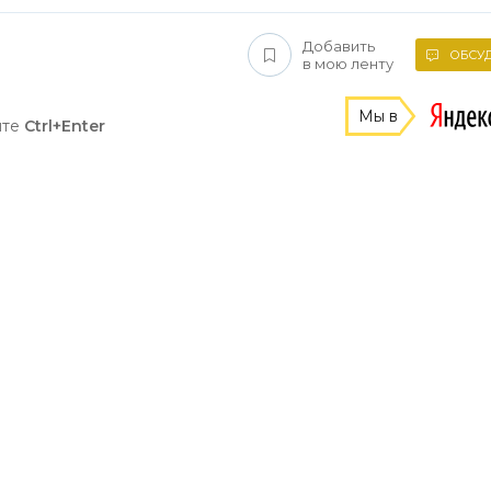
Добавить
ОБСУД
в мою ленту
Мы в
ите
Ctrl+Enter