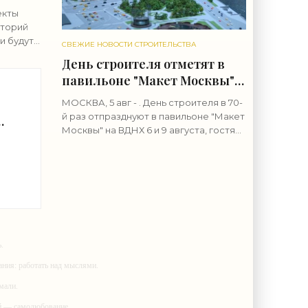
екты
иторий
и будут
СВЕЖИЕ НОВОСТИ СТРОИТЕЛЬСТВА
 сообщил
День строителя отметят в
павильоне "Макет Москвы"
ляется
на ВДНХ 6 и 9 августа -
МОСКВА, 5 авг - . День строителя в 70-
«Строительство»
й раз отпразднуют в павильоне "Макет
Москвы" на ВДНХ 6 и 9 августа, гостям
т
расскажут о развитии города и людях,
у
формирующих его архитектурный
у
облик,
»
.
ания: работать над мыслями.
мали.
ий — самолюбование.