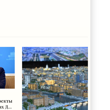
оекты
ах ДНР