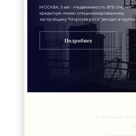
Симферополе -
МОСКВА, 5 авг - Недвижимость. ВТБ открыл
кредитную линию специализированному
«Строительство»
застройщику "Морская роса" (входит в группу
"Монолит") в 2,7 миллиарда рублей для
Подробнее
-
-- Все дело в мыслях. Мысл
-- Ид
-- Самое большое б