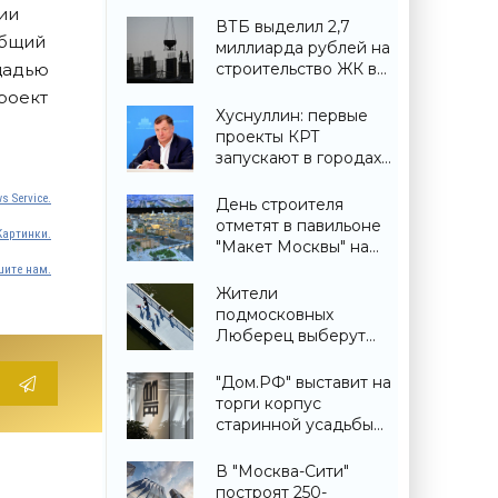
ии
ВТБ выделил 2,7
Общий
миллиарда рублей на
строительство ЖК в
ощадью
Симферополе -
роект
«Строительство»
Хуснуллин: первые
проекты КРТ
запускают в городах
ДНР -
«Строительство»
s Service.
День строителя
отметят в павильоне
Картинки.
"Макет Москвы" на
ВДНХ 6 и 9 августа -
ите нам.
«Строительство»
Жители
подмосковных
Люберец выберут
название новому
мосту через реку
"Дом.РФ" выставит на
Македонку -
торги корпус
«Строительство»
старинной усадьбы
Сенницы в
Подмосковье -
В "Москва-Сити"
«Строительство»
построят 250-