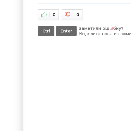
0
0
Заметили ош
Ы
бку?
Ctrl
Enter
Выделите текст и нажм