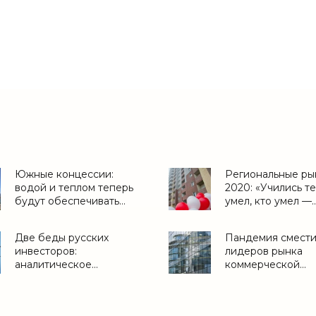
Южные концессии:
Региональные ры
водой и теплом теперь
2020: «Учились те
будут обеспечивать
умел, кто умел —
частники - «ЖКХ»
совершенствовал
«Дайджест»
Две беды русских
Пандемия смести
инвесторов:
лидеров рынка
аналитическое
коммерческой
исследование Tranio
недвижимости -
(2021) - «Зарубежная
«Дайджест»
недвижимость»