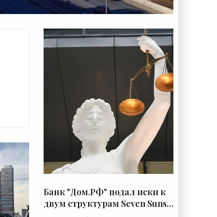
 в
 -
»
Банк "Дом.РФ" подал иски к
двум структурам Seven Suns
на 929 миллионов рублей -