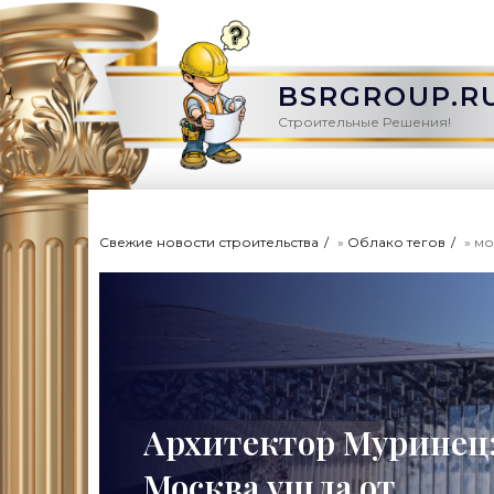
BSRGROUP.R
Строительные Решения!
Свежие новости строительства
»
Облако тегов
» мо
Архитектор Муринец
Москва ушла от