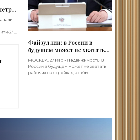
метров
а
начали
ство»
ити-2" в
аммэра
Файзуллин: в России в
ой
будущем может не хватать
рабочих на стройках -
т
МОСКВА, 27 мар - Недвижимость. В
«Строительство»
России в будущем может не хватать
рабочих на стройках, чтобы
обеспечить выполнение
госконтрактов, заявил глава
Минстроя Ирек Файзуллин в ходе XXV
ИА
Всероссийского
 -
»