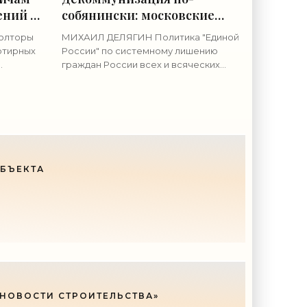
ений в
собянински: московские
»
власти лишают дачи
полторы
МИХАИЛ ДЕЛЯГИН Политика "Единой
потомков Чкалова -
ртирных
России" по системному лишению
«Недвижимость»
граждан России всех и всяческих
й
прав, включая прав на жилье, ударила
 передала
и по потомкам великого летчика
ость
Чкалова: по сообщению
ОБЪЕКТА
 НОВОСТИ СТРОИТЕЛЬСТВА»