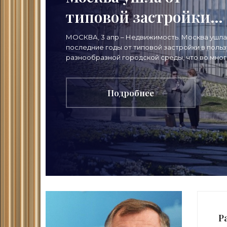
типовой застройки
благодаря Кузнецову 
МОСКВА, 3 апр – Недвижимость. Москва ушла
последние годы от типовой застройки в польз
«Строительство»
разнообразной городской среды, что во мно
произошло благодаря покинувшему должнос
главного
Подробнее
Р