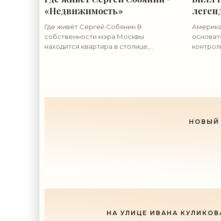
«Недвижимость»
леген
"Моск
Где живёт Сергей Собянин В
Америка
«Недв
собственности мэра Москвы
основате
находится квартира в столице,
контрол
особняк на Рублёвке и дача в
Four Se
Серебряном Бору. Квартира Сергея
PRESS Р
Собянина в Москве расположена
сторонн
рядом с Домом
горьким
НОВЫЙ 
НА УЛИЦЕ ИВАНА КУЛИКОВ