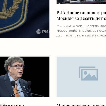
РИА Новости: новостр
Москвы за десять лет 
выше на семь этажей 
МОСКВА, 6 фев - Недвижимос
«Строительство»
Новостройки Москвы за посл
десять лет стали выше в сред
семь этажей - до 22, рассказа
Недвижимость в bnMAP.pro.П
данным компании, районами, г
Гейтс купил
Мэрия передала моск