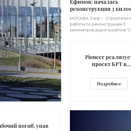
Ефимов: началась
реконструкция 3 кило
дорог около комплекс
-
МОСКВА, 5 апр – . Строители 
 в
"Сити-2" - «Строитель
работы по реконструкции 3
у
километров дорог в районе "С
гом
центре Москвы, рассказал з
ть
столицы по градостроительн
политике Владимир
Pioneer реализуе
проект КРТ в
районе метро
"Павелецкая" в
Подробнее
Москве -
Недвижимость Р
Новости, 26.03.2026
«Строительство
абочий погиб, упав