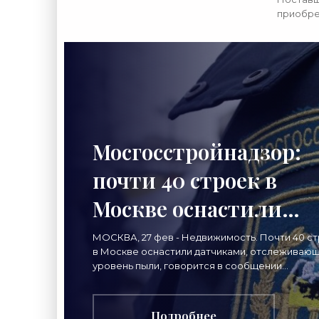
приобре
строите
произво
сообщил
написал
Мосгосстройнадзор:
почти 40 строек в
Москве оснастили
датчиками уровня
МОСКВА, 27 фев - Недвижимость. Почти 40 с
в Москве оснастили датчиками, отслеживаю
пыли -
уровень пыли, говорится в сообщении
Мосгосстройнадзора. «"В Москве контроль з
«Строительство»
соблюдением
Подробнее