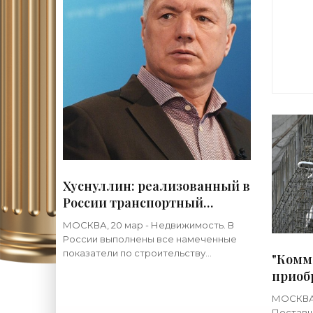
о
Хуснуллин: реализованный в
России транспортный
проект ЦТУ стал
МОСКВА, 20 мар - Недвижимость. В
крупнейшим в мире -
России выполнены все намеченные
«Строительство»
показатели по строительству
"Комм
Центрального транспортного узла
приоб
(ЦТУ), связывающего Москву и еще
строи
десять субъектов сетью скоростных
МОСКВА,
«Стро
Поставщ