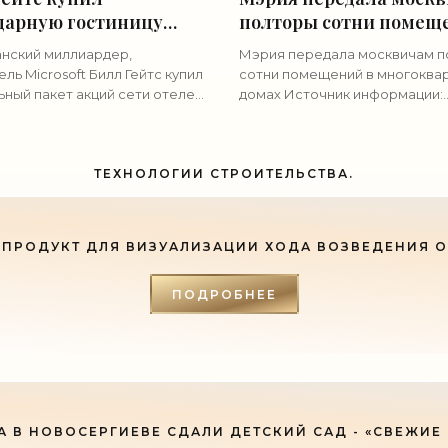
дарную гостиницу
полторы сотни помещ
ва" напротив Кремля -
МКД - «Недвижимость
нский миллиардер,
Мэрия передала москвичам 
ижимость»
ль Microsoft Билл Гейтс купил
сотни помещений в многоква
ьный пакет акций сети отелей
домах Источник информации:
asons Фото: GLOBAL LOOK
Интерфакс Помещения обще
вут на себе волосы
площадью более 21 тыс. кв.м.
ики теории заговора,
столичная мэрия в собственн
и
ТЕХНОЛОГИИ СТРОИТЕЛЬСТВА.
жильцов
ПРОДУКТ ДЛЯ ВИЗУАЛИЗАЦИИ ХОДА ВОЗВЕДЕНИЯ 
ПОДРОБНЕЕ
А В НОВОСЕРГИЕВЕ СДАЛИ ДЕТСКИЙ САД - «СВЕЖИЕ