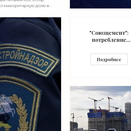
л мажоритарную долю в
льной компании и
дителе металлоконструкций,
а газета "Коммерсант".Как
о
"Союзцемент":
потребление
цемента в России
2026 году может
Подробнее
снизиться на 20%
«Строительство
троек
щими
а