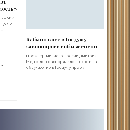
ают
мость»
сь моим
е нужно
е
 после
Кабмин внес в Госдуму
одают
законопроект об изменении
кадастровой оценки -
Премьер-министр России Дмитрий
«Недвижимость»
Медведев распорядился внести на
ье
обсуждение в Госдуму проект
федерального закона «О
»
государственной кадастровой
оценке». Законопроект направлен на
совершенствование