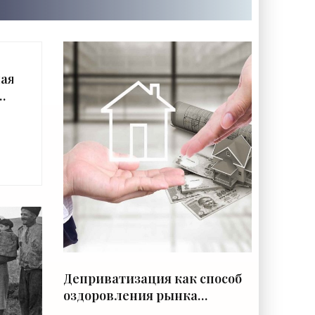
ая
ла
на
лн
»
Деприватизация как способ
оздоровления рынка
недвижимости -