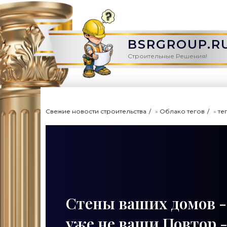
BSRGROUP.R
Строительные Решения!
Свежие новости строительства
»
Облако тегов
»
те
Стены ваших домов -
уже не ваши Повтор 