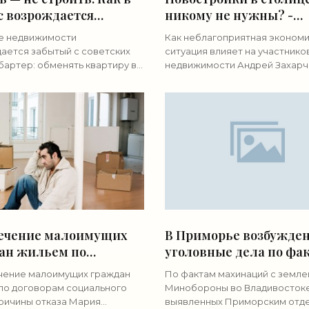
с возрождается
никому не нужны? -
рный обмен -
«Недвижимость»
е недвижимости
Как неблагоприятная эконом
ижимость»
ается забытый с советских
ситуация влияет на участнико
бартер: обменять квартиру в
недвижимости Андрей Захарч
можно на машину, виллу на
Фото: Александра Краснова/ 
даже на завод.
что идут застройщики, чтобы 
тельную популярность такому
на свои объекты
добавляет
ечение малоимущих
В Приморье возбужде
ан жильем по
уголовные дела по фа
орам социального
махинаций с землей
ение малоимущих граждан
По фактам махинаций с земле
 - «Недвижимость»
Минобороны -
по договорам социального
Минобороны во Владивостоке
«Недвижимость»
причины отказа Мария
выявленных Приморским отд