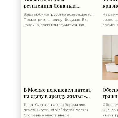
резиденция Дональда
кризи
Трампа - «Недвижимость»
барте
Ваша любимая рубрика возвращается!
На рынк
«Недв
Посмотрим, как живут безумцы. Вы,
возрожд
конечно, привыкли глумиться над
времен 
золотым батоном Януковича и
Москве 
статуэтками его верного соратника
Кипре и 
Пшонки, потешаться над
Дополни
обмену 
В Москве подешевел патент
Обесп
на сдачу в аренду жилья -
гражд
«Недвижимость»
догов
Текст: Ольга Игнатова Версия для
Обеспеч
найма
печати Фото: Fotolia/PhotoXPress.ru
жильем 
Столичные власти ввели
найма: 