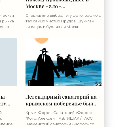
Москве - зло -
«Недвижимость»
ическая
Специально выбрал эту фотографию с
в рынка
тех самых Чистых Прудов. Шум-гам,
енко
кипящая и бурлящая Москва,
ТАСС На
велосипеды, даже старинные
привлечь
трамваи, и... печально знаменитые
торговые павильоны на заднем плане.
Уже
ны
Легендарный санаторий на
кту
крымском побережье был
продан за копейки -
й
Крым. Форос. Санаторий «Форос»
«Недвижимость»
,
Фото: Алексей ПАВЛИШАК / ТАСС
елением
Знаменитый санаторий «Форос» со