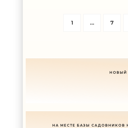
дифференцированную систему
Шувалов
стоимости патента на сдачу в аренду
обеспеч
жилых помещений. Если в прошлом
на жили
году все
государ
1
...
7
НОВЫЙ 
НА МЕСТЕ БАЗЫ САДОВНИКОВ 