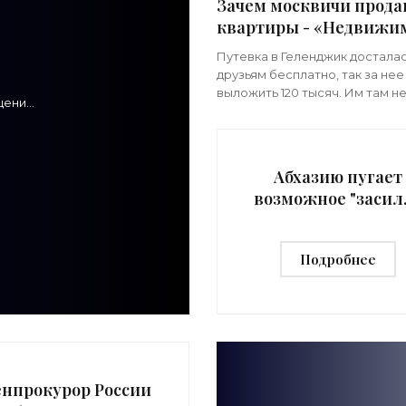
Зачем москвичи прод
квартиры - «Недвижи
Путевка в Геленджик достала
друзьям бесплатно, так за не
выложить 120 тысяч. Им там н
щений
понравилось. Но вдруг, сразу
ими
возвращения, они быстро пр
свою квартиру в Москве,
Абхазию пугает
возможное "засил
русских" -
«Недвижимость
Подробнее
енпрокурор России