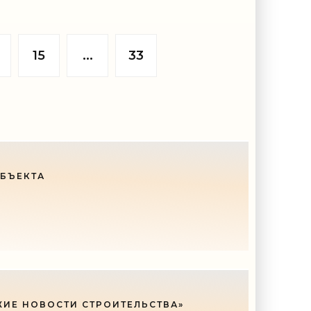
 фронта
всеми его бассейнами, саунами,
м
грязями и гранеными стаканами с
кефиром еще недавно, до
национализации,
15
...
33
ОБЪЕКТА
ЖИЕ НОВОСТИ СТРОИТЕЛЬСТВА»