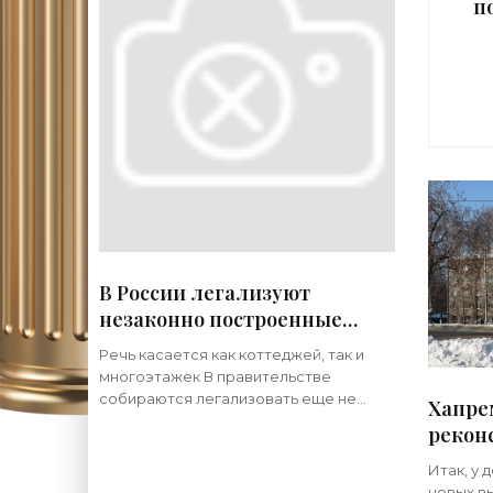
п
В России легализуют
незаконно построенные
дома - «Недвижимость»
Речь касается как коттеджей, так и
многоэтажек В правительстве
собираются легализовать еще не
Хапре
снесенные «многоквартирники»,
рекон
сообщает газета «Известия». С такой
«Недв
инициативой выступили
Итак, у 
представители
новых вы