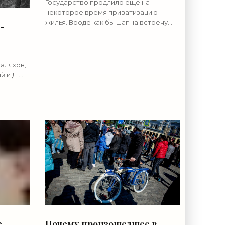
Государство продлило еще на
«Недвижимость»
некоторое время приватизацию
жилья. Вроде как бы шаг на встречу
-
населению. Тем самым наши власти
стараются сбросить со своих плеч
все что можно. А почему бы не пойти в
аляхов,
 и Д.
СР. 1940
лят
е
е
Почему произошедшее в