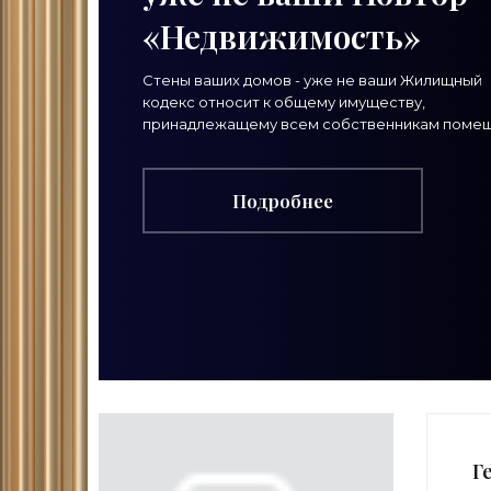
«Недвижимость»
Стены ваших домов - уже не ваши Жилищный
кодекс относит к общему имуществу,
принадлежащему всем собственникам поме
в доме, в том числе и стены дома. Право с эт
стенами что-то
Подробнее
Г