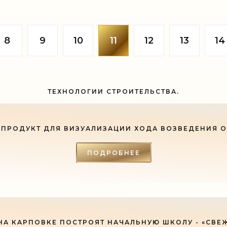
а Одним из способов
Общероссийского народного
ения конституционного права
(ОНФ), следственным отдело
ще является предоставление
Тихоокеанского флота(ТОФ)
ством
возбужден ряд
8
9
10
11
12
13
14
ТЕХНОЛОГИИ СТРОИТЕЛЬСТВА.
ПРОДУКТ ДЛЯ ВИЗУАЛИЗАЦИИ ХОДА ВОЗВЕДЕНИЯ 
ПОДРОБНЕЕ
НА КАРПОВКЕ ПОСТРОЯТ НАЧАЛЬНУЮ ШКОЛУ - «СВЕ