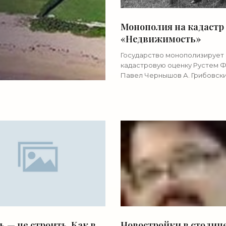
Монополия на кадастр 
«Недвижимость»
Государство монополизирует
кадастровую оценку Рустем Ф
Павел Чернышов А. Грибовский
Чернов /Фотохроника ТАСССС
год. Крестьяне обмеряют и де
землю Граждане, недовольны
итогами
 — не строить. Как в
Новостройки в столиц