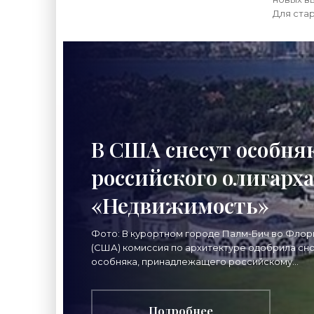
Для ста
многоэт
капремо
средств
первый
В США снесут особня
российского олигарха
«Недвижимость»
Фото: В курортном городе Палм-Бич во Флор
(США) комиссия по архитектуре одобрила сн
особняка, принадлежащего российскому
миллиардеру Дмитрию Рыболовлеву. Об этом
понедельник, 28
Подробнее