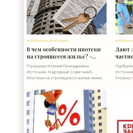
ИПОТЕКА И КООПЕРАЦИЯ
ИПОТЕКА 
В чем особенности ипотеки
Дают 
на строящееся жилье? -
частно
«Ипотека»
Пальцева Ксения Геннадьевна
Горбыле
Источник: Народный СоветникЪ
Источни
Ипотека на строящееся жилье имеет
Можно ли
свои «подводные камни» и очевидные
полезно
преимущества. Из минусов ипотеки на
денег на
строящееся жилье стоит отметить
расскаж
кредито