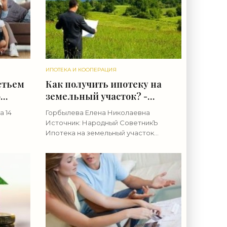
ИПОТЕКА И КООПЕРАЦИЯ
етьем
Как получить ипотеку на
о
земельный участок? -
мы
«Ипотека»
а 14
Горбылева Елена Николаевна
отеки
Источник: Народный СоветникЪ
й -
Ипотека на земельный участок
оект,
выступает в виде популярной
 кредита
разновидности ипотечного кредита,
ме
поскольку все большее число людей
стремится