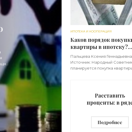
о
ИПОТЕКА И КООПЕРАЦИЯ
»
Каков порядок покупк
квартиры в ипотеку?
а
Пошаговая инструкция
Пальцева Ксения Геннадьевна
я
нюансы - «Ипотека»
Источник: Народный Советни
ищный
планируется покупка квартир
ипотеку, инструкция,
предусматривающая порядок
необходимых действий по шаг
будет весьма кстати. Ведь
Расставить
проценты: в ряд
банков подорожа
ипотечные креди
Подробнее
- «Ипотека»