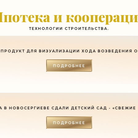
ь с хорошим советом, это пропустить его мимо ушей. Он никогда не бывает полезен ником
потека и кооперац
-- Люблю давать советы и очень не люблю, когда их дают мне.
ТЕХНОЛОГИИ СТРОИТЕЛЬСТВА.
ПРОДУКТ ДЛЯ ВИЗУАЛИЗАЦИИ ХОДА ВОЗВЕДЕНИЯ 
ПОДРОБНЕЕ
А В НОВОСЕРГИЕВЕ СДАЛИ ДЕТСКИЙ САД - «СВЕЖИЕ
ПОДРОБНЕЕ