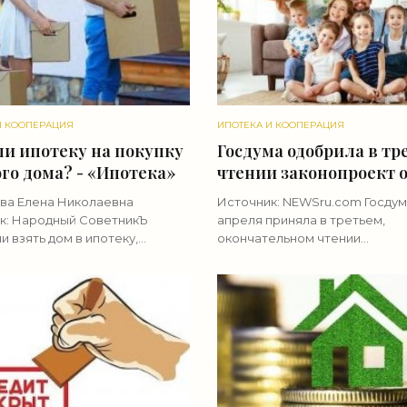
И КООПЕРАЦИЯ
ИПОТЕКА И КООПЕРАЦИЯ
ли ипотеку на покупку
Госдума одобрила в тр
го дома? - «Ипотека»
чтении законопроект 
расширении програм
ва Елена Николаевна
Источник: NEWSru.com Госдум
софинансирования ип
к: Народный СоветникЪ
апреля приняла в третьем,
для многодетных семе
 взять дом в ипотеку,
окончательном чтении
 знать, если собственных
«Ипотека»
правительственный законопр
 покупку не хватает. В статье
уточняющий цели ипотечного
ем, чем ипотечное
по государственной програм
вание
софинансирования