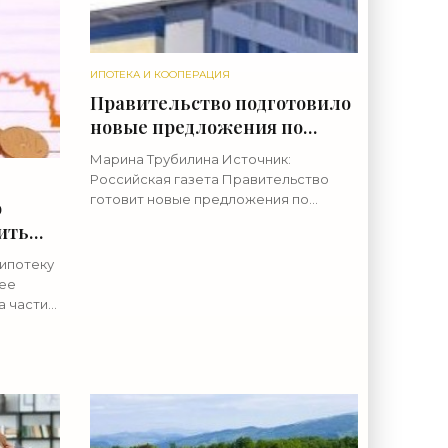
ИПОТЕКА И КООПЕРАЦИЯ
Правительство подготовило
новые предложения по
льготной ипотеке -
Марина Трубилина Источник:
«Ипотека»
Российская газета Правительство
готовит новые предложения по
о
льготной ипотеке. Об этом рассказал
ить
на совещании у президента РФ
Владимира Путина вице-премьер
 ипотеку
Марат
лее
а части
аиболее
ный