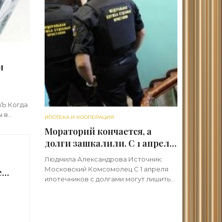
и
,
кЪ Когда
ы в
ИПОТЕКА И КООПЕРАЦИЯ
Мораторий кончается, а
долги зашкалили. С 1 апреля
ам,
должников по ипотеке
Людмила Александрова Источник:
начнут лишать
Московский Комсомолец С 1 апреля
е
единственного жилья -
ипотечников с долгами могут лишить
ли
«Ипотека»
единственного жилья — и это не
ты
шутка! Рекомендация Центробанка,
введенная как мера поддержки