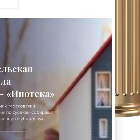
ельская
шла
- «Ипотека»
ник: Московский
ии по сусекам собирают
осевную и уборочную,
о проблема трудовых
з