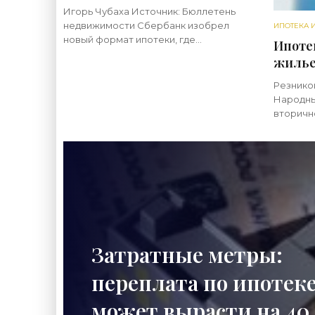
ставками - «Ипотека»
Игорь Чубаха Источник: Бюллетень
недвижимости Сбербанк изобрел
ИПОТЕКА 
новый формат ипотеки, где
Ипоте
плавающей будет не ставка, а срок
жилье
гашения кредита. Занятно, что идея
получ
появилась, когда процентные ставки
Резнико
Народны
вторичн
решение
россиян
ипотеки
интерес
Затратные метры:
переплата по ипотек
может вырасти на 40