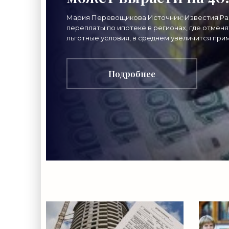
после отмены льгот -
Мария Перевощикова Источник: Известия Р
переплаты по ипотеке в регионах, где отменя
«Ипотека»
льготные условия, в среднем увеличится пр
на 40%, а итоговая стоимость кредита — почт
Подробнее