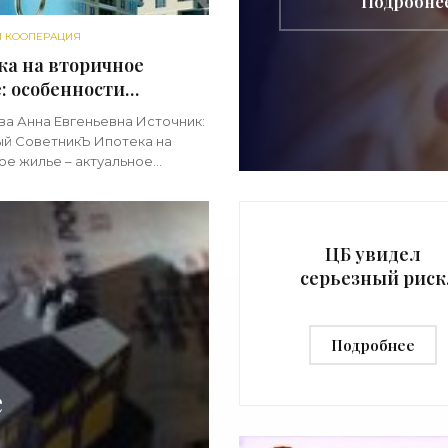
Подробне
И КООПЕРАЦИЯ
ка на вторичное
: особенности
ения - «Ипотека»
ва Анна Евгеньевна Источник:
й СоветникЪ Ипотека на
ое жилье – актуальное
 проблемы для многих
. Особенности получения
 на вторичное жилье
уют всех,
ЦБ увидел
серьезный риск
плавающих став
по ипотеке -
Подробнее
«Ипотека»
е
%