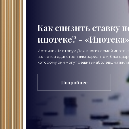
Как снизить ставку п
ипотеке? - «Ипотека
Источник: Метриум Для многих семей ипотек
является единственным вариантом, благодар
которому они могут решить наболевший жил
вопрос. Однако, для семейного бюджета это
достаточно
Подробнее