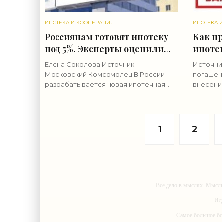
ИПОТЕКА И КООПЕРАЦИЯ
ИПОТЕКА 
Россиянам готовят ипотеку
Как п
под 5%. Эксперты оценили
ипоте
перспективы новшества -
инстр
Елена Соколова Источник:
Источни
«Ипотека»
Московский Комсомолец В России
погашен
разрабатывается новая ипотечная
внесени
программа, еще краше и
графику
привлекательнее прежних. Согласно
любого з
ей, граждане, не достигшие
что опл
сорокалетия, смогут взять
1
2
-
-- Все дело в мыслях. Мысл
-- Ид
-- Самое большое б