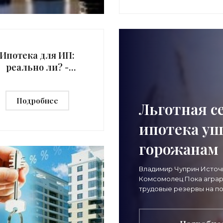
Ипотека для ИП:
реально ли? -
«Ипотека»
Подробнее
Льготная с
ипотека у
горожанам 
Владимир Чуприн Источ
Комсомолец Пока аграр
трудовые резервы на п
становится понятно, чт
мигрантов – это всерье