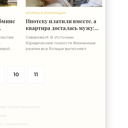
ИПОТЕКА И КООПЕРАЦИЯ
абмине
Ипотеку платили вместе, а
квартира досталась мужу:
теке
когда так происходит и как
ельстве
Сивакова И. В. Источник:
защититься - «Ипотека»
е
Юридические тонкости Жизненные
чевой
реалии все больше вытесняют
ородская
романтику из супружеских отношений.
ание
И вот уже на вопрос «Что лучше всего
 займам
укрепляет брак?» многие теперь
отвечают,
10
11
.
ания: работать над мыслями.
мали.
ий — самолюбование.