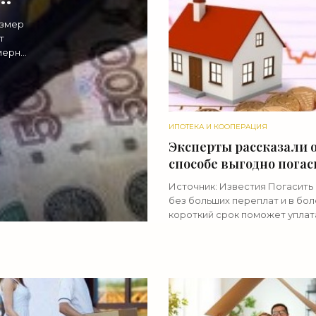
азмер
т
имерно
и на
ИПОТЕКА И КООПЕРАЦИЯ
Эксперты рассказали 
способе выгодно погас
ипотеку - «Ипотека»
Источник: Известия Погасить
без больших переплат и в бо
короткий срок поможет уплат
суммы досрочно. При этом н
выгодным будет взять ипотеч
кредит не на более короткий