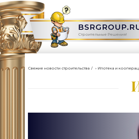
BSRGROUP.R
Строительные Решения!
Свежие новости строительства
»
Ипотека и коопера
И