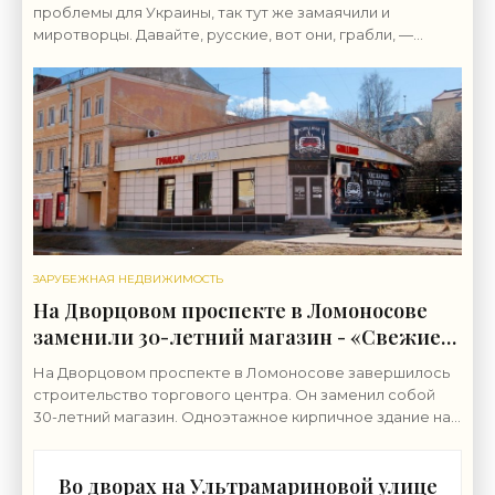
«Недвижимость»
проблемы для Украины, так тут же замаячили и
миротворцы. Давайте, русские, вот они, грабли, —
смелее, уже тысячу раз так делали.
ЗАРУБЕЖНАЯ НЕДВИЖИМОСТЬ
На Дворцовом проспекте в Ломоносове
заменили 30-летний магазин - «Свежие
новости строительства»
На Дворцовом проспекте в Ломоносове завершилось
строительство торгового центра. Он заменил собой
30-летний магазин. Одноэтажное кирпичное здание на
Дворцовом проспекте, 16а, было построено в 1992
Во дворах на Ультрамариновой улице