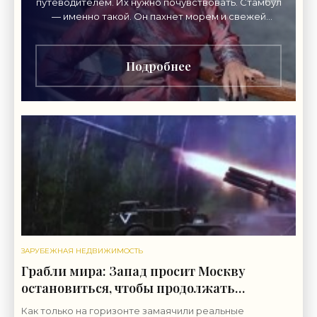
путеводителем. Их нужно почувствовать. Стамбул
— именно такой. Он пахнет морем и свежей
выпечкой, просыпается под утренний азан, шумит
рынками,
Подробнее
ЗАРУБЕЖНАЯ НЕДВИЖИМОСТЬ
Грабли мира: Запад просит Москву
остановиться, чтобы продолжать
«убивать больше русских» -
Как только на горизонте замаячили реальные