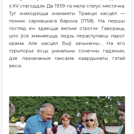
з XV стагоддзя. Да 1939-га мела статус мястэчка.
Тут знаходзіцца знакамiты Траецкі касцёл —
помнік сармацкага барока (1758). На першы
погляд ён здаецца вельмі строгім. Гавораць,
што ўсё змяняецца, ледзь пераступаеш парог
храма. Але касцёл быў зачынены… На яго
тэрыторыi ёсць унікальны сонечны гадзіннік,
дзе пазначаныя таксама каардынаты гэтай
вёскі.