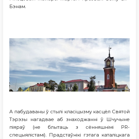
Бэнам.
А пабудаваны ў стылі класіцызму касцёл Святой
Тэрэзы нагадвае аб знаходжанні ў Шчучыне
піяраў (не блытаць з сённяшнімі PR-
спецыялістамі). Прадстаўнiкi гэтага каталiцкага