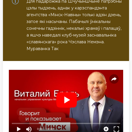
Для падарожжа па Шчучыншчыне патрэбны
цэлы тыдзень, аднак у карэспандэнта
агентства «Мiнск-Навiны» толькi адзiн дзень,
затое якi насычаны. Пабачылi ўнікальны
сонечны гадзіннік, некалькi храмаў i палацаў,
а яшчэ наведалi клуб-музей заснавальнiка
«славянскага» рока Чэслава Немэна.
Мураванка Так
0:00
/ 19:40