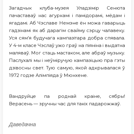
Загадчык клуба-музея Уладзімір Сенюта
пачаставаў нас агуркамі і памідорамі, мёдам і
ягадамі. Аб Чэславе Немэне ён можа гаварыць
гадзінамі як аб дарагім свайму сэрцу чалавеку.
Уся сям’я будучага кампазітара добра спявала.
У 4-м класе Чэслаў ужо граў на піяніна і выдатна
маляваў. Мог стаць мастаком, але абраў музыку.
Паслухалі мы і неўміручую кампазіцыю пра гэты
дзівосны свет. Тую самую, якой адкрывалася ў
1972 годзе Алімпіяда ў Мюнхене.
Вандруйце па роднай краiне, сябры!
Верасень — зручны час для такіх падарожжаў.
Даведачна