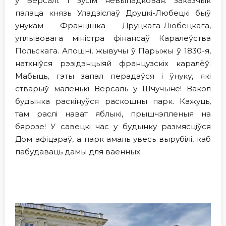
у Версалі. I зусім невыпадковая: заказчык
палаца князь Уладзіслаў Друцкі-Любецкі быў
унукам Францішка Друцкага-Любецкага,
уплывовага міністра фінансаў Каралеўства
Польскага. Апошні, жывучы ў Парыжы ў 1830-я,
натхніўся рэзідэнцыяй французскіх каралёў.
Мабыць, гэты запал перадаўся і ўнуку, які
стварыў маленькі Версаль у Шчучыне! Вакол
будынка раскінуўся раскошны парк. Кажуць,
там раслі нават яблыкі, прышчэпленыя на
бярозе! У савецкi час у будынку размясціўся
Дом афіцэраў, а парк амаль увесь вырубiлi, каб
пабудаваць дамы для ваенных.