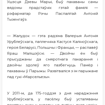
Ушэсця Дзевы Марыі, быў пахаваны самы
вядомы прадстаўнік гэтай фаміліі —
рэфарматар Рэчы Паспалітай Антоній
Тызенгаўз.
— Жалудок — гэта радзіма Валерыя Антонія
Урублеўскага, паплечніка Кастуся Каліноўскага,
героя Беларусi, Польшчы i Францыi, — распавёў
Яраш Малішэўскі. — Двойчы ён быў
прысуджаны да смяротнага пакарання і
двойчы здолеў яго пазбегнуць. Памёр і
пахаваны ў Парыжы. Развітваліся з ім парыжане
пад гукі «Марсельезы».
У 2011-м, да 175-годдзя з дня нараджэння
Урублеўскага, у пасёлку быў усталяваны
памятны знак у скверы на вуліцы, якая носіць