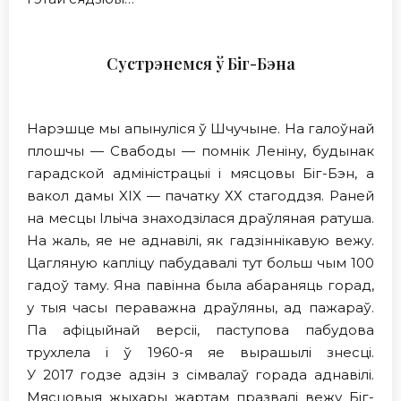
Сустрэнемся ў Біг-Бэна
Нарэшце мы апынулiся ў Шчучыне. На галоўнай
плошчы — Свабоды — помнiк Леніну, будынак
гарадской адміністрацыі i мясцовы Біг-Бэн, а
вакол дамы XIX — пачатку ХХ стагоддзя. Раней
на месцы Ільіча знаходзілася драўляная ратуша.
На жаль, яе не аднавілі, як гадзіннікавую вежу.
Цагляную капліцу пабудавалі тут больш чым 100
гадоў таму. Яна павінна была абараняць горад,
у тыя часы пераважна драўляны, ад пажараў.
Па афіцыйнай версіі, паступова пабудова
трухлела і ў 1960-я яе вырашылi знесці.
У 2017 годзе адзін з сімвалаў горада аднавілі.
Мясцовыя жыхары жартам празвалi вежу Біг-