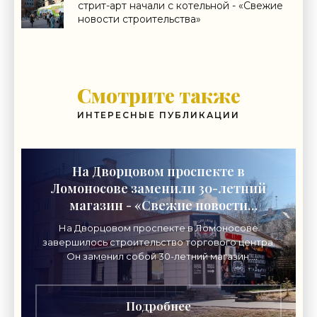
стрит-арт начали с котельной - «Свежие
новости строительства»
Смотрите также
ИНТЕРЕСНЫЕ ПУБЛИКАЦИИ
На Дворцовом проспекте в
Ломоносове заменили 30-летний
магазин - «Свежие новости
строительства»
На Дворцовом проспекте в Ломоносове
завершилось строительство торгового центра.
Он заменил собой 30-летний магазин.
Одноэтажное кирпичное здание на Дворцовом
проспекте, 16а, было построено
Подробнее