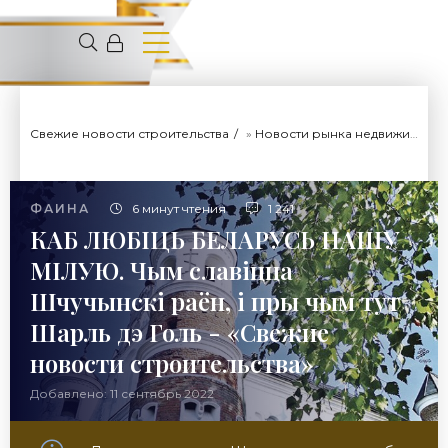
Свежие новости строительства
»
Новости рынка недвижимости
ФАИНА
6 минут чтения
1 241
КАБ ЛЮБIЦЬ БЕЛАРУСЬ НАШУ
МIЛУЮ. Чым славіцца
Шчучынскі раён, і пры чым тут
Шарль дэ Голь - «Свежие
новости строительства»
Добавлено: 11 сентябрь 2022