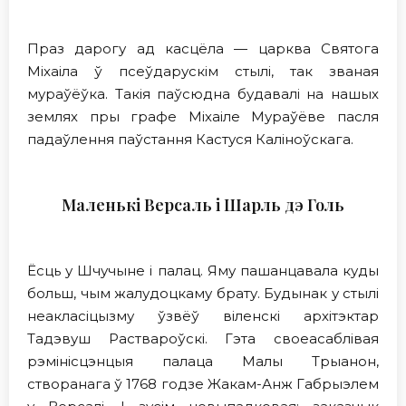
Праз дарогу ад касцёла — царква Святога
Міхаіла ў псеўдарускім стылі, так званая
мураўёўка. Такія паўсюдна будавалі на нашых
землях пры графе Міхаіле Мураўёве пасля
падаўлення паўстання Кастуся Каліноўскага.
Маленькі Версаль і Шарль дэ Голь
Ёсць у Шчучыне і палац. Яму пашанцавала куды
больш, чым жалудоцкаму брату. Будынак у стылі
неакласіцызму ўзвёў віленскі архітэктар
Тадэвуш Раствароўскі. Гэта своеасаблівая
рэмінісцэнцыя палаца Малы Трыанон,
створанага ў 1768 годзе Жакам-Анж Габрыэлем