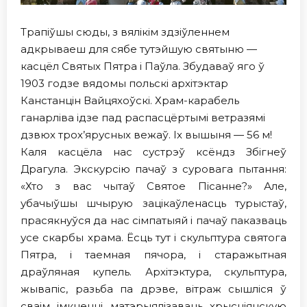
Трапіўшы сюды, з вялікім здзіўленнем
адкрываеш для сябе тутэйшую святыню —
касцёл Святых Пятра і Паўла. Збудаваў яго ў
1903 годзе вядомы польскі архітэктар
Канстанцін Вайцяхоўскі. Храм-карабель
ганарліва ідзе пад распасцёртымі ветразямі
дзвюх трох’ярусных вежаў. Iх вышыня — 56 м!
Каля касцёла нас сустрэў ксёндз Збігнеў
Драгула. Экскурсію пачаў з суровага пытання:
«Хто з вас чытаў Святое Пісанне?» Але,
убачыўшы шчырую зацікаўленасць турыстаў,
прасякнуўся да нас сімпатыяй і пачаў паказваць
усе скарбы храма. Ёсць тут і скульптура святога
Пятра, і таемная пячора, i старажытная
драўляная купель. Архітэктура, скульптура,
жывапіс, разьба па дрэве, вітраж сышліся ў
сваім імкненні матэрыялізаваць хрысціянскую