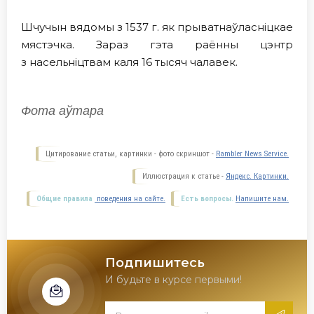
Шчучын вядомы з 1537 г. як прыватнаўласніцкае
мястэчка. Зараз гэта раённы цэнтр
з насельнiцтвам каля 16 тысяч чалавек.
Фота аўтара
Цитирование статьи, картинки - фото скриншот -
Rambler News Service.
Иллюстрация к статье -
Яндекс. Картинки.
Общие правила
поведения на сайте.
Есть вопросы.
Напишите нам.
Подпишитесь
И будьте в курсе первыми!