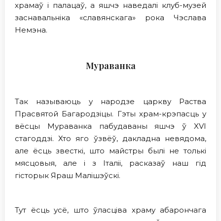
храмаў i палацаў, а яшчэ наведалi клуб-музей
заснавальнiка «славянскага» рока Чэслава
Немэна.
Мураванка
Так называюць у народзе царкву Раства
Прасвятой Багародзіцы. Гэты храм-крэпасць у
вёсцы Мураванка пабудаваны яшчэ ў XVI
стагоддзі. Хто яго ўзвёў, дакладна невядома,
але ёсць звесткі, што майстры былі не толькі
мясцовыя, але і з Італіі, расказаў наш гiд
гiсторык Яраш Малішэўскі.
Тут ёсць усё, што ўласціва храму абарончага