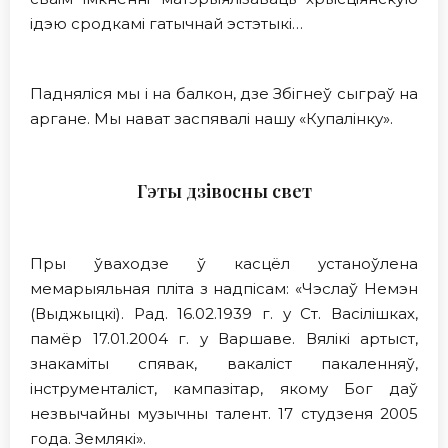
ідэю сродкамі гатычнай эстэтыкі…
Падняліся мы і на балкон, дзе Збігнеў сыграў на
аргане. Мы нават заспявалі нашу «Купалінку».
Гэты дзівосны свет
Пры ўваходзе ў касцёл устаноўлена
мемарыяльная пліта з надпісам: «Чэслаў Немэн
(Выджыцкі). Рад. 16.02.1939 г. у Ст. Васілішках,
памёр 17.01.2004 г. у Варшаве. Вялікі артыст,
знакаміты спявак, вакаліст пакаленняў,
інструменталіст, кампазітар, якому Бог даў
незвычайны музычны талент. 17 студзеня 2005
года. Землякі».