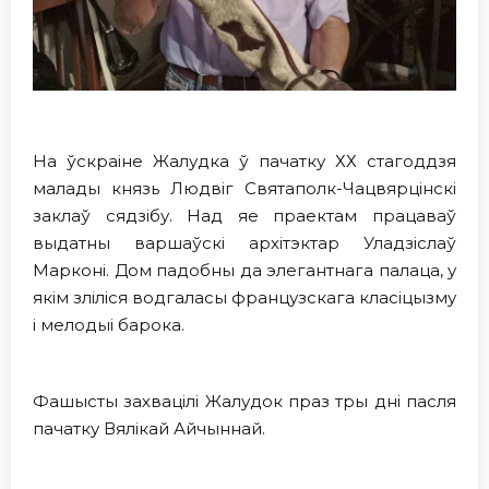
На ўскраіне Жалудка ў пачатку ХХ стагоддзя
малады князь Людвіг Святаполк-Чацвярцінскі
заклаў сядзiбу. Над яе праектам працаваў
выдатны варшаўскі архітэктар Уладзіслаў
Марконі. Дом падобны да элегантнага палаца, у
якім зліліся водгаласы французскага класіцызму
і мелодыі барока.
Фашысты захвацiлi Жалудок праз тры днi пасля
пачатку Вялiкай Айчыннай.