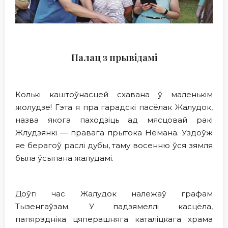
Палац з прывiдамi
Колькi каштоўнасцей схавана ў маленькім
жолудзе! Гэта я пра гарадскi пасёлак Жалудок,
назва якога паходзіць ад мясцовай ракі
Жлудзянкі — правага прытока Нёмана. Уздоўж
яе берагоў раслi дубы, таму восенню ўся зямля
была ўсыпана жалудамі.
Доўгі час Жалудок належаў графам
Тызенгаўзам. У падзямеллі касцёла,
папярэдніка цяперашняга каталіцкага храма