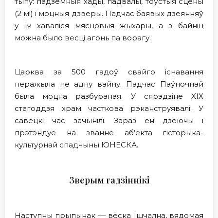
тыпу: падземныя хады, падвалы, тоўстыя сцены
(2 м!) і моцныя дзверы. Падчас баявых дзеянняў
у ім хаваліся мясцовыя жыхары, а з байніц
можна было весці агонь па ворагу.
Царква за 500 гадоў свайго існавання
перажыла не адну вайну. Падчас Паўночнай
была моцна разбураная. У сярэдзiне XIX
стагоддзя храм часткова рэканструявалі. У
савецкі час зачынiлі. Зараз ён дзеючы i
прэтэндуе на званне аб’екта гісторыка-
культурнай спадчыны ЮНЕСКА.
Зверым гадзіннікi
Наступны прыпынак — вёска Iшчална, вядомая