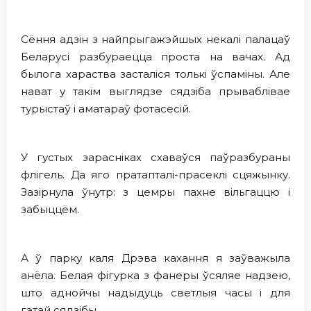
Сёння адзiн з найпрыгажэйшых некалі палацаў
Беларусі разбураецца проста на вачах. Ад
былога хараства засталіся толькі ўспаміны. Але
нават у такім выглядзе сядзіба прываблівае
турыстаў і аматараў фотасесій.
У густых зарасніках схаваўся паўразбураны
флігель. Да яго пратапталі-прасеклі сцяжынку.
Зазірнула ўнутр: з цемры пахне вільгаццю і
забыццём.
А ў парку каля Дрэва кахання я заўважыла
анёла. Белая фігурка з фанеры ўсяляе надзею,
што аднойчы надыдуць светлыя часы i для
гэтай сядзібы…