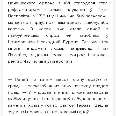
манашаскага ордэна з ХVI стагоддзя сталі
рэфарматарамі сістэмы адукацыі ў Рэчы
Паспалітай. У 1718-м у Шчучыне быў заснаваны
манастыр піяраў, пры якім адкрылі школу, або
калегію. З часам яна стала адной з
найбуйнейшых сярод ёй падобных у
Цэнтральнай і Усходняй Еўропе. Тут вучыліся
многія вядомыя людзі, напрыклад Ігнат
Дамейка, выдатны геолаг, географ і этнолаг,
рэктар Чылійскага ўніверсітэта.
— Раней на гэтым месцы стаяў драўляны
храм, — расказаў яшчэ адну легенду спадар
Яраш. — У мясцовага князя цяжка захварэла
любімая цешча. І ён вырашыў пабудаваць новы
каменны храм у гонар Святой Тэрэзы. Цешча
ачуняла і пражыла яшчэ некалькі гадоў.