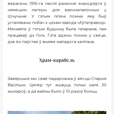
верасень 1916-га пасля ранення знаходзіўся ў
нямецкім лагеры для ваеннапалонных у
Шчучыне. У гэтым ліпені помнік яму быў
усталяваны побач з цэхам завода «Аўтаправод».
Менавіта ў гэтым будынку была піларама, там
працаваў дэ Голь. Гэта адзіны помнік у свеце,
дзе ён паўстае ў выяве маладога капітана.
Храм-карабель
Завяршылі мы сваё падарожжа ў вёсцы Старыя
Васілішкі. Цяпер тут жывуць толькі каля 30
жыхароў, а да вайны было ў 10 разоў больш.