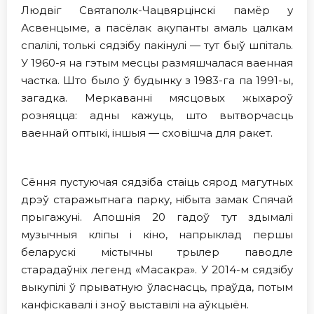
Людвіг Святаполк-Чацвярцінскі памёр у
Асвенцыме, а пасёлак акупанты амаль цалкам
спалілі, толькі сядзібу пакінулі — тут быў шпіталь.
У 1960-я на гэтым месцы размяшчалася ваенная
частка. Што было ў будынку з 1983-га па 1991-ы,
загадка. Меркаванні мясцовых жыхароў
розняцца: адны кажуць, што вытворчасць
ваеннай оптыкі, іншыя — сховішча для ракет.
Сёння пустуючая сядзіба стаіць сярод магутных
дрэў старажытнага парку, нiбыта замак Спячай
прыгажуні. Апошнія 20 гадоў тут здымалі
музычныя кліпы і кіно, напрыклад першы
беларускі містычны трылер паводле
старадаўніх легенд «Масакра». У 2014-м сядзібу
выкупілі ў прыватную ўласнасць, праўда, потым
канфіскавалі і зноў выставілі на аўкцыён.