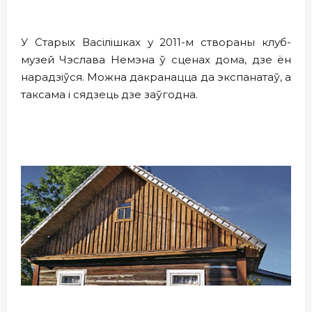
У Старых Васілішках у 2011-м створаны клуб-
музей Чэслава Немэна ў сценах дома, дзе ён
нарадзіўся. Можна дакранацца да экспанатаў, а
таксама і сядзець дзе заўгодна.