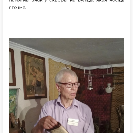
яго імя.