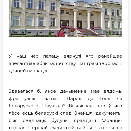
У наш час палацу вярнулі яго ранейшае
элегантнае аблічча, i ён стаў Цэнтрам творчасці
дзяцей і моладзі.
Здавалася б, якое дачыненне мае вядомы
французскі палітык Шарль дэ Голь да
беларускага Шчучына? Выявілася, што ў яго
лёсе ёсць беларускі след. Знайшлі дакументы,
якія сведчаць: будучы прэзідэнт Францыі
падчас Першай сусветнай вайны з ліпеня па