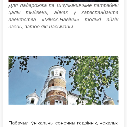
Для падарожжа па Шчучыншчыне патрэбны
цэлы тыдзень, аднак у карэспандэнта
агентства «Мiнск-Навiны» толькi адзiн
дзень, затое якi насычаны.
Пабачылi ўнікальны сонечны гадзіннік, некалькi