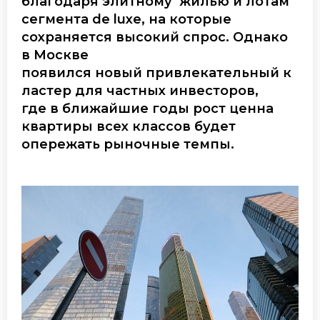
благодаря элитному
жилью
и
лотам
сегмента
de
luxe
, на которые
сохраняется высокий спрос. Однако
в Москве
появился
новый
привлекательный
к
ластер
для
частных
инвест
оров
,
где
в ближайшие годы
рост цен
на
квартиры всех классов будет
опережать рыночные темпы.