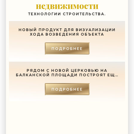
глупость. Из всех страхов самый пугающий — самолюбование.
недвижимости
-- Лучшее, что можно сделать с хорошим советом, это пропустить его
мимо ушей. Он никогда не бывает полезен никому, кроме того, кто его
ТЕХНОЛОГИИ СТРОИТЕЛЬСТВА.
дал.
-- Люблю давать советы и очень не люблю, когда их дают мне.
НОВЫЙ ПРОДУКТ ДЛЯ ВИЗУАЛИЗАЦИИ
ХОДА ВОЗВЕДЕНИЯ ОБЪЕКТА
ПОДРОБНЕЕ
РЯДОМ С НОВОЙ ЦЕРКОВЬЮ НА
БАЛКАНСКОЙ ПЛОЩАДИ ПОСТРОЯТ ЕЩЕ
И СОБОР - «СВЕЖИЕ НОВОСТИ
СТРОИТЕЛЬСТВА»
ПОДРОБНЕЕ