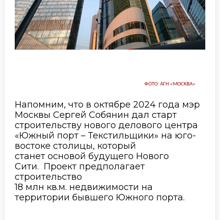
ФОТО: АГН «МОСКВА»
Напомним, что в
октябре 2024
года
мэр
Москвы Сергей
Собянин
дал старт
строительству нового делового центра
«Южный порт – Текстильщики» на юго-
востоке столицы, который
станет
основой будущего Нового
Сити
.
Пр
оект
предполагает
строительство
18
млн
кв.м
.
недвижимости на
территории бывшего Южного порта.