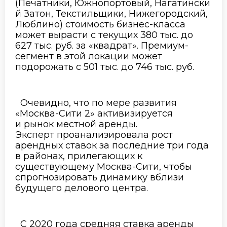
(Печатники,
Южнопортовый
,
Нагатински
й
Затон, Текстильщики, Нижегородский,
Люблино) стоимость бизнес-класса
может вырасти
с
текущих 380 тыс. до
627 тыс. руб
.
за «квадрат». Премиум-
сегмент в этой локации может
подорожать с 501 тыс. до 746 тыс. руб.
Очевидно, что п
о мере развития
«Москва-Сити 2» активизируется
и
рынок местной аренды.
Эксперт
проанализировал
а
рост
арендных ставок за последние три года
в районах, прилегающих к
существующему Москва-Сити, чтобы
спрогнозировать динамику вблизи
будущего делового центра.
С 2020 года средняя ставка аренды