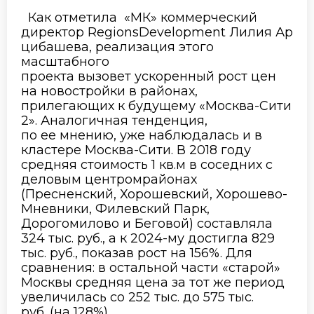
Как отметила «МК»
коммерческий
директор
Regions
Development
Лилия
Ар
цибашева
,
реализация этого
масштабного
проекта
вызовет
ускоренный рост цен
на новостройки в районах,
прилегающих к будущему «Москва-Сити
2». Аналогичная тенденция,
по
ее
мнению,
уже наблюдалась
и
в
кластере
Москва-Сити
.
В
2018 году
средняя стоимость
1
кв
.м
в
соседних
с
деловым центром
р
айон
ах
(
Пресненский, Хорошевский,
Хорошево
-
Мневники,
Филевский
Парк,
Дорогомилово и Беговой
)
составляла
324 тыс. руб
.
, а к 2024
-му
достигла 829
тыс. руб
.
, показав рост на 156%. Для
сравнения: в остальной части «старой»
Москвы средняя цена за тот же период
увеличилась со 252 тыс. до 575 тыс.
руб
.
(на 128%).