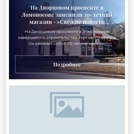
На Дворцовом проспекте в
Ломоносове заменили 30-летний
магазин - «Свежие новости
строительства»
На Дворцовом проспекте в Ломоносове
завершилось строительство торгового центра.
Он заменил собой 30-летний магазин.
Одноэтажное кирпичное здание на Дворцовом
проспекте, 16а, было построено
Подробнее