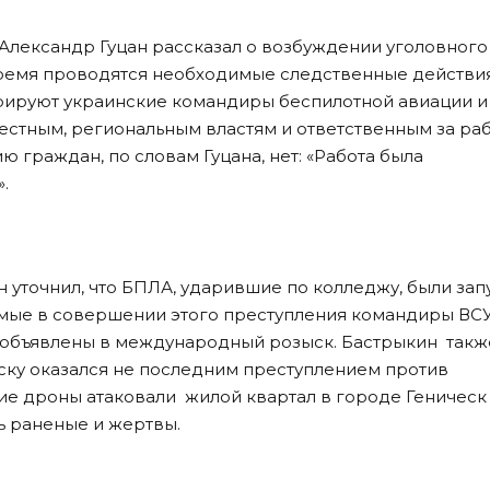
лександр Гуцан рассказал о возбуждении уголовного 
время проводятся необходимые следственные действия
рируют украинские командиры беспилотной авиации и
стным, региональным властям и ответственным за ра
 граждан, по словам Гуцана, нет: «Работа была
.
 уточнил, что БПЛА, ударившие по колледжу, были за
емые в совершении этого преступления командиры ВСУ
и объявлены в международный розыск. Бастрыкин такж
ьску оказался не последним преступлением против
кие дроны атаковали жилой квартал в городе Геническ
ть раненые и жертвы.