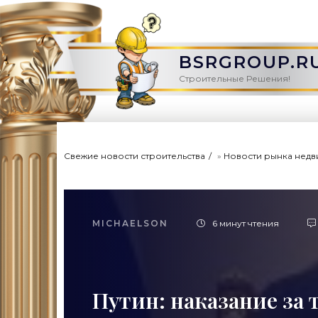
BSRGROUP.R
Строительные Решения!
Свежие новости строительства
»
Новости рынка нед
MICHAELSON
6 минут чтения
Путин: наказание за 