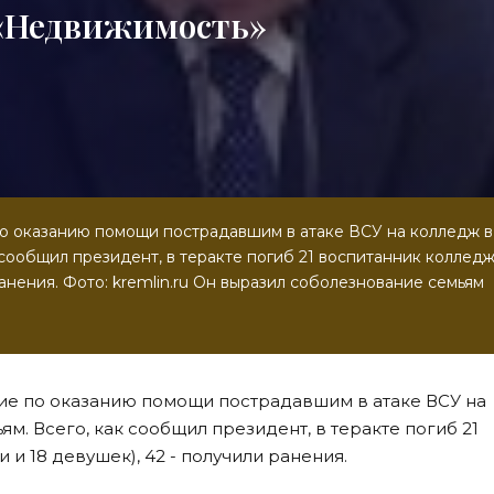
 «Недвижимость»
о оказанию помощи пострадавшим в атаке ВСУ на колледж в
 сообщил президент, в теракте погиб 21 воспитанник колледж
анения. Фото: kremlin.ru Он выразил соболезнование семьям
е по оказанию помощи пострадавшим в атаке ВСУ на
ям. Всего, как сообщил президент, в теракте погиб 21
и 18 девушек), 42 - получили ранения.