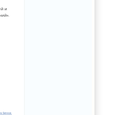
ей и
ний».
s Service.