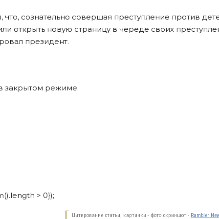
, что, сознательно совершая преступление против дет
или открыть новую страницу в череде своих преступле
ировал президент.
в закрытом режиме.
m().length > 0});
Цитирование статьи, картинки - фото скриншот -
Rambler New