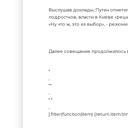
Выслушав доклады, Путин отметил
подростков, власти в Киеве «реш
«Ну что ж, это из выбор», - резюм
Далее совещание продолжилось 
"
,
""
,
" "
,
].filter(function(item) {return item.tri