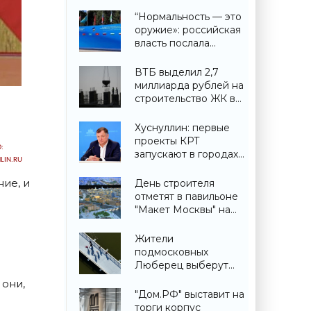
“Нормальность — это
оружие»: российская
власть послала
крайне важный
сигнал гражданам -
ВТБ выделил 2,7
«Недвижимость»
миллиарда рублей на
строительство ЖК в
Симферополе -
«Строительство»
Хуснуллин: первые
проекты КРТ
:
запускают в городах
LIN.RU
ДНР -
«Строительство»
ие, и
День строителя
отметят в павильоне
"Макет Москвы" на
ВДНХ 6 и 9 августа -
«Строительство»
Жители
подмосковных
Люберец выберут
название новому
 они,
мосту через реку
"Дом.РФ" выставит на
Македонку -
торги корпус