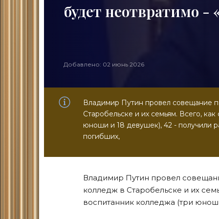
будет неотвратимо -
Добавлено: 02 июнь 2026
Владимир Путин провел совещание п
Старобельске и их семьям. Всего, как
юноши и 18 девушек), 42 - получили р
погибших,
Владимир Путин провел совещани
колледж в Старобельске и их семь
воспитанник колледжа (три юноши 