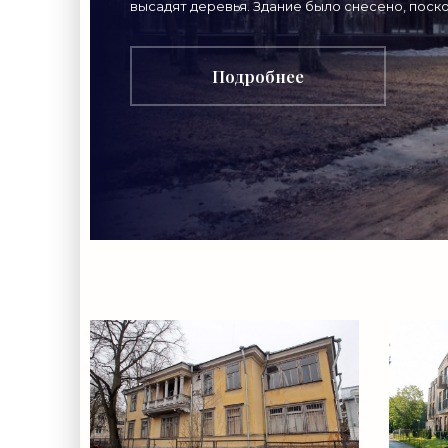
новости
высадят деревья. Здание было снесено, поск
по суду его признали самовольным. Строител
строительства»
Подробнее