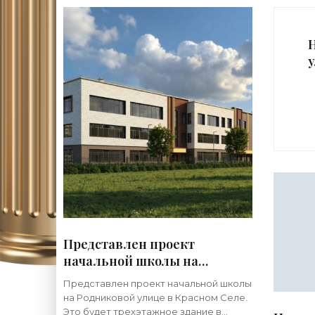
п
Представлен проект
начальной школы на
Родниковой улице в Красном
Представлен проект начальной школы
Селе - «Свежие новости
на Родниковой улице в Красном Селе.
строительства»
Это будет трехэтажное здание в