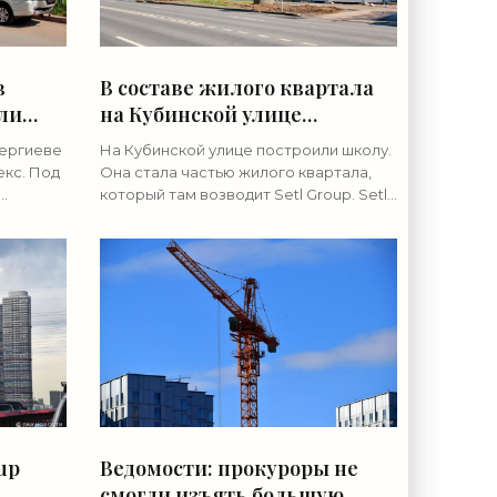
в
В составе жилого квартала
ли
на Кубинской улице
-
построили школу - «Свежие
сергиеве
На Кубинской улице построили школу.
новости строительства»
кс. Под
Она стала частью жилого квартала,
который там возводит Setl Group. Setl
1,2
Group не первый год осваивает
ктной
бывший промышленный квартал
 12.
между Кубинской улицей и 1-м
up
Ведомости: прокуроры не
смогли изъять большую