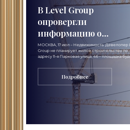
В Level Group
опровергли
информацию о
строительстве жиль
МОСКВА, 17 июл – Недвижимость. Девелопер 
Group не планирует жилое строительство по
на 11-й Парковой ули
адресу 11-я Парковая улица, 46 – площадка буд
использована в соответствие с утвержденны
- «Строительство»
ранее
Подробнее