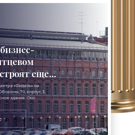
 бизнес-
итцевом
астроят еще
ием -
ентра «Фидель» на
бороны, 70, корпус 3,
овости
сное здание. Оно
парковки вдоль Ситцевого
тва»
е