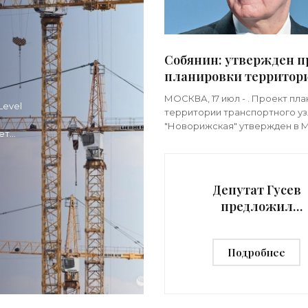
Собянин: утвержден п
планировки территор
транспортного узла
я
МОСКВА, 17 июл - . Проект пл
Level
"Новорижская" -
территории транспортного уз
«Строительство»
це
"Новорижская" утвержден в М
ет
его состав войдут станция Ру
ми
Архангельской линии метро,
остановки наземного
Депутат Гусев
предложил
восстановить
пятилетний
Подробнее
гарантийный сро
на новостройки 
«Строительство