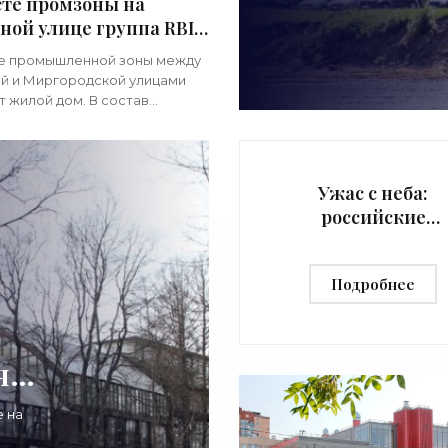
сте промзоны на
ной улице группа RBI
оит жилой дом -
е промышленной зоны между
ие новости
й и Миргородской улицами
тельства»
 жилой дом. В состав
, который хочет реализовать
BI, входит прокладка
ения Чернорецкого
а.
Ужас с неба:
российские
планирующие
бомбы наводят
Подробнее
панику на врага 
«Недвижимость
ят
e на