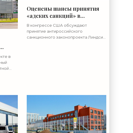
Оценены шансы принятия
«адских санкций» в
отношении России -
В конгрессе США обсуждают
«Недвижимость»
принятие антироссийского
санкционного законопроекта Линдси
Грэма (признан в РФ террористом и
экстремистом) в память о покойном
екс -
сенаторе-республиканце, пишет The
кте в
Hill. В
ный
атной
ток
 на
между