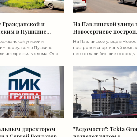
 Гражданской и
На Павлинской улице 
ским в Пушкине
Новосергиеве построи
оили четыре жилых
спортивный комплекс 
ражданской улицей и
На Павлинской улице в Ново
- «Свежие новости
«Свежие новости
им переулком в Пушкине
построили спортивный компле
тельства»
строительства»
ли четыре жилых дома. Они
него отдали бывшие огороды.
жились среди остатков
Земельный участок площадью 
о сектора, который
гектара расположен на прое
нно меняют на малоэтажку. О
Павлинской улице южнее дома
группы
альным директором
"Ведомости": Tekta Gro
ал Сергей Бондарев -
возведет рядом с