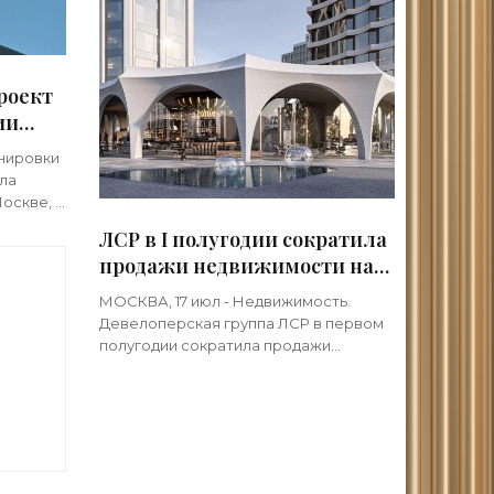
роект
ии
анировки
ла
оскве, в
блево-
ЛСР в I полугодии сократила
продажи недвижимости на
1,4% - «Строительство»
МОСКВА, 17 июл - Недвижимость.
Девелоперская группа ЛСР в первом
полугодии сократила продажи
недвижимости по сравнению с
аналогичным периодом прошлого
к
года на 1,4% - до 68 миллиардов
-
рублей,
»