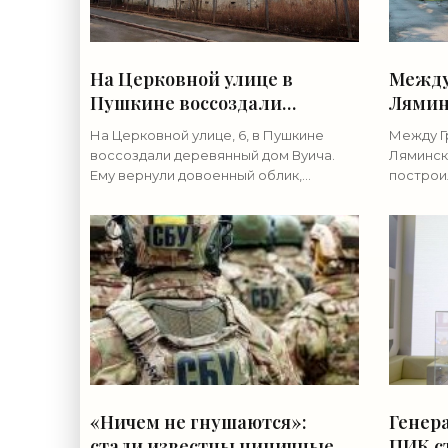
На Церковной улице в
Между
Пушкине воссоздали
Лямин
деревянный дом Вуича -
постр
На Церковной улице, 6, в Пушкине
Между Г
«Свежие новости
дома 
воссоздали деревянный дом Вуича.
Ляминск
строительства»
строи
Ему вернули довоенный облик,
построи
искаженный при реконструкции
располо
середины XX века. Здание было
частног
построено в 1880-х годах по проекту
постепе
планах 
«Ничем не гнушаются»:
Генер
стали известны циничные
ПИК ст