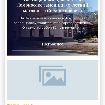
Ломоносове заменили 30-летний
магазин - «Свежие новости
строительства»
На Дворцовом проспекте в Ломоносове
завершилось строительство торгового центра.
Он заменил собой 30-летний магазин.
Одноэтажное кирпичное здание на Дворцовом
проспекте, 16а, было построено
Подробнее