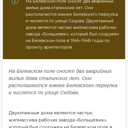
На Белевском поле сносят два аварийных
жилых дома сталинских лет. Они
располагаются южнее Белевского переулка
и числятся по улице Седова. Двухэтажные
дома являются частью жилмассива рабочих
завода «Большевик», который был сооружен
на Белевском поле в 1945–1948 годах по
проекту архитекторов
На Белевском поле сносят два аварийных
жилых дома сталинских лет. Они
располагаются южнее Белевского переулка
и числятся по улице Седова.
Двухэтажные дома являются частью
жилмассива рабочих завода «Большевик»,
который был сооружен на Белевском поле в