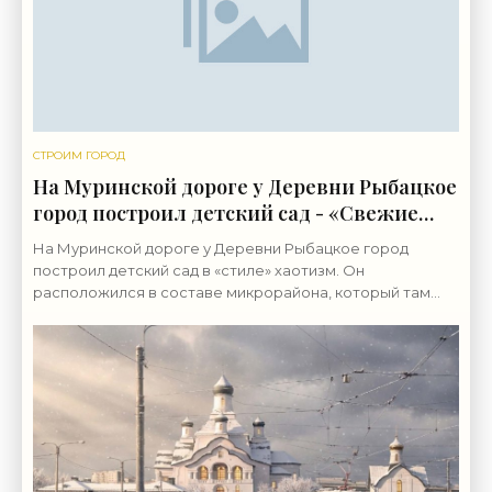
СТРОИМ ГОРОД
На Муринской дороге у Деревни Рыбацкое
город построил детский сад - «Свежие
новости строительства»
На Муринской дороге у Деревни Рыбацкое город
построил детский сад в «стиле» хаотизм. Он
расположился в составе микрорайона, который там
возводит группа «ЛСР». Бывшие сельхозземли совхоза
«Ручьи»