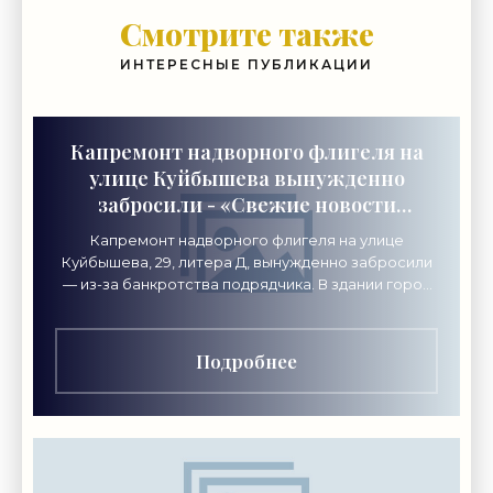
Смотрите также
ИНТЕРЕСНЫЕ ПУБЛИКАЦИИ
Капремонт надворного флигеля на
улице Куйбышева вынужденно
забросили - «Свежие новости
строительства»
Капремонт надворного флигеля на улице
Куйбышева, 29, литера Д, вынужденно забросили
— из-за банкротства подрядчика. В здании город
хочет разместить академию креативных
индустрий «Локон».
Подробнее