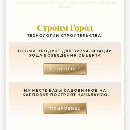
управлять. И поэтому главное дело совершенствования: работать над
мыслями.
-- Идите уверенно по направлению к мечте. Живите той жизнью, которую
вы сами себе придумали.
Строим Город
-- Самое большое богатство — это ум. Самая большая нищета —
глупость. Из всех страхов самый пугающий — самолюбование.
ТЕХНОЛОГИИ СТРОИТЕЛЬСТВА.
-- Лучшее, что можно сделать с хорошим советом, это пропустить его
мимо ушей. Он никогда не бывает полезен никому, кроме того, кто его
дал.
НОВЫЙ ПРОДУКТ ДЛЯ ВИЗУАЛИЗАЦИИ
ХОДА ВОЗВЕДЕНИЯ ОБЪЕКТА
-- Люблю давать советы и очень не люблю, когда их дают мне.
ПОДРОБНЕЕ
НА МЕСТЕ БАЗЫ САДОВНИКОВ НА
КАРПОВКЕ ПОСТРОЯТ НАЧАЛЬНУЮ
ШКОЛУ - «СВЕЖИЕ НОВОСТИ
СТРОИТЕЛЬСТВА»
ПОДРОБНЕЕ