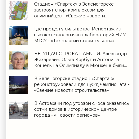
Стадион «Спартак» в Зеленогорске
застроят спорткомплексом для
олимпийцев - «Свежие новости
строительства»
Где предел у силы ветра. Репортаж из
высокотехнологичных лабораторий НИУ
МГСУ - «Технологии строительства»
БЕГУЩАЯ СТРОКА ПАМЯТИ. Александр
Жихаревич: Ольга Корбут и Антонина
Кошель на Олимпиаду в Мюнхене были
включены в последний момент* - «Свежие
новости строительства»
В Зеленогорске стадион «Спартак»
реконструировали для нужд чемпионата -
«Свежие новости строительства»
В Астрахани под угрозой сноса оказались
сотни домов в историческом центре
города - «Новости регионов»