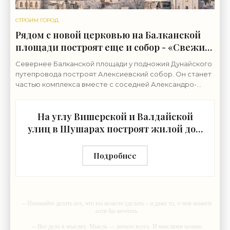
СТРОИМ ГОРОД
Рядом с новой церковью на Балканской
площади построят еще и собор - «Свежие
новости строительства»
Севернее Балканской площади у подножия Дунайского
путепровода построят Алексиевский собор. Он станет
частью комплекса вместе с соседней Александро-
Невской церковью. Землю у северной границы
На углу Вишерской и Валдайской
улиц в Шушарах построят жилой дом
- «Свежие новости строительства»
Подробнее
-- Начинайте делать все, что вы можете сделать – и даже то, о чем можете
хотя бы мечтать.
-- Все дело в мыслях. Мысль — начало всего. И мыслями можно