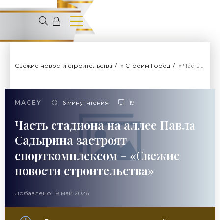
Свежие новости строительства
»
Строим Город
» Часть стадиона на аллее Павла Садырина застроят спорткомплексом - «Свежие новости строительства»
MACEY
6 минут чтения
19
Часть стадиона на аллее Павла
Садырина застроят
спорткомплексом - «Свежие
новости строительства»
Добавлено: 19 май 2026