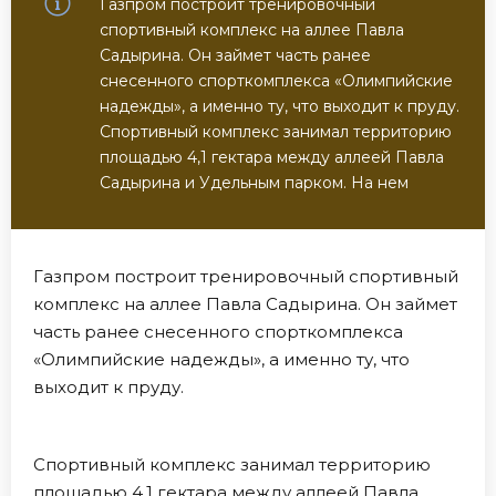
Газпром построит тренировочный
спортивный комплекс на аллее Павла
Садырина. Он займет часть ранее
снесенного спорткомплекса «Олимпийские
надежды», а именно ту, что выходит к пруду.
Спортивный комплекс занимал территорию
площадью 4,1 гектара между аллеей Павла
Садырина и Удельным парком. На нем
Газпром построит тренировочный спортивный
комплекс на аллее Павла Садырина. Он займет
часть ранее снесенного спорткомплекса
«Олимпийские надежды», а именно ту, что
выходит к пруду.
Спортивный комплекс занимал территорию
площадью 4,1 гектара между аллеей Павла