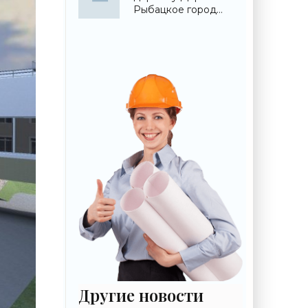
строительства»
Рыбацкое город
построил детский
сад - «Свежие
новости
строительства»
Другие новости