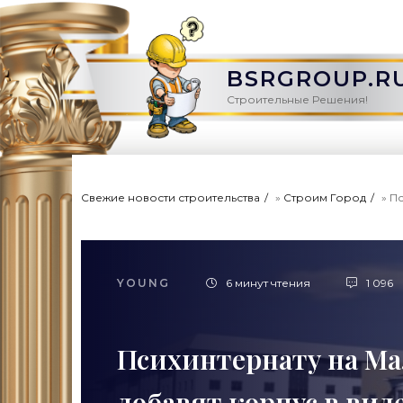
BSRGROUP.R
Строительные Решения!
Свежие новости строительства
»
Строим Город
» П
YOUNG
6 минут чтения
1 096
Психинтернату на М
добавят корпус в вид