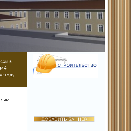
сом в
№ 4
же году
овым
ДОБАВИТЬ БАННЕР