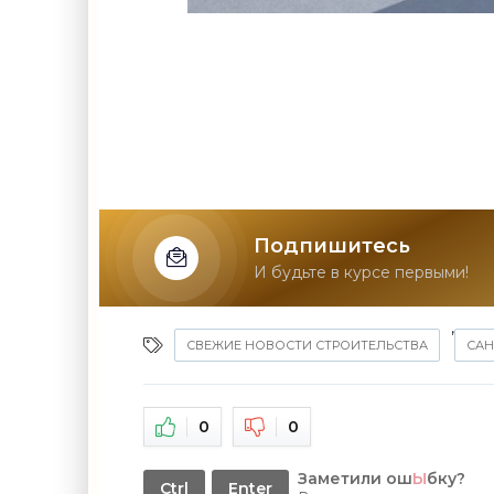
Подпишитесь
И будьте в курсе первыми!
,
СВЕЖИЕ НОВОСТИ СТРОИТЕЛЬСТВА
САН
0
0
Заметили ош
Ы
бку?
Ctrl
Enter