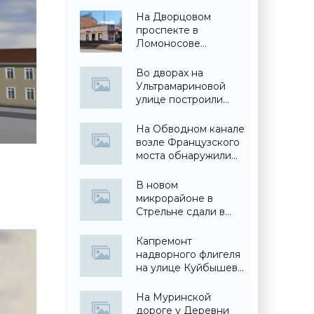
На Дворцовом
проспекте в
Ломоносове
заменили 30-летний
магазин - «Свежие
Во дворах на
новости
Ультрамариновой
строительства»
улице построили
детский сад -
«Свежие новости
На Обводном канале
строительства»
возле Французского
моста обнаружили
самострой - «Свежие
новости
В новом
строительства»
микрорайоне в
Стрельне сдали в
эксплуатацию три
жилых дома -
Капремонт
«Свежие новости
надворного флигеля
строительства»
на улице Куйбышева
вынужденно
забросили - «Свежие
На Муринской
новости
дороге у Деревни