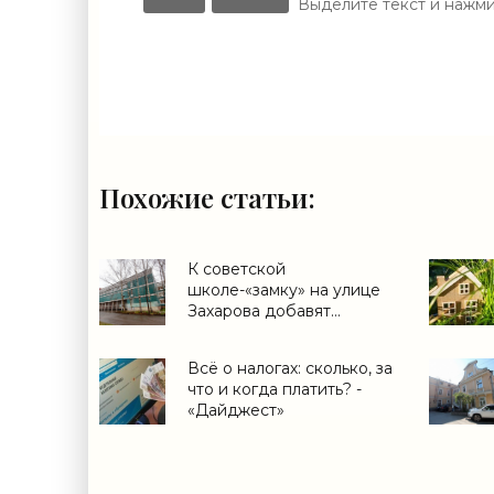
Выделите текст и нажм
Похожие статьи:
К советской
школе-«замку» на улице
Захарова добавят
пристройку - «Свежие
новости строительства»
Всё о налогах: сколько, за
что и когда платить? -
«Дайджест»