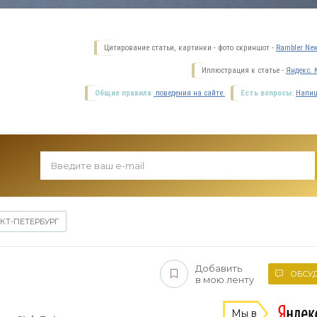
Цитирование статьи, картинки - фото скриншот -
Rambler New
Иллюстрация к статье -
Яндекс. 
Общие правила
поведения на сайте.
Есть вопросы.
Напиш
КТ-ПЕТЕРБУРГ
Добавить
ОБСУД
в мою ленту
Мы в