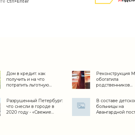
ите
Ctrl+Enter
Дом в кредит: как
Реконструкция 
получить и на что
обогатила
потратить льготную
родственников
ипотеку на ИЖС -
чиновников -
«Ипотека»
«Недвижимость»
Разрушенный Петербург:
В составе детско
что снесли в городе в
больницы на
2020 году - «Свежие
Авангардной пос
новости строительства»
новый корпус - «
новости строител