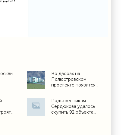
Москвы
Во дворах на
Полюстровском
проспекте появится
детский сад - «Свежие
новости строительства»
й
Родственникам
Сердюкова удалось
троят
скупить 92 объекта
Свежие
недвижимости -
ьства»
«Недвижимость»