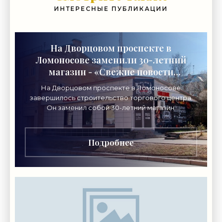
ИНТЕРЕСНЫЕ ПУБЛИКАЦИИ
На Дворцовом проспекте в
Ломоносове заменили 30-летний
магазин - «Свежие новости
строительства»
На Дворцовом проспекте в Ломоносове
завершилось строительство торгового центра.
Он заменил собой 30-летний магазин.
Одноэтажное кирпичное здание на Дворцовом
проспекте, 16а, было построено
Подробнее