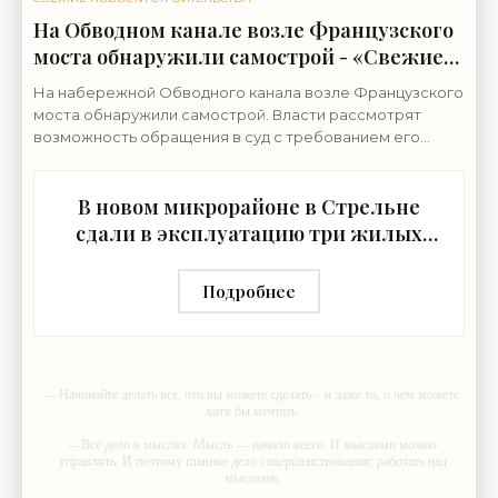
На Обводном канале возле Французского
моста обнаружили самострой - «Свежие
новости строительства»
На набережной Обводного канала возле Французского
моста обнаружили самострой. Власти рассмотрят
возможность обращения в суд с требованием его
снести. Строительные работы ведутся на набережной
В новом микрорайоне в Стрельне
сдали в эксплуатацию три жилых
дома - «Свежие новости
строительства»
Подробнее
-- Начинайте делать все, что вы можете сделать – и даже то, о чем можете
хотя бы мечтать.
-- Все дело в мыслях. Мысль — начало всего. И мыслями можно
управлять. И поэтому главное дело совершенствования: работать над
мыслями.