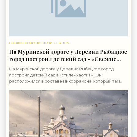
СВЕЖИЕ НОВОСТИ СТРОИТЕЛЬСТВА
На Муринской дороге у Деревни Рыбацкое
город построил детский сад - «Свежие
новости строительства»
На Муринской дороге у Деревни Рыбацкое город
построил детский сад в «стиле» хаотизм. Он
расположился в составе микрорайона, который там
возводит группа «ЛСР». Бывшие сельхозземли совхоза
«Ручьи»