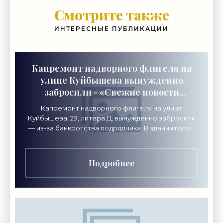
Смотрите также
ИНТЕРЕСНЫЕ ПУБЛИКАЦИИ
Капремонт надворного флигеля на
улице Куйбышева вынужденно
забросили - «Свежие новости
строительства»
Капремонт надворного флигеля на улице
Куйбышева, 29, литера Д, вынужденно забросили
— из-за банкротства подрядчика. В здании город
хочет разместить академию креативных
индустрий «Локон».
Подробнее