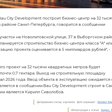
au City Development построит бизнес-центр на 32 тыся
 районе Санкт-Петербурга, говорится в сообщении
часток на Новолитовской улице, 37 в Выборгском рай
анируется строительство бизнес-центра класса "А" или 
ацию проекта оценивается в 5 миллиардов рублей", -
что проект на 32 тысячи квадратных метров будет
почти 0,7 гектара. Выход на строительную площадку
ал 2026 года. Ввод объекта в эксплуатацию ожидается 
вляется в сообщении.Bau City Development строит в Са
ии является Кирилл Сиволобов.
Цитирование статьи, картинки - фото скриншот -
Rambler New
Иллюстрация к статье -
Яндекс. 