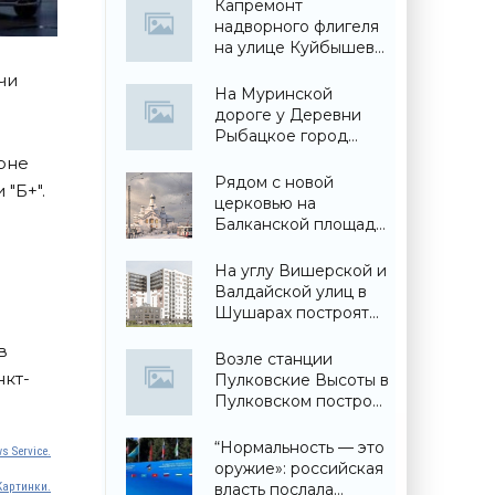
Капремонт
надворного флигеля
на улице Куйбышева
вынужденно
чи
забросили - «Свежие
На Муринской
новости
дороге у Деревни
строительства»
Рыбацкое город
построил детский
оне
сад - «Свежие
Рядом с новой
"Б+".
новости
церковью на
строительства»
Балканской площади
построят еще и
собор - «Свежие
На углу Вишерской и
новости
Валдайской улиц в
строительства»
Шушарах построят
жилой дом - «Свежие
в
новости
Возле станции
строительства»
нкт-
Пулковские Высоты в
Пулковском построят
торговый центр -
«Свежие новости
“Нормальность — это
s Service.
строительства»
оружие»: российская
Картинки.
власть послала