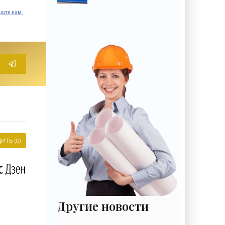
крайне важный
ите нам.
сигнал гражданам -
«Недвижимость»
ИТЬ (0)
Другие новости