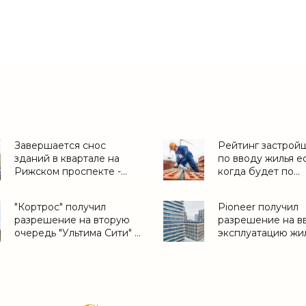
Завершается снос
Рейтинг застрой
зданий в квартале на
по вводу жилья ес
Рижском проспекте -
когда будет по
«Свежие новости
продажам? - «Но
строительства»
рынка недвижимо
"Кортрос" получил
Pioneer получил
разрешение на вторую
разрешение на в
очередь "Ультима Сити" в
эксплуатацию жи
Перми - Недвижимость
квартала в Москв
РИА Новости, 13.03.2026 -
Недвижимость Р
«Строительство»
Новости, 05.02.20
«Строительство»