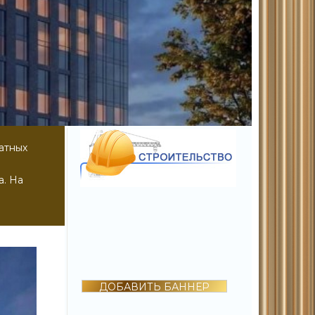
атных
а. На
ДОБАВИТЬ БАННЕР