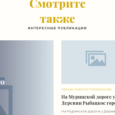
Смотрите
также
ИНТЕРЕСНЫЕ ПУБЛИКАЦИИ
го
СВЕЖИЕ НОВОСТИ СТРОИТЕЛЬСТВА
На Муринской дороге 
Деревни Рыбацкое гор
построил детский сад 
ли
На Муринской дороге у Дере