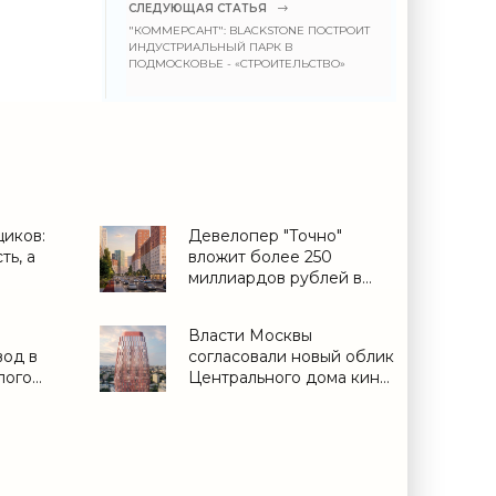
СЛЕДУЮЩАЯ СТАТЬЯ
"КОММЕРСАНТ": BLACKSTONE ПОСТРОИТ
ИНДУСТРИАЛЬНЫЙ ПАРК В
ПОДМОСКОВЬЕ - «СТРОИТЕЛЬСТВО»
щиков:
Девелопер "Точно"
ть, а
вложит более 250
миллиардов рублей в
вости
проект жилья в Казани -
сти»
«Строительство»
Власти Москвы
вод в
согласовали новый облик
лого
Центрального дома кино
е -
- «Строительство»
ИА
26 -