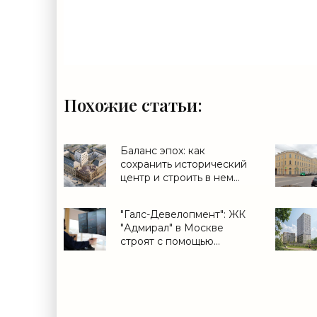
Похожие статьи:
Баланс эпох: как
сохранить исторический
центр и строить в нем
новое - Недвижимость
РИА Новости, 08.05.2026
"Галс-Девелопмент": ЖК
- «Строительство»
"Адмирал" в Москве
строят с помощью
"умного" крана -
Недвижимость РИА
Новости, 08.04.2026 -
«Строительство»