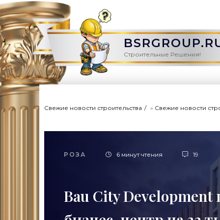
BSRGROUP.R
Строительные Решения!
Свежие новости строительства
»
Свежие новости стр
РОЗА
6 минут чтения
19
Bau City Development
бизнес-центр на 32 т