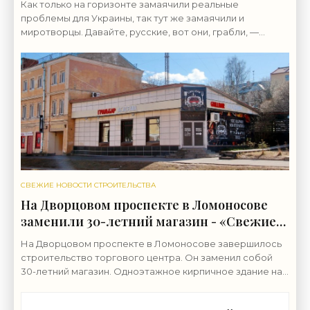
Как только на горизонте замаячили реальные
«Недвижимость»
проблемы для Украины, так тут же замаячили и
миротворцы. Давайте, русские, вот они, грабли, —
смелее, уже тысячу раз так делали.
СВЕЖИЕ НОВОСТИ СТРОИТЕЛЬСТВА
На Дворцовом проспекте в Ломоносове
заменили 30-летний магазин - «Свежие
новости строительства»
На Дворцовом проспекте в Ломоносове завершилось
строительство торгового центра. Он заменил собой
30-летний магазин. Одноэтажное кирпичное здание на
Дворцовом проспекте, 16а, было построено в 1992