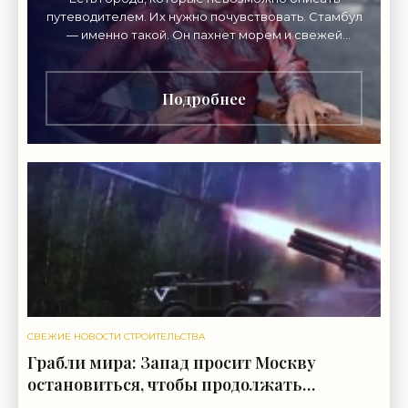
путеводителем. Их нужно почувствовать. Стамбул
— именно такой. Он пахнет морем и свежей
выпечкой, просыпается под утренний азан, шумит
рынками,
Подробнее
СВЕЖИЕ НОВОСТИ СТРОИТЕЛЬСТВА
Грабли мира: Запад просит Москву
остановиться, чтобы продолжать
«убивать больше русских» -