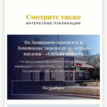
Смотрите также
ИНТЕРЕСНЫЕ ПУБЛИКАЦИИ
На Дворцовом проспекте в
Ломоносове заменили 30-летний
магазин - «Свежие новости
строительства»
На Дворцовом проспекте в Ломоносове
завершилось строительство торгового центра.
Он заменил собой 30-летний магазин.
Одноэтажное кирпичное здание на Дворцовом
проспекте, 16а, было построено
Подробнее