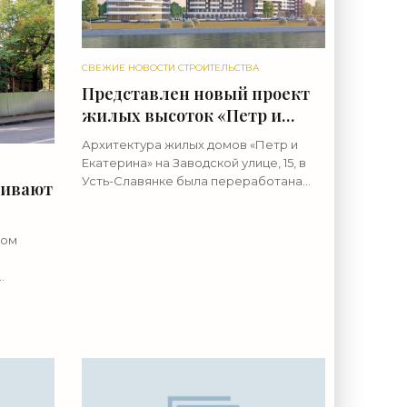
СВЕЖИЕ НОВОСТИ СТРОИТЕЛЬСТВА
Представлен новый проект
жилых высоток «Петр и
Екатерина» в Усть-Славянке
Архитектура жилых домов «Петр и
- «Свежие новости
Екатерина» на Заводской улице, 15, в
строительства»
Усть-Славянке была переработана
ливают
вместе с понижением этажности.
Строить высотки начнут к концу
ти -
нынешнего года. Участок этот ранее
дом
кость.
лу