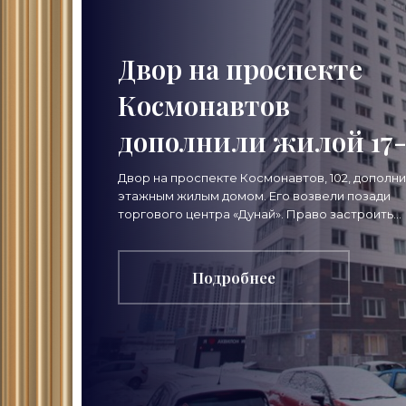
Двор на проспекте
Космонавтов
дополнили жилой 17
этажкой - «Свежие
Двор на проспекте Космонавтов, 102, дополнил
этажным жилым домом. Его возвели позади
новости
торгового центра «Дунай». Право застроить
участок за домом 102 по проспекту Космонавт
строительства»
створе
Подробнее