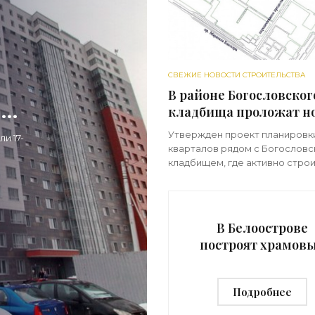
СВЕЖИЕ НОВОСТИ СТРОИТЕЛЬСТВА
В районе Богословског
-
кладбища проложат н
улицу - «Свежие ново
Утвержден проект планировк
и 17-
строительства»
кварталов рядом с Богословс
кладбищем, где активно стро
жилье. Их планируется разде
ов, в
новым проездом, который
расположится в створе улицы
Бутлерова. Территория
В Белоострове
построят храмов
комплекс в лесу 
берегу Сестры -
Подробнее
«Свежие новост
строительства»