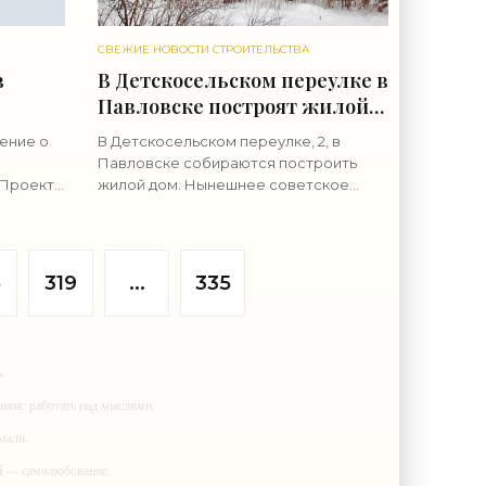
СВЕЖИЕ НОВОСТИ СТРОИТЕЛЬСТВА
в
В Детскосельском переулке в
Павловске построят жилой
 -
дом - «Свежие новости
ение о
В Детскосельском переулке, 2, в
строительства»
Павловске собираются построить
 Проект
жилой дом. Нынешнее советское
цию
здание, которое там стоит, снесут.
Сейчас там расположено
 и
двухэтажное здание, построенное в
1960 году.
8
319
...
335
.
ания: работать над мыслями.
мали.
ий — самолюбование.