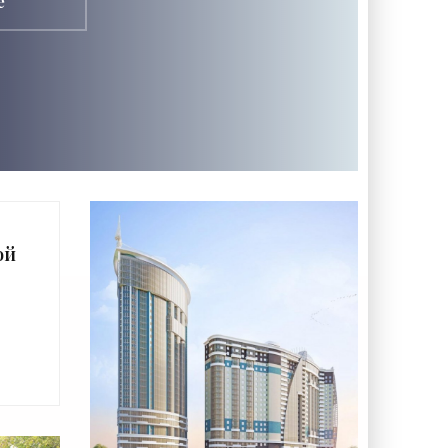
е
ой
е
 -
и