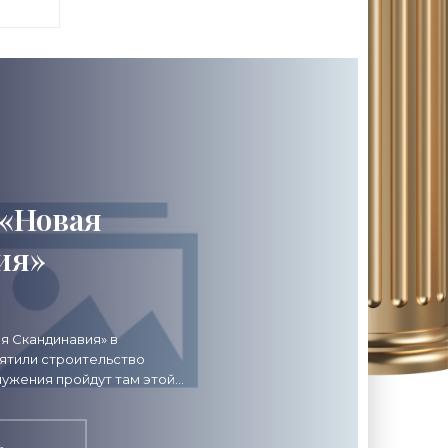
 «Новая
ия»
тво часовни
я Скандинавия» в
ятили строительство
новости
ужения пройдут там этой
мплекс «Новая
тва»
с