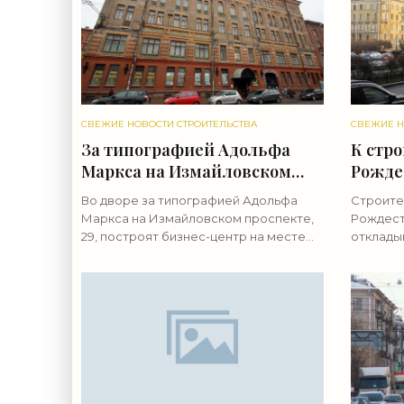
СВЕЖИЕ НОВОСТИ СТРОИТЕЛЬСТВА
СВЕЖИЕ Н
За типографией Адольфа
К стро
Маркса на Измайловском
Рожде
построят бизнес-центр -
могут 
Во дворе за типографией Адольфа
Строите
«Свежие новости
«Свеж
Маркса на Измайловском проспекте,
Рождест
строительства»
строи
29, построят бизнес-центр на месте
отклады
трех дворовых корпусов. Вместе с
теплого
домом-памятником они составят
находит
технопарк. Дворовые флигели
фундаме
Рождест