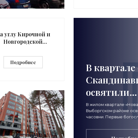
а углу Кирочной и
Новгородской
обираются снести
гаражный
Подробнее
комплекс -
В квартале
«Свежие новости
Скандинав
строительства»
освятили
строительс
В жилом квартале «Нова
Выборгском районе осв
- «Свежие 
часовни. Первые богосл
осенью. Строящийся ко
строительс
Скандинавия» граничит 