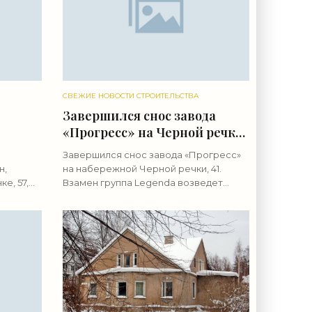
СВЕЖИЕ НОВОСТИ СТРОИТЕЛЬСТВА
Завершился снос завода
«Прогресс» на Черной речке
под жилье - «Свежие
Завершился снос завода «Прогресс»
е
новости строительства»
н,
на набережной Черной речки, 41.
а»
е, 57,
Взамен группа Legenda возведет
уют
жилой комплекс. Весной прошлого
й
года стало известно, что группа
Legenda выкупила два земельных