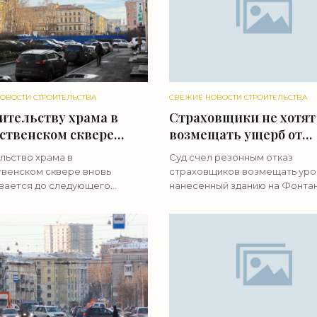
ОВОСТИ СТРОИТЕЛЬСТВА
СВЕЖИЕ НОВОСТИ СТРОИТЕЛЬСТВА
ительству храма в
Страховщики не хотят
ственском сквере
возмещать ущерб от
приступить весной -
затопления МВД на
льство храма в
Суд счел резонным отказ
ие новости
Фонтанке, 57 - «Свежи
венском сквере вновь
страховщиков возмещать уро
тельства»
новости строительств
вается до следующего
нанесенный зданию на Фонтанк
 сезона. Сейчас на площадке
потопом. Арендаторы планир
ся болото с остатками
оспаривать решение в высше
нтов снесенной церкви. Храм
инстанции. Это здание было
ва Христова на
построено в 1830–1834