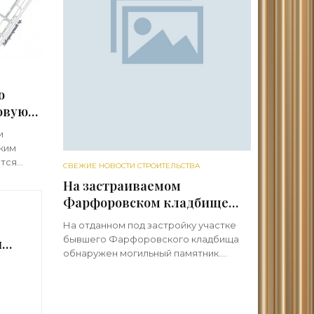
о
овую
сти
и
ким
ится
СВЕЖИЕ НОВОСТИ СТРОИТЕЛЬСТВА
лить
На застраиваемом
Фарфоровском кладбище
нашли надгробный
На отданном под застройку участке
памятник - «Свежие новости
бывшего Фарфоровского кладбища
ый
строительства»
обнаружен могильный памятник.
на
Депутат Алексей Ковалев направил в
правительство города обращение с
и
просьбой остановить работы.