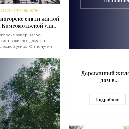
Подробне
ОВОСТИ СТРОИТЕЛЬСТВА
еногорске сдали жилой
а Комсомольской улице
ежие новости
огорске завершилось
тельства»
льство жилого дома на
льской улице. Он получил
олны. Земельный участок
я в равном удалении от трех
Разъезжей, Комсомольской и
й.
Деревянный жил
дом в
Гартнеровском
переулке в Лахт
Подробнее
отремонтировали
«Свежие новост
строительства»
и -