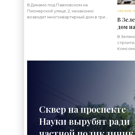
жилой дом - «Свежие
В Динамо под Павловском на
новости строительства»
Пионерской улице, 2, незаконно
СВЕЖИЕ Н
возводят многоквартирный дом в три
В Зел
этажа с мансардой. Ранее на этом
дом н
месте был один из исторических
- «Св
корпусов Ольгинского детского
В Зелен
строи
приюта
строите
Комсомо
форму в
находитс
улиц — 
Сосново
Сквер на проспекте
Науки вырубят ради
частной поликлиник