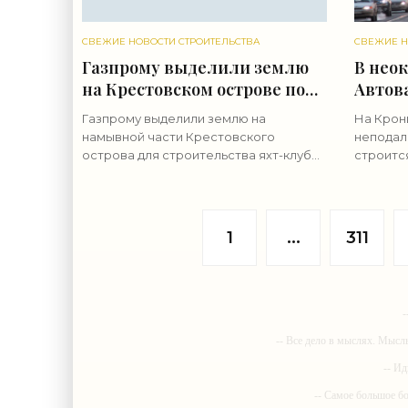
СВЕЖИЕ НОВОСТИ СТРОИТЕЛЬСТВА
СВЕЖИЕ Н
Газпрому выделили землю
В нео
на Крестовском острове под
Автова
яхт-клуб - «Свежие новости
«Свеж
Газпрому выделили землю на
На Кронш
строительства»
строи
намывной части Крестовского
неподал
острова для строительства яхт-клуба.
строитс
Он расположится южнее станции
построй
метро «Новокрестовская». Проект
неоклас
планировки намывной территории
проспек
Смольный
подпорч
1
...
311
-
-- Все дело в мыслях. Мысл
-- Ид
-- Самое большое б