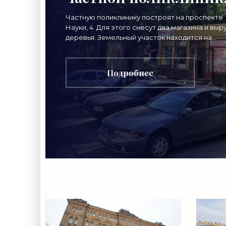
«Свежие новости
Частную поликлинику построят на проспекте
Науки, 4. Для этого снесут два магазина и выр
строительства»
деревья. Земельный участок находится на
проспекте Науки, 4, корпус 5, в створе улицы
Обручевых.
Подробнее