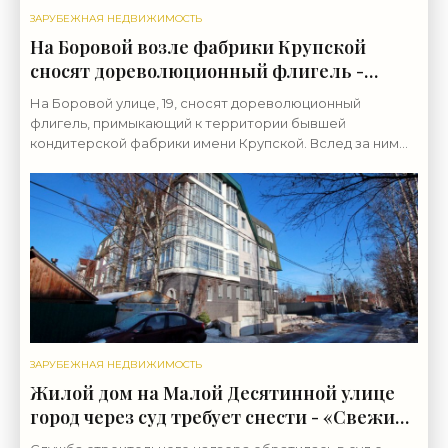
ЗАРУБЕЖНАЯ НЕДВИЖИМОСТЬ
На Боровой возле фабрики Крупской
сносят дореволюционный флигель -
«Свежие новости строительства»
На Боровой улице, 19, сносят дореволюционный
флигель, примыкающий к территории бывшей
кондитерской фабрики имени Крупской. Вслед за ним
экскаваторы примутся за саму фабрику. Пятиэтажный
дворовый
ЗАРУБЕЖНАЯ НЕДВИЖИМОСТЬ
Жилой дом на Малой Десятинной улице
город через суд требует снести - «Свежие
новости строительства»