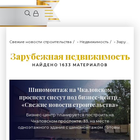
Свежие новости строительства
»
Недвижимость
»
Зарубежная недвижимость
Зарубежная недвижимость
НАЙДЕНО 1633 МАТЕРИАЛОВ
Шиномонтаж на Чкаловском
проспект снесут под бизнес-центр -
«Свежие новости строительства»
Бизнес-центр планируется построить на
Чкаловском проспекте, 33, на месте
одноэтажного здания с шиномонтажом. Готовый
проект продает землевладелец. Участок
находится между гимназией № 56 и