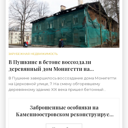
кризиса
ЗАРУБЕЖНАЯ НЕДВИЖИМОСТЬ
В Пушкине в бетоне воссоздали
деревянный дом Монигетти на
Церковной - «Свежие новости
В Пушкине завершилось воссоздание дома Монигетти
строительства»
на Церковной улице, 7. На смену обгоревшему
деревянному зданию XIX века пришел бетонный
новодел с деревянной отделкой фасадов. Оригинал
был построен
Заброшенные особняки на
Каменноостровском реконструирует
ЛСР - «Свежие новости