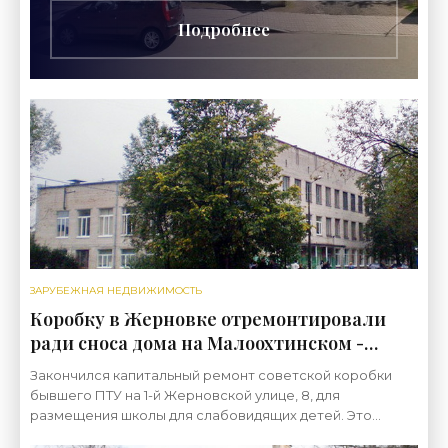
Подробнее
ЗАРУБЕЖНАЯ НЕДВИЖИМОСТЬ
Коробку в Жерновке отремонтировали
ради сноса дома на Малоохтинском -
«Свежие новости строительства»
Закончился капитальный ремонт советской коробки
бывшего ПТУ на 1-й Жерновской улице, 8, для
размещения школы для слабовидящих детей. Это
необходимо для сноса здания на Малой Охте. Еще до