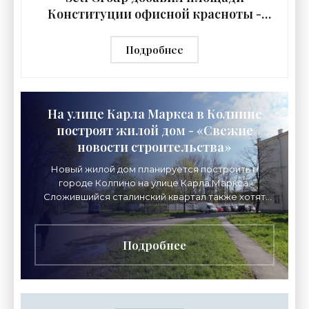
Конституции офисной красноты -
«Свежие новости строительства»
Подробнее
На улице Карла Маркса в Колпине
построят жилой дом - «Свежие
новости строительства»
Новый жилой дом планируется построить в
городе Колпино на улице Карла Маркса.
Сложившийся сталинский квартал также хотят
разбавить паркингом. На днях правительство
утвердило проект
Подробнее