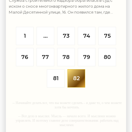
Служба строительного надзора обратилась в суд с
иском о сносе многоквартирного жилого дома на
Малой Десятинной улице, 16. Он появился там, где
разрешается возводить только индивидуальные
коттеджи.
1
...
73
74
75
76
77
78
79
80
81
82
-- Начинайте делать все, что вы можете сделать – и даже то, о чем можете
хотя бы мечтать.
-- Все дело в мыслях. Мысль — начало всего. И мыслями можно
управлять. И поэтому главное дело совершенствования: работать над
мыслями.