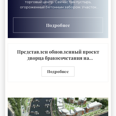
торговый центр. Сейчас там пустырь,
огороженный бетонным забором. Участок
площадью 0,4 гектара выходит к Торфяной дороге
южнее дома 19 по
Подробнее
Представлен обновленный проект
дворца бракосочетания на
Малоохтинском - «Свежие новости
строительства»
Подробнее