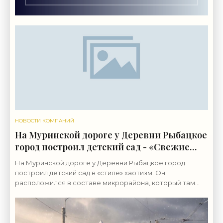
НОВОСТИ КОМПАНИЙ
На Муринской дороге у Деревни Рыбацкое
город построил детский сад - «Свежие
новости строительства»
На Муринской дороге у Деревни Рыбацкое город
построил детский сад в «стиле» хаотизм. Он
расположился в составе микрорайона, который там
возводит группа «ЛСР». Бывшие сельхозземли совхоза
«Ручьи»