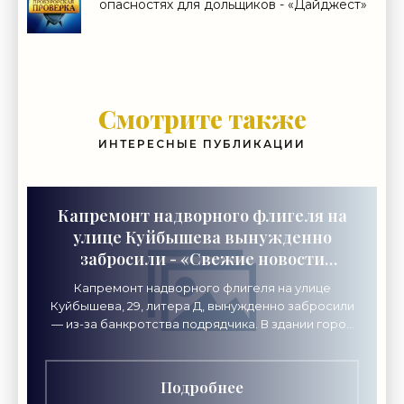
опасностях для дольщиков - «Дайджест»
Смотрите также
ИНТЕРЕСНЫЕ ПУБЛИКАЦИИ
Капремонт надворного флигеля на
улице Куйбышева вынужденно
забросили - «Свежие новости
строительства»
Капремонт надворного флигеля на улице
Куйбышева, 29, литера Д, вынужденно забросили
— из-за банкротства подрядчика. В здании город
хочет разместить академию креативных
индустрий «Локон».
Подробнее