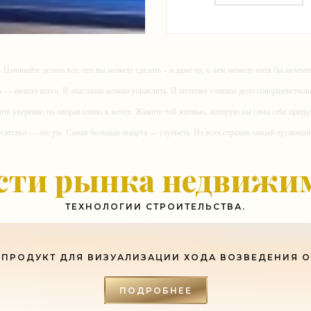
«Строительство
- Начинайте делать все, что вы можете сделать – и даже то, о чем можете хотя бы мечтать
ь — начало всего. И мыслями можно управлять. И поэтому главное дело совершенствов
ите уверенно по направлению к мечте. Живите той жизнью, которую вы сами себе приду
огатство — это ум. Самая большая нищета — глупость. Из всех страхов самый пугающ
ь с хорошим советом, это пропустить его мимо ушей. Он никогда не бывает полезен ником
сти рынка недвижи
-- Люблю давать советы и очень не люблю, когда их дают мне.
ТЕХНОЛОГИИ СТРОИТЕЛЬСТВА.
ПРОДУКТ ДЛЯ ВИЗУАЛИЗАЦИИ ХОДА ВОЗВЕДЕНИЯ 
ПОДРОБНЕЕ