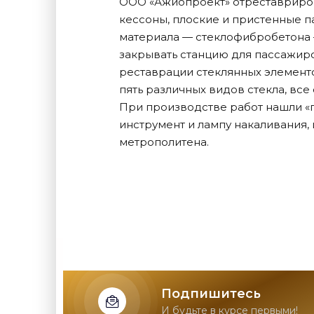
ООО «Ажиопроект» отреставриров
кессоны, плоские и пристенные п
материала — стеклофибробетона 
закрывать станцию для пассажир
реставрации стеклянных элементо
пять различных видов стекла, все
При производстве работ нашли «п
инструмент и лампу накаливания, 
метрополитена.
Подпишитесь
И будьте в курсе первыми!