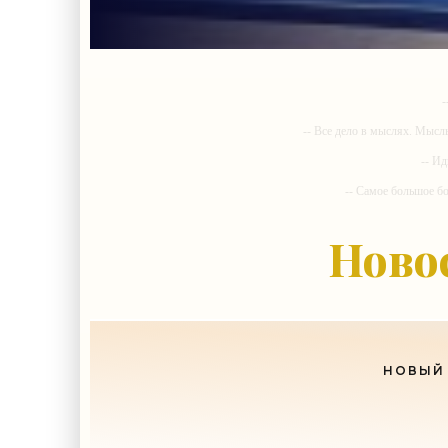
-
-- Все дело в мыслях. Мысл
-- Ид
-- Самое большое б
-- Лучшее, что можно сделат
Ново
НОВЫЙ 