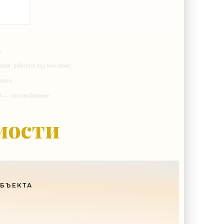
»
.
ания: работать над мыслями.
мали.
ий — самолюбование.
у, кроме того, кто его дал.
мости
ОБЪЕКТА