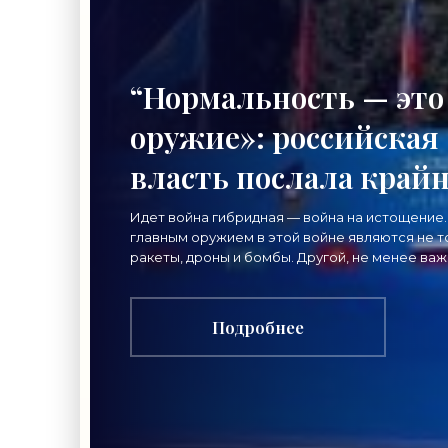
“Нормальность — это
оружие»: российская
власть послала край
важный сигнал
Идет война гибридная — война на истощение.
главным оружием в этой войне являются не т
гражданам -
ракеты, дроны и бомбы. Другой, не менее ва
вид главного оружия в нынешнем конфликте
«Недвижимость»
нацелен
Подробнее