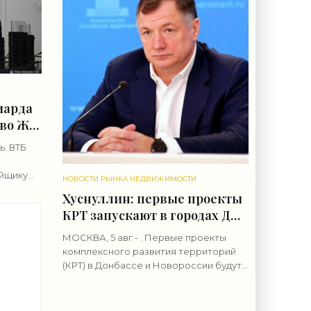
иарда
тво ЖК
ь. ВТБ
йщику
НОВОСТИ РЫНКА НЕДВИЖИМОСТИ
пу
Хуснуллин: первые проекты
блей для
КРТ запускают в городах ДНР
- «Строительство»
МОСКВА, 5 авг - . Первые проекты
комплексного развития территорий
(КРТ) в Донбассе и Новороссии будут
т
реализованы в городах ДНР, сообщил
 6
вице-премьер РФ Марат
Хуснуллин.«"Механизм КРТ является