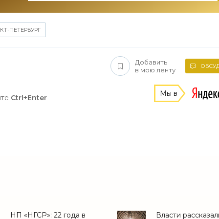
КТ-ПЕТЕРБУРГ
Добавить
ОБСУД
в мою ленту
Мы в
ите
Ctrl+Enter
НП «НГСР»: 22 года в
Власти рассказали