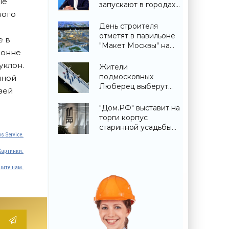
ые
запускают в городах
вого
ДНР -
«Строительство»
День строителя
отметят в павильоне
е в
"Макет Москвы" на
лонне
ВДНХ 6 и 9 августа -
уклон.
«Строительство»
Жители
подмосковных
чной
Люберец выберут
зей
название новому
мосту через реку
"Дом.РФ" выставит на
Македонку -
торги корпус
«Строительство»
старинной усадьбы
s Service.
Сенницы в
Подмосковье -
Картинки.
«Строительство»
ите нам.