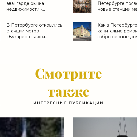
авангарде рынка
Петербурге появ
недвижимости -
новые станции ме
«Новости компаний»
«Свежие новости
строительства»
В Петербурге открылись
Как в Петербург
станции метро
капитально ремо
«Бухарестская» и
заброшенные дом
«Международная» -
«Свежие новости
«Свежие новости
строительства»
строительства»
Смотрите
также
ИНТЕРЕСНЫЕ ПУБЛИКАЦИИ