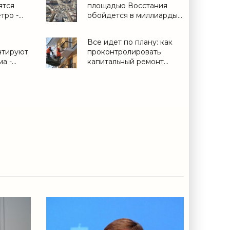
ятся
площадью Восстания
тро -
обойдется в миллиарды -
«Свежие новости
строительства»
е
Все идет по плану: как
нтируют
проконтролировать
а -
капитальный ремонт
своего дома -
«Дайджест»