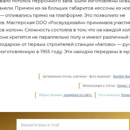
ало потолок перронного зала. Были изготовлены нов
анели. Причем из-за больших габаритов кессоны из но
— отливались прямо на платформе. Это позволило не
ов. Мастерская ООО «Росвуздизайн» принимала участи
в колонн. Сложность состояла в том, что на каждой ко
 они крепятся не параллельно полу и имеют различный 
одарки» от первых строителей станции «Автово» — ру
изготовленную в 1955 году. Эти находки переданы в му
Цитирование статьи, картинки - фото скриншот -
Rambler New
Иллюстрация к статье -
Яндекс. 
Общие правила
поведения на сайте.
Есть вопросы.
Напиш