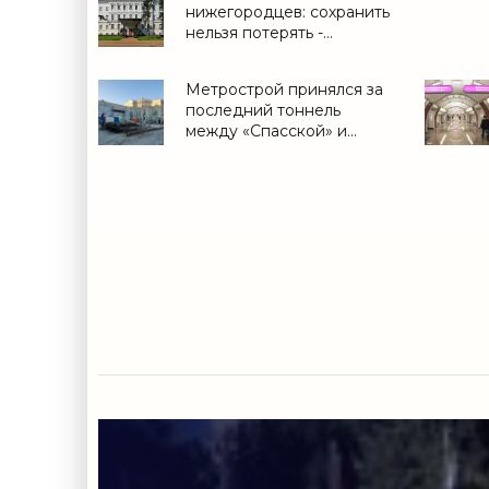
нижегородцев: сохранить
нельзя потерять -
«Новости регионов»
Метрострой принялся за
последний тоннель
между «Спасской» и
«Горным» - «Свежие
новости строительства»