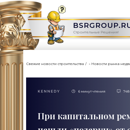
BSRGROUP.R
Строительные Решения!
Свежие новости строительства
»
Новости рынка нед
KENNEDY
6 минут чтения
748
При капитальном рем
нашли «подарки» от е