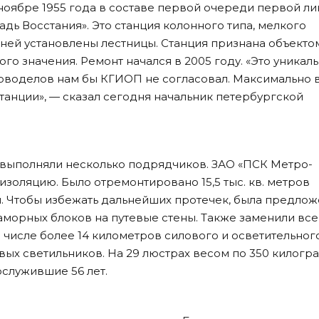
 ноябре 1955 года в составе первой очереди первой л
дь Восстания». Это станция колонного типа, мелкого
 ней установлены лестницы. Станция признана объекто
го значения. Ремонт начался в 2005 году. «Это уникал
 новоделов нам бы КГИОП не согласовал. Максимально 
танции», — сказал сегодня начальник петербургской
выполняли несколько подрядчиков. ЗАО «ПСК Метро-
изоляцию. Было отремонтировано 15,5 тыс. кв. метров
. Чтобы избежать дальнейших протечек, была предлож
морных блоков на путевые стены. Также заменили все
числе более 14 километров силового и осветительног
овых светильников. На 29 люстрах весом по 350 килог
служившие 56 лет.