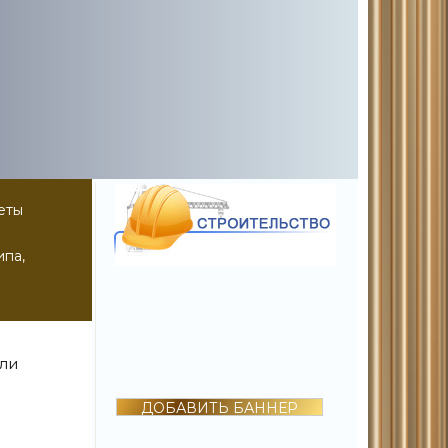
еты
ипа,
шли
ДОБАВИТЬ БАННЕР