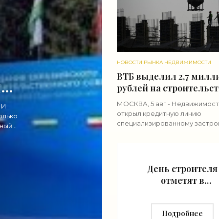
НОВОСТИ РЫНКА НЕДВИЖИМОСТИ
ВТБ выделил 2,7 милл
не
рублей на строительс
в Симферополе -
МОСКВА, 5 авг - Недвижимост
 И
«Строительство»
открыл кредитную линию
олько
специализированному застро
жный
"Морская роса" (входит в груп
"Монолит") в 2,7 миллиарда ру
строительства
День строителя
отметят в
павильоне "Маке
Москвы" на ВДНХ
Подробнее
и 9 августа -