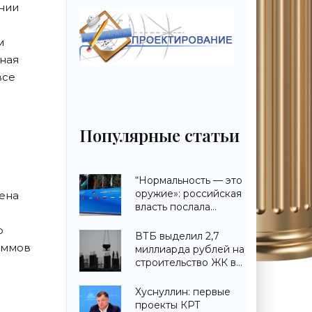
инии
м
ьная
все
Популярные статьи
“Нормальность — это
оружие»: российская
ена
власть послала
крайне важный
о
сигнал гражданам -
ВТБ выделил 2,7
«Недвижимость»
раммов
миллиарда рублей на
строительство ЖК в
Симферополе -
«Строительство»
Хуснуллин: первые
проекты КРТ