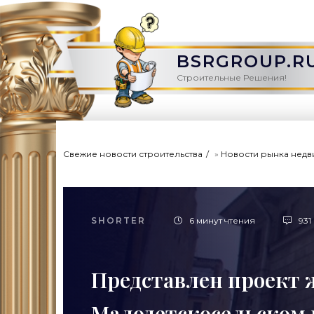
BSRGROUP.R
Строительные Решения!
Свежие новости строительства
»
Новости рынка нед
SHORTER
6 минут чтения
931
Представлен проект 
Малодетскосельском 