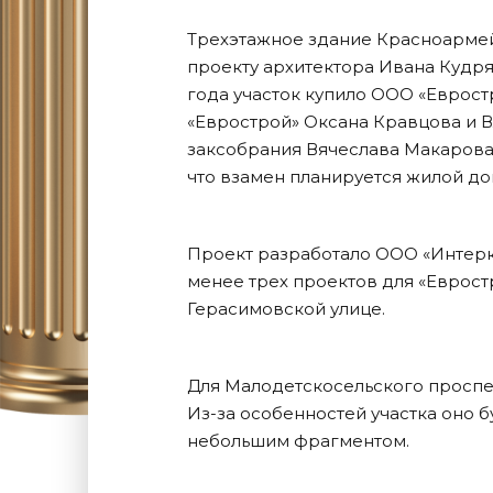
Трехэтажное здание Красноармейс
проекту архитектора Ивана Кудря
года участок купило ООО «Еврост
«Еврострой» Оксана Кравцова и 
заксобрания Вячеслава Макарова.
что взамен планируется жилой до
Проект разработало ООО «Интерк
менее трех проектов для «Еврост
Герасимовской улице.
Для Малодетскосельского проспе
Из-за особенностей участка оно б
небольшим фрагментом.