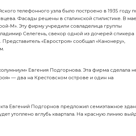
кого телефонного узла было построено в 1935 году п
вцева. Фасады решены в сталинской стилистике. В мае
рой-М». Эту фирму учредили совладелица группы
Владимир Селегень, свекор одной из дочерей спикера
 Представитель «Евростроя» сообщал «Канонеру»,
м.
олумниум» Евгения Подгорнова. Эта фирма сделала н
роя» — два на Крестовском острове и один на
кта Евгений Подгорнов предложил семиэтажное здан
удет утоплено вглубь квартала. На красную линию вый