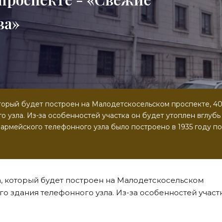
ва»
торый будет построен на Малодетскосельском проспекте, 40
о узла. Из-за особенностей участка он будет утоплен вглубь
армейского телефонного узла было построено в 1935 году по
, который будет построен на Малодетскосельском
ого здания телефонного узла. Из-за особенностей участ