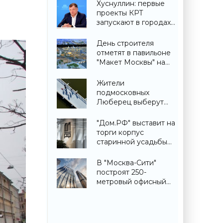
«Строительство»
Хуснуллин: первые
проекты КРТ
запускают в городах
ДНР -
«Строительство»
День строителя
отметят в павильоне
"Макет Москвы" на
ВДНХ 6 и 9 августа -
«Строительство»
Жители
подмосковных
Люберец выберут
название новому
мосту через реку
"Дом.РФ" выставит на
Македонку -
торги корпус
«Строительство»
старинной усадьбы
Сенницы в
Подмосковье -
В "Москва-Сити"
«Строительство»
построят 250-
метровый офисный
небоскреб -
«Строительство»