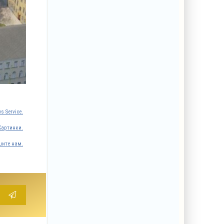
s Service.
Картинки.
ите нам.