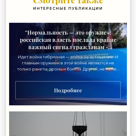
ИНТЕРЕСНЫЕ ПУБЛИКАЦИИ
“Нормальность — это оружие»:
российская власть послала крайне
важный сигнал гражданам -
«Недвижимость»
Идет война гибридная — война на истощение. И
главным оружием в этой войне являются не
только ракеты, дроны и бомбы. Другой, не менее
важный вид главного оружия в нынешнем
конфликте нацелен
Подробнее