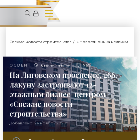
Свежие новости строительства
»
Новости рынка недвижимости
OGDEN
6 минут чтения
760
На Лиговском проспекте, 266,
лакуну застраивают 12-
этажным бизнес-центром -
«Свежие новости
строительства»
Добавлено: 24 ноябрь 2020