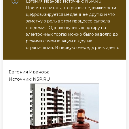
Евгения Иванова Источник: NSP.RU
Принято считать, что рынок недвижимости
цифровизируется медленнее других и что
заметную роль в этом процессе сыграла
пандемия. Однако купить квартиру на
электронных торгах можно было задолго до
режима самоизоляции и других
ограничений. В первую очередь речь идёт о
Евгения Иванова
Источник: NSP.RU