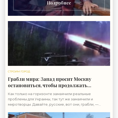
Подробнее
СТРОИМ ГОРОД
Грабли мира: Запад просит Москву
остановиться, чтобы продолжать
«убивать больше русских» -
Как только на горизонте замаячили реальные
«Недвижимость»
проблемы для Украины, так тут же замаячили и
миротворцы. Давайте, русские, вот они, грабли, —
смелее, уже тысячу раз так делали.