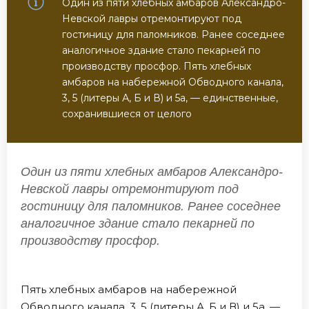
Один из пяти хлебных амбаров Александро-
Невской лавры отремонтируют под
гостиницу для паломников. Ранее соседнее
аналогичное здание стало пекарней по
производству просфор. Пять хлебных
амбаров на набережной Обводного канала,
3, 5 (литеры А, Б и В) и 5а, — единственные,
сохранившиеся от целого
Один из пяти хлебных амбаров Александро-
Невской лавры отремонтируют под
гостиницу для паломников. Ранее соседнее
аналогичное здание стало пекарней по
производству просфор.
Пять хлебных амбаров на набережной
Обводного канала, 3, 5 (литеры А, Б и В) и 5а, —