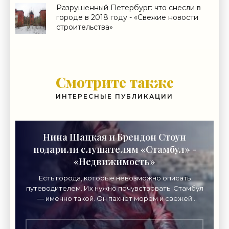
Разрушенный Петербург: что снесли в
городе в 2018 году - «Свежие новости
строительства»
Смотрите также
ИНТЕРЕСНЫЕ ПУБЛИКАЦИИ
Нина Шацкая и Брендон Стоун
подарили слушателям «Стамбул» -
«Недвижимость»
Есть города, которые невозможно описать
путеводителем. Их нужно почувствовать. Стамбул
— именно такой. Он пахнет морем и свежей
выпечкой, просыпается под утренний азан, шумит
рынками,