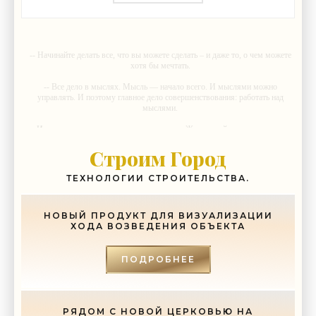
-- Начинайте делать все, что вы можете сделать – и даже то, о чем можете
хотя бы мечтать.
-- Все дело в мыслях. Мысль — начало всего. И мыслями можно
управлять. И поэтому главное дело совершенствования: работать над
мыслями.
-- Идите уверенно по направлению к мечте. Живите той жизнью, которую
вы сами себе придумали.
Строим Город
-- Самое большое богатство — это ум. Самая большая нищета —
глупость. Из всех страхов самый пугающий — самолюбование.
ТЕХНОЛОГИИ СТРОИТЕЛЬСТВА.
-- Лучшее, что можно сделать с хорошим советом, это пропустить его
мимо ушей. Он никогда не бывает полезен никому, кроме того, кто его
дал.
НОВЫЙ ПРОДУКТ ДЛЯ ВИЗУАЛИЗАЦИИ
ХОДА ВОЗВЕДЕНИЯ ОБЪЕКТА
-- Люблю давать советы и очень не люблю, когда их дают мне.
ПОДРОБНЕЕ
РЯДОМ С НОВОЙ ЦЕРКОВЬЮ НА