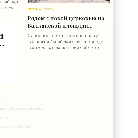
ский сад
ожился в
СТРОИМ ГОРОД
й там
Рядом с новой церковью на
ие
Балканской площади
построят еще и собор -
ой
Севернее Балканской площади у
«Свежие новости
подножия Дунайского путепровода
иц
строительства»
построят Алексиевский собор. Он
станет частью комплекса вместе с
соседней Александро-Невской
церковью. Землю у северной границы
.
ания: работать над мыслями.
мали.
ий — самолюбование.
у, кроме того, кто его дал.