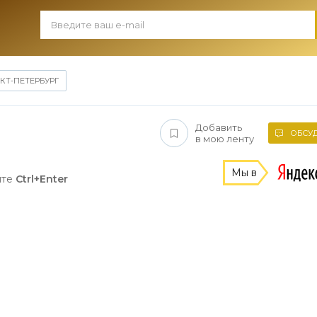
КТ-ПЕТЕРБУРГ
Добавить
ОБСУД
в мою ленту
Мы в
ите
Ctrl+Enter