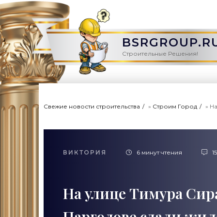
BSRGROUP.R
Строительные Решения!
Свежие новости строительства
»
Строим Город
» Н
ВИКТОРИЯ
6 минут чтения
15
На улице Тимура Сир
Парголове сдали жил