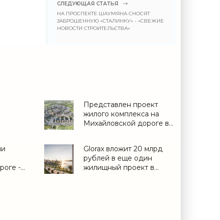
СЛЕДУЮЩАЯ СТАТЬЯ
НА ПРОСПЕКТЕ ШАУМЯНА СНОСЯТ
ЗАБРОШЕННУЮ «СТАЛИНКУ» - «СВЕЖИЕ
НОВОСТИ СТРОИТЕЛЬСТВА»
Представлен проект
жилого комплекса на
Михайловской дороге в
троят
Парголове - «Свежие
новости строительства»
ли
Glorax вложит 20 млрд
ьства»
рублей в еще один
роге -
жилищный проект в
Нижнем Новгороде -
«Строительство»