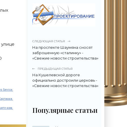
илых
СЛЕДУЮЩАЯ СТАТЬЯ
 улице
На проспекте Шаумяна сносят
заброшенную «сталинку» -
О
«Свежие новости строительства»
ПРЕДЫДУЩАЯ СТАТЬЯ
На Кушелевской дороге
официально достроили церковь -
«Свежие новости строительства»
s Service.
Картинки.
Популярные статьи
ите нам.