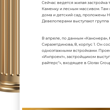
Сейчас ведется жилая застройка
Каменку и лесным массивом. Там
дома и детский сад, проложены Н
Девелоперами выступают группа «
В апреле, по данным «Канонера»,
Сиразетдинова, 8, корпус 1. Он со
одноэтажными встройками. Проек
«Инпроект», застройщиком высту
райтерс“», входящее в Glorax Grou