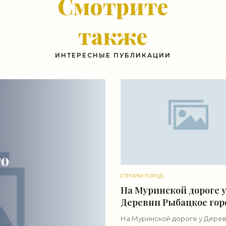
Смотрите
также
ИНТЕРЕСНЫЕ ПУБЛИКАЦИИ
го
СТРОИМ ГОРОД
На Муринской дороге 
Деревни Рыбацкое гор
построил детский сад 
ли
На Муринской дороге у Дере