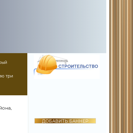
орый
ию три
йона,
ДОБАВИТЬ БАННЕР