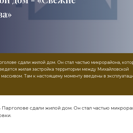
ва»
рголове сдали жилой дом. Он стал частью микрорайона, кот
 ведется жилая застройка территории между Михайловской
 массивом. Там к настоящему моменту введены в эксплуатац
 Парголове сдали жилой дом. Он стал частью микрора
овки.