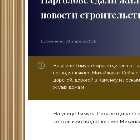
новости строительст
Добавлено: 28 апрель 2026
На улице Тимура Сиразетдинова в Па
возводят южнее Михайловки. Сейчас
дорогой, дорогой в Каменку и лесным
жилых дома и
На улице Тимура Сиразетдинова в
который возводят южнее Михайл