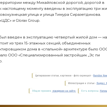
 территории между Михайловской дорогой, дорогой в
 к настоящему моменту введены в эксплуатацию три ж
овокузнецкая улица и улица Тимура Сиразетдинова.
ЦДС» и Glorax Group.
 был введен в эксплуатацию четвертый жилой дом — на
стоит из трех 15-этажных секций, объединенных
тировщиком дома в «спальной» архитектуре было ОО
пало ООО «Специализированный застройщик „Эс пи
p.
Цитирование статьи, картинки - фото скриншот -
Rambler New
Иллюстрация к статье -
Яндекс. 
Общие правила
поведения на сайте.
Есть вопросы.
Напиш