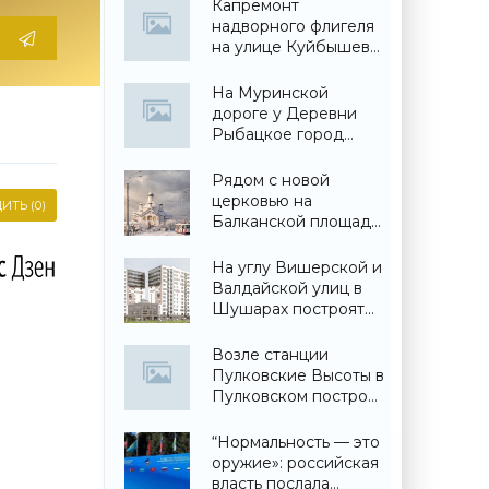
Капремонт
надворного флигеля
на улице Куйбышева
вынужденно
забросили - «Свежие
На Муринской
новости
дороге у Деревни
строительства»
Рыбацкое город
построил детский
сад - «Свежие
Рядом с новой
новости
церковью на
ИТЬ (0)
строительства»
Балканской площади
построят еще и
собор - «Свежие
На углу Вишерской и
новости
Валдайской улиц в
строительства»
Шушарах построят
жилой дом - «Свежие
новости
Возле станции
строительства»
Пулковские Высоты в
Пулковском построят
торговый центр -
«Свежие новости
“Нормальность — это
строительства»
оружие»: российская
власть послала