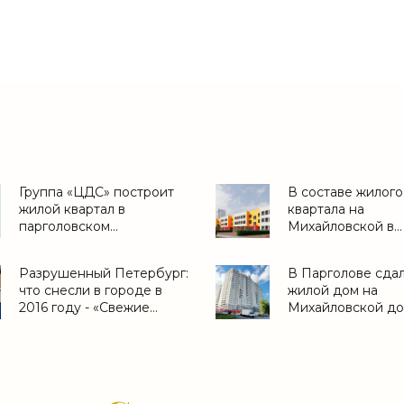
Группа «ЦДС» построит
В составе жилого
жилой квартал в
квартала на
парголовском
Михайловской в
Пригородном - «Свежие
Пригородном пос
новости строительства»
детсад - «Свежие
Разрушенный Петербург:
В Парголове сда
новости строител
что снесли в городе в
жилой дом на
2016 году - «Свежие
Михайловской до
новости строительства»
«Свежие новости
строительства»