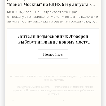
"Макет Москвы" на ВДНХ 6 и 9 августа -
«Строительство»
МОСКВА, 5 авг - . День строителя в 70-й раз
отпразднуют в павильоне "Макет Москвы" на ВДНХ 6 и 9
августа, гостям расскажут о развитии города и людях,
формирующих его архитектурный облик,
Жители подмосковных Люберец
выберут название новому мосту
через реку Македонку -
«Строительство»
Подробнее
-- Начинайте делать все, что вы можете сделать – и даже то, о чем можете
хотя бы мечтать.
-- Все дело в мыслях. Мысль — начало всего. И мыслями можно
управлять. И поэтому главное дело совершенствования: работать над
мыслями.
-- Идите уверенно по направлению к мечте. Живите той жизнью, которую
вы сами себе придумали.