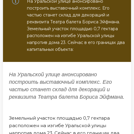
На Уральской улице анонсировано
построить выставочный комплекс. Его
частью станет склад для декораций и
реквизита Театра балета Бориса Эйфмана.
Земельный участок площадью 0,7 гектара
расположен на изгибе Уральской улицы
напротив дома 23. Сейчас в его границах два
капитальных объекта:
На Уральской улице анонсировано
построить выставочный комплекс. Его
частью станет склад для декораций и
реквизита Театра балета Бориса Эйфмана.
Земельный участок площадью 0,7 гектара
расположен на изгибе Уральской улицы
напротив дома 23. Сейчас в его границах два