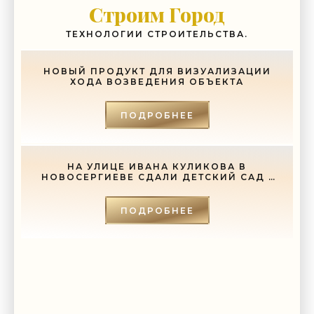
Строим Город
-- Самое большое богатство — это ум. Самая большая нищета —
глупость. Из всех страхов самый пугающий — самолюбование.
ТЕХНОЛОГИИ СТРОИТЕЛЬСТВА.
-- Лучшее, что можно сделать с хорошим советом, это пропустить его
мимо ушей. Он никогда не бывает полезен никому, кроме того, кто его
дал.
НОВЫЙ ПРОДУКТ ДЛЯ ВИЗУАЛИЗАЦИИ
ХОДА ВОЗВЕДЕНИЯ ОБЪЕКТА
-- Люблю давать советы и очень не люблю, когда их дают мне.
ПОДРОБНЕЕ
НА УЛИЦЕ ИВАНА КУЛИКОВА В
НОВОСЕРГИЕВЕ СДАЛИ ДЕТСКИЙ САД -
«СВЕЖИЕ НОВОСТИ СТРОИТЕЛЬСТВА»
ПОДРОБНЕЕ