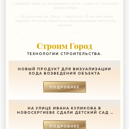
-- Начинайте делать все, что вы можете сделать – и даже то, о чем можете
хотя бы мечтать.
-- Все дело в мыслях. Мысль — начало всего. И мыслями можно
управлять. И поэтому главное дело совершенствования: работать над
мыслями.
-- Идите уверенно по направлению к мечте. Живите той жизнью, которую
вы сами себе придумали.
Строим Город
-- Самое большое богатство — это ум. Самая большая нищета —
глупость. Из всех страхов самый пугающий — самолюбование.
ТЕХНОЛОГИИ СТРОИТЕЛЬСТВА.
-- Лучшее, что можно сделать с хорошим советом, это пропустить его
мимо ушей. Он никогда не бывает полезен никому, кроме того, кто его
дал.
НОВЫЙ ПРОДУКТ ДЛЯ ВИЗУАЛИЗАЦИИ
ХОДА ВОЗВЕДЕНИЯ ОБЪЕКТА
-- Люблю давать советы и очень не люблю, когда их дают мне.
ПОДРОБНЕЕ
НА УЛИЦЕ ИВАНА КУЛИКОВА В
НОВОСЕРГИЕВЕ СДАЛИ ДЕТСКИЙ САД -
«СВЕЖИЕ НОВОСТИ СТРОИТЕЛЬСТВА»
ПОДРОБНЕЕ