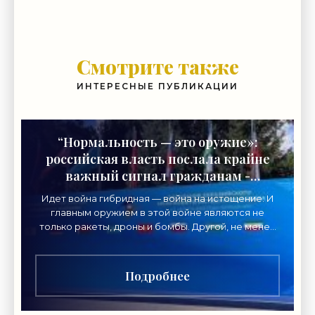
Смотрите также
ИНТЕРЕСНЫЕ ПУБЛИКАЦИИ
“Нормальность — это оружие»:
российская власть послала крайне
важный сигнал гражданам -
«Недвижимость»
Идет война гибридная — война на истощение. И
главным оружием в этой войне являются не
только ракеты, дроны и бомбы. Другой, не менее
важный вид главного оружия в нынешнем
конфликте нацелен
Подробнее