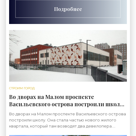
Подробнее
СТРОИМ ГОРОД
Во дворах на Малом проспекте
Васильевского острова построили школу -
«Свежие новости строительства»
Во дворах на Малом проспекте Васильевского острова
построили школу. Она стала частью нового жилого
квартала, который там возводят два девелопера.
Прежде здесь, на 12 гектарах между Шкиперским