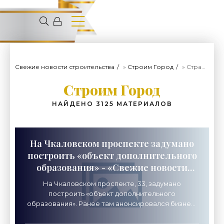
Свежие новости строительства
»
Строим Город
» Страница 8
Строим Город
НАЙДЕНО 3125 МАТЕРИАЛОВ
На Чкаловском проспекте задумано
построить «объект дополнительного
образования» - «Свежие новости
строительства»
На Чкаловском проспекте, 33, задумано
построить «объект дополнительного
образования». Ранее там анонсировался бизнес-
центр. Участок площадью 0,3 гектара выходит не
только на Чкаловский