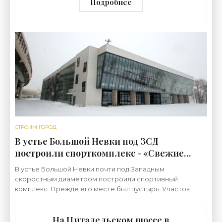
Подробнее
СТРОИМ ГОРОД
В устье Большой Невки под ЗСД
построили спорткомплекс - «Свежие
новости строительства»
В устье Большой Невки почти под Западным
скоростным диаметром построили спортивный
комплекс. Прежде его месте был пустырь. Участок
площадью 1,1 гектара расположен вдоль восточной
стороны эстакады
На Цитадельском шоссе в