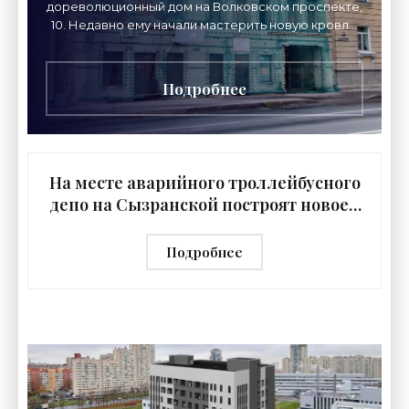
дореволюционный дом на Волковском проспекте,
10. Недавно ему начали мастерить новую кровлю
вместо утраченной, через которую росли
деревья.
Подробнее
На месте аварийного троллейбусного
депо на Сызранской построят новое -
«Свежие новости строительства»
Подробнее