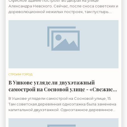
Офисное здание построят во дворах на улице
Александра Невского. Сейчас, после сноса советских и
дореволюционной нежилых построек, там пустырь.
Земельный участок площадью 0,2 гектара расположен
во
СТРОИМ ГОРОД
В Ушкове углядели двухэтажный
самострой на Сосновой улице - «Свежие
новости строительства»
В Ушкове углядели самострой на Сосновой улице, 15.
Там советская деревянная одноэтажка была заменена
капитальной двухэтажкой. Одноэтажное деревянное
здание было построено в 1959 году. В документах