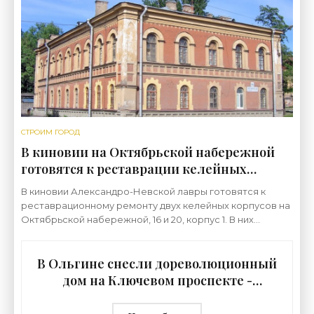
СТРОИМ ГОРОД
В киновии на Октябрьской набережной
готовятся к реставрации келейных
корпусов - «Свежие новости
В киновии Александро-Невской лавры готовятся к
строительства»
реставрационному ремонту двух келейных корпусов на
Октябрьской набережной, 16 и 20, корпус 1. В них
планируется обустроить паломнические гостиницы.
Два
В Ольгине снесли дореволюционный
дом на Ключевом проспекте -
«Свежие новости строительства»