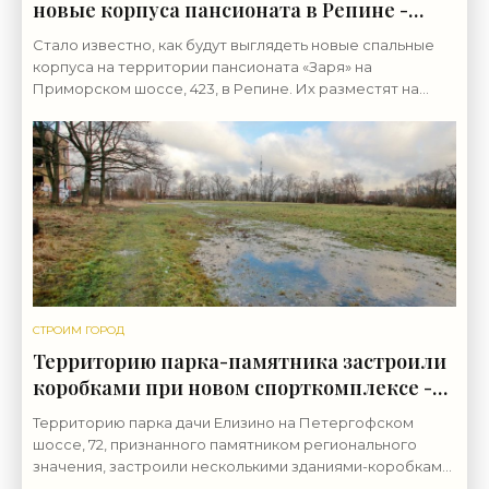
новые корпуса пансионата в Репине -
«Свежие новости строительства»
Стало известно, как будут выглядеть новые спальные
корпуса на территории пансионата «Заря» на
Приморском шоссе, 423, в Репине. Их разместят на
месте советских, исчезнувших «вследствие
СТРОИМ ГОРОД
Территорию парка-памятника застроили
коробками при новом спорткомплексе -
«Свежие новости строительства»
Территорию парка дачи Елизино на Петергофском
шоссе, 72, признанного памятником регионального
значения, застроили несколькими зданиями-коробками.
Так прошла реконструкция спортивного комплекса