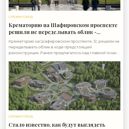
СТРОИМ ГОРОД
Крематорию на Шафировском проспекте
решили не переделывать облик -
«Свежие новости строительства»
Крематорию на Шафировском проспекте, 12, решили не
переделывать облик в ходе предстоящей
реконструкции. Ранее предлагалось над главной осью
добавить арку. Комплекс крематория был построен в
1973
СТРОИМ ГОРОД
Стало известно, как будут выглядеть