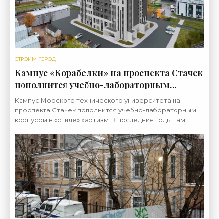
СТРОИМ ГОРОД
Кампус «Корабелки» на проспекта Стачек
пополнится учебно-лабораторным
корпусом - «Свежие новости
Кампус Морского технического университета на
строительства»
проспекта Стачек пополнится учебно-лабораторным
корпусом в «стиле» хаотизм. В последние годы там
ведется активная стройка зданий для нужд вуза.
Комплекс