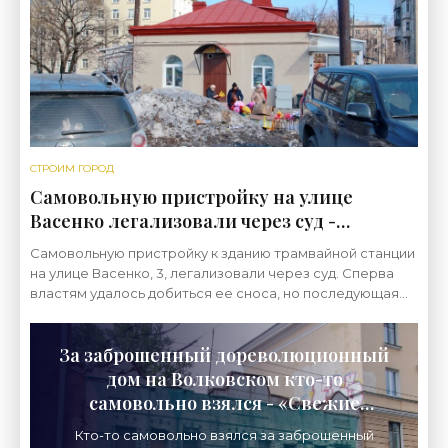
СТРОИМ ГОРОД
Самовольную пристройку на улице
Васенко легализовали через суд -
«Свежие новости строительства»
Самовольную пристройку к зданию трамвайной станции
на улице Васенко, 3, легализовали через суд. Сперва
властям удалось добиться ее сноса, но последующая
инстанция оказалась более благосклонна и
За заброшенный дореволюционный
дом на Волковском кто-то
самовольно взялся - «Свежие
новости строительства»
Кто-то самовольно взялся за заброшенный