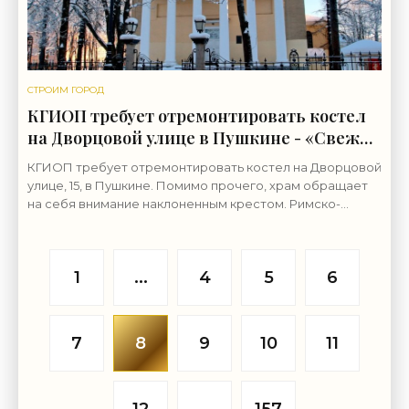
СТРОИМ ГОРОД
КГИОП требует отремонтировать костел
на Дворцовой улице в Пушкине - «Свежие
новости строительства»
КГИОП требует отремонтировать костел на Дворцовой
улице, 15, в Пушкине. Помимо прочего, храм обращает
на себя внимание наклоненным крестом. Римско-
католический храм Иоанна Крестителя был построен в
1
...
4
5
6
7
8
9
10
11