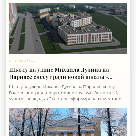
СТРОИМ ГОРОД
Школу на улице Михаила Дудина на
Парнасе снесут ради новой школы -
«Свежие новости строительства»
Школу на улице Михаила Дудина на Парнасе снесут.
Взамен построят новую, более крупную. Земельный
участок площадью 3 гектара сформирован в местности
Торфяное и выходит к улице Михаила Дудина. В его