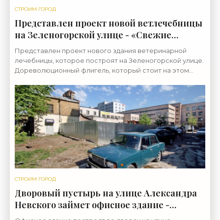
СТРОИМ ГОРОД
Представлен проект новой ветлечебницы
на Зеленогорской улице - «Свежие
новости строительства»
Представлен проект нового здания ветеринарной
лечебницы, которое построят на Зеленогорской улице.
Дореволюционный флигель, который стоит на этом
участке, сохранят. Земельный участок площадью 0,2
СТРОИМ ГОРОД
Дворовый пустырь на улице Александра
Невского займет офисное здание -
«Свежие новости строительства»