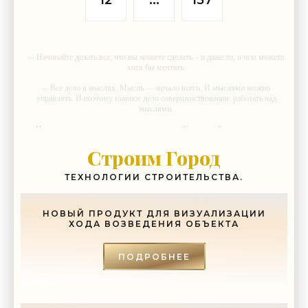
12
...
157
-- Начинайте делать все, что вы можете сделать – и даже то, о чем можете
хотя бы мечтать.
-- Все дело в мыслях. Мысль — начало всего. И мыслями можно
управлять. И поэтому главное дело совершенствования: работать над
мыслями.
-- Идите уверенно по направлению к мечте. Живите той жизнью, которую
вы сами себе придумали.
Строим Город
-- Самое большое богатство — это ум. Самая большая нищета —
глупость. Из всех страхов самый пугающий — самолюбование.
ТЕХНОЛОГИИ СТРОИТЕЛЬСТВА.
-- Лучшее, что можно сделать с хорошим советом, это пропустить его
мимо ушей. Он никогда не бывает полезен никому, кроме того, кто его
дал.
НОВЫЙ ПРОДУКТ ДЛЯ ВИЗУАЛИЗАЦИИ
ХОДА ВОЗВЕДЕНИЯ ОБЪЕКТА
-- Люблю давать советы и очень не люблю, когда их дают мне.
ПОДРОБНЕЕ