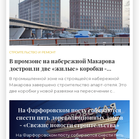
СТРОИТЕЛЬСТВО И РЕМОНТ
В промзоне на набережной Макарова
достроили две «жилые» коробки -
«Свежие новости строительства»
В промышленной зоне на строящейся набережной
Макарова завершено строительство апарт-отеля. Это
две коробки у новой развязки на пересечении с
проспектом КИМа. Строительство апарт-отеля на
На Фарфоровском посту собираются
снести пять дореволюционных домов
- «Свежие новости строительства»
На Фарфоровском посту собираются снести пять