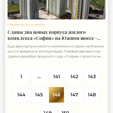
СТРОИТЕЛЬСТВО И РЕМОНТ
Сданы два новых корпуса жилого
комплекса «София» на Южном шоссе -
«Свежие новости строительства»
Еще два корпуса жилого комплекса «София» на Южном
шоссе введены в эксплуатацию. Первые две высотки
сдали в декабре прошлого года. «София» строится на
месте завода «Стройфарфор», который занимался
1
...
141
142
143
144
145
146
147
148