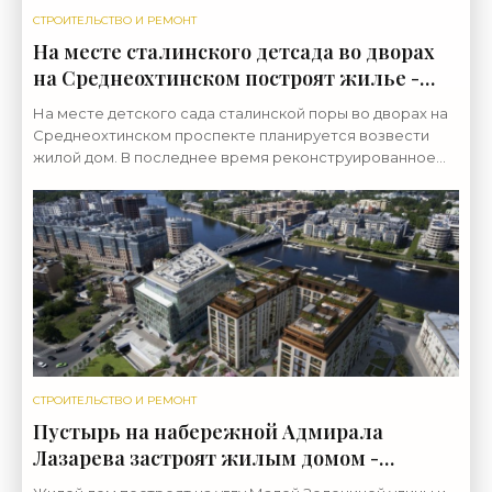
СТРОИТЕЛЬСТВО И РЕМОНТ
На месте сталинского детсада во дворах
на Среднеохтинском построят жилье -
«Свежие новости строительства»
На месте детского сада сталинской поры во дворах на
Среднеохтинском проспекте планируется возвести
жилой дом. В последнее время реконструированное
здание использовалось под офисы. Двухэтажный
СТРОИТЕЛЬСТВО И РЕМОНТ
Пустырь на набережной Адмирала
Лазарева застроят жилым домом -
«Свежие новости строительства»