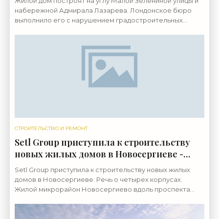
Жилой дом построят на углу Малой Зелениной улицы и
набережной Адмирала Лазарева. Лондонское бюро
выполнило его с нарушением градостроительных
традиций — без соблюдения линии застройки этих
дорог.
СТРОИТЕЛЬСТВО И РЕМОНТ
Setl Group приступила к строительству
новых жилых домов в Новосергиеве -
«Свежие новости строительства»
Setl Group приступила к строительству новых жилых
домов в Новосергиеве. Речь о четырех корпусах.
Жилой микрорайон Новосергиево вдоль проспекта
Ветеранов возводит Setl Group в лице ООО «Сэтл
инвест».