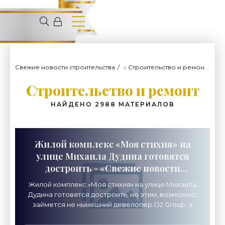
Свежие новости строительства
»
Строительство и ремонт
» С
Строительство и ремонт
НАЙДЕНО 2988 МАТЕРИАЛОВ
Жилой комплекс «Моя стихия» на
улице Михаила Дудина готовятся
достроить - «Свежие новости
строительства»
Жилой комплекс «Моя стихия» на улице Михаила
Дудина готовятся достроить, но этим, возможно,
займется не нынешний девелопер O2 Group, а
группа «Ярд». Суд повелел поменять участников