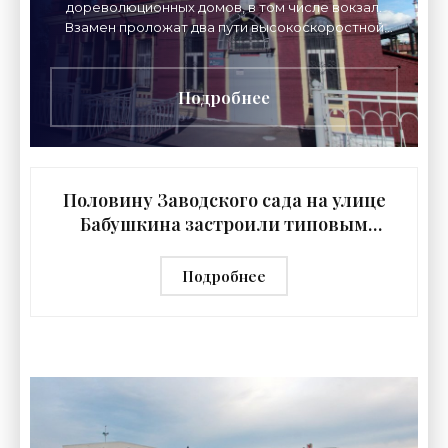
дореволюционных домов, в том числе вокзал.
Взамен проложат два пути высокоскоростной
железнодорожной магистрали на Москву и
реконструируют
Подробнее
Половину Заводского сада на улице
Бабушкина застроили типовым
спорткомплексом - «Свежие новости
строительства»
Подробнее