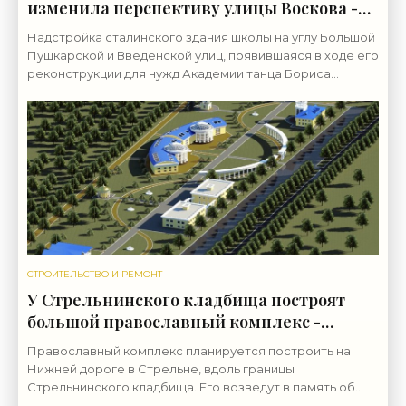
изменила перспективу улицы Воскова -
«Свежие новости строительства»
Надстройка сталинского здания школы на углу Большой
Пушкарской и Введенской улиц, появившаяся в ходе его
реконструкции для нужд Академии танца Бориса
Эйфмана, стала заметна в перспективе улицы
СТРОИТЕЛЬСТВО И РЕМОНТ
У Стрельнинского кладбища построят
большой православный комплекс -
«Свежие новости строительства»
Православный комплекс планируется построить на
Нижней дороге в Стрельне, вдоль границы
Стрельнинского кладбища. Его возведут в память об
утраченной церкви. Исторически прямо на кладбище