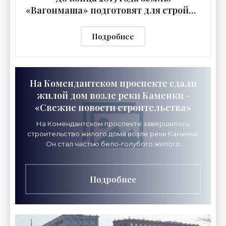
«Вагонмаша» подготовят для стройки
жилья - «Свежие новости
строительства»
Подробнее
На Комендантском проспекте сдали
жилой дом возле реки Каменки -
«Свежие новости строительства»
На Комендантском проспекте завершилось
строительство жилого дома возле реки Каменки.
Он стал частью бело-голубого жилого
микрорайона, который там возводит Setl Group.
Микрорайон под
Подробнее