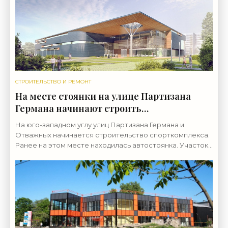
СТРОИТЕЛЬСТВО И РЕМОНТ
На месте стоянки на улице Партизана
Германа начинают строить
спорткомплекс - «Свежие новости
На юго-западном углу улиц Партизана Германа и
строительства»
Отважных начинается строительство спорткомплекса.
Ранее на этом месте находилась автостоянка. Участок
был передан Смольным в конце 2013 года ООО