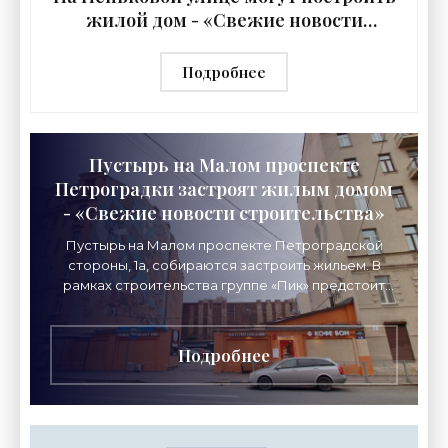
жилой дом - «Свежие новости
строительства»
Подробнее
Пустырь на Малом проспекте
Петроградки застроят жилым домом
- «Свежие новости строительства»
Пустырь на Малом проспекте Петроградской
стороны, 1а, собираются застроить жильем. В
рамках строительства группе «Пик» предстоит
закрыть новым объектом незаконное граффити
на соседнем
Подробнее