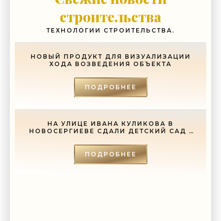
глупость. Из всех страхов самый пугающий — самолюбование.
строительства
-- Лучшее, что можно сделать с хорошим советом, это пропустить его
мимо ушей. Он никогда не бывает полезен никому, кроме того, кто его
ТЕХНОЛОГИИ СТРОИТЕЛЬСТВА.
дал.
-- Люблю давать советы и очень не люблю, когда их дают мне.
НОВЫЙ ПРОДУКТ ДЛЯ ВИЗУАЛИЗАЦИИ
ХОДА ВОЗВЕДЕНИЯ ОБЪЕКТА
ПОДРОБНЕЕ
НА УЛИЦЕ ИВАНА КУЛИКОВА В
НОВОСЕРГИЕВЕ СДАЛИ ДЕТСКИЙ САД -
«СВЕЖИЕ НОВОСТИ СТРОИТЕЛЬСТВА»
ПОДРОБНЕЕ