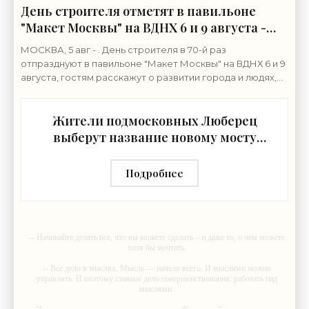
День строителя отметят в павильоне
"Макет Москвы" на ВДНХ 6 и 9 августа -
«Строительство»
МОСКВА, 5 авг - . День строителя в 70-й раз
отпразднуют в павильоне "Макет Москвы" на ВДНХ 6 и 9
августа, гостям расскажут о развитии города и людях,
формирующих его архитектурный облик,
Жители подмосковных Люберец
выберут название новому мосту
через реку Македонку -
«Строительство»
Подробнее
-- Начинайте делать все, что вы можете сделать – и даже то, о чем можете
хотя бы мечтать.
-- Все дело в мыслях. Мысль — начало всего. И мыслями можно
управлять. И поэтому главное дело совершенствования: работать над
мыслями.