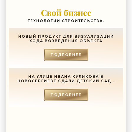
-- Идите уверенно по направлению к мечте. Живите той жизнью, которую
вы сами себе придумали.
Свой бизнес
-- Самое большое богатство — это ум. Самая большая нищета —
глупость. Из всех страхов самый пугающий — самолюбование.
ТЕХНОЛОГИИ СТРОИТЕЛЬСТВА.
-- Лучшее, что можно сделать с хорошим советом, это пропустить его
мимо ушей. Он никогда не бывает полезен никому, кроме того, кто его
дал.
НОВЫЙ ПРОДУКТ ДЛЯ ВИЗУАЛИЗАЦИИ
ХОДА ВОЗВЕДЕНИЯ ОБЪЕКТА
-- Люблю давать советы и очень не люблю, когда их дают мне.
ПОДРОБНЕЕ
НА УЛИЦЕ ИВАНА КУЛИКОВА В
НОВОСЕРГИЕВЕ СДАЛИ ДЕТСКИЙ САД -
«СВЕЖИЕ НОВОСТИ СТРОИТЕЛЬСТВА»
ПОДРОБНЕЕ