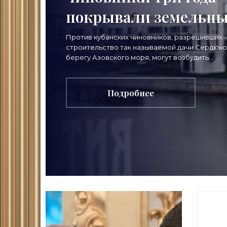
покрывали земельн
аферы Минобороны -
Против кубанских чиновников, разрешивших
строительство так называемой дачи Сердюко
«Недвижимость»
берегу Азовского моря, могут возбудить
уголовные дела. Как выяснили «Известия», СК
Генпрокуратура
Подробнее