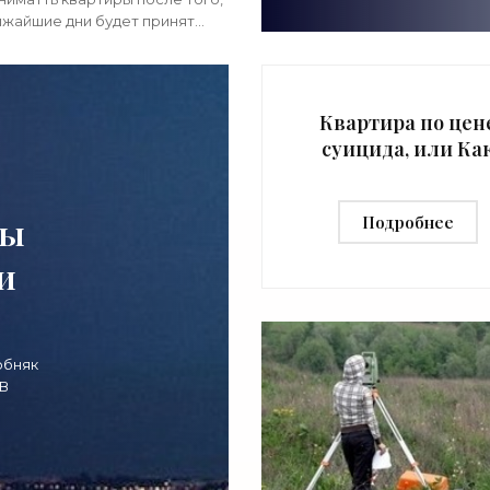
ижайшие дни будет принят
 выселение граждан из
, принадлежащих им на правах
ности, в случае если
Квартира по цен
суицида, или Ка
обманывают на
рынке жилья -
мы
Подробнее
«Недвижимость
и
обняк
 В
тыс.