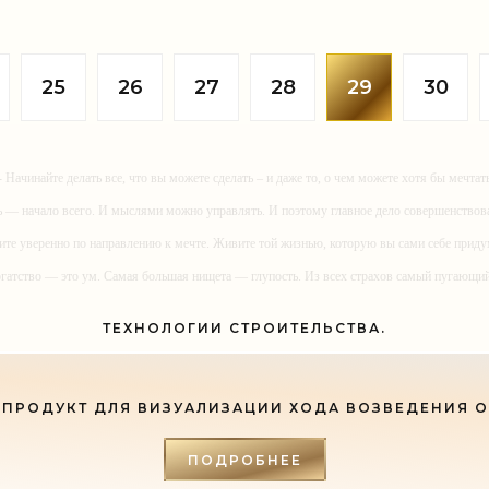
ость за рубежом. В среду, 19
закона № 59728-6 «О внесени
, «Новая газета»
изменений в Жилищный кодек
овала документы,
Российской Федерации и отд
льствующие о том,
законодательные
25
26
27
28
29
30
- Начинайте делать все, что вы можете сделать – и даже то, о чем можете хотя бы мечтать
ь — начало всего. И мыслями можно управлять. И поэтому главное дело совершенствов
ите уверенно по направлению к мечте. Живите той жизнью, которую вы сами себе приду
огатство — это ум. Самая большая нищета — глупость. Из всех страхов самый пугающ
ь с хорошим советом, это пропустить его мимо ушей. Он никогда не бывает полезен ником
ТЕХНОЛОГИИ СТРОИТЕЛЬСТВА.
-- Люблю давать советы и очень не люблю, когда их дают мне.
ПРОДУКТ ДЛЯ ВИЗУАЛИЗАЦИИ ХОДА ВОЗВЕДЕНИЯ 
ПОДРОБНЕЕ