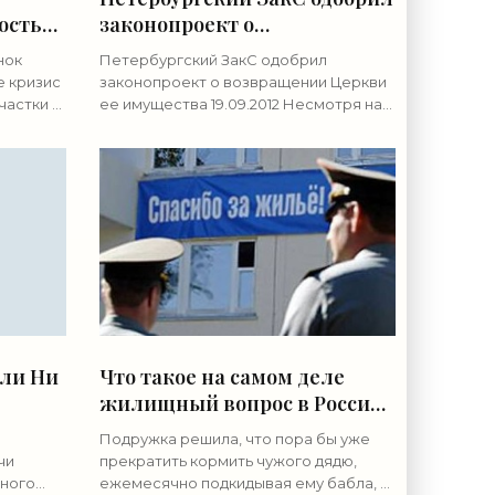
ость
законопроект о
 -
возвращении Церкви ее
нок
Петербургский ЗакС одобрил
имущества -
е кризис
законопроект о возвращении Церкви
«Недвижимость»
частки и
ее имущества 19.09.2012 Несмотря на
разногласия, депутаты приняли
и в
проект закона в первом чтении …
Несмотря на разногласия по поводу
или Ни
Что такое на самом деле
жилищный вопрос в России
- «Недвижимость»
Подружка решила, что пора бы уже
чи
прекратить кормить чужого дядю,
ьного
ежемесячно подкидывая ему бабла, и