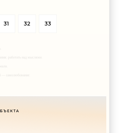
и
сменить элитное съемное жилье на
с
что-то более скромное, а разницу
ельные
откладывать на покупку
31
32
33
.
ания: работать над мыслями.
мали.
ий — самолюбование.
у, кроме того, кто его дал.
ОБЪЕКТА