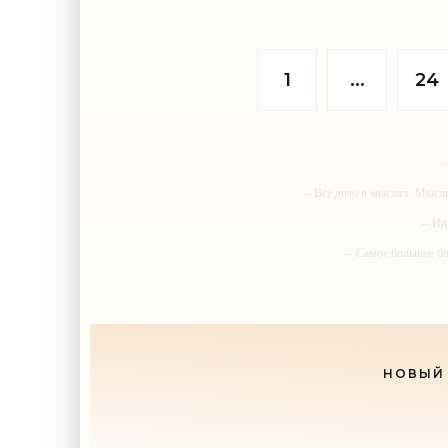
почему-то не соотнесла ее с другой
недвижим
своей заметкой, опубликованной
сентября
двенадцать лет назад
опублик
свидете
1
...
24
-
-- Все дело в мыслях. Мысл
-- Ид
-- Самое большое б
-- Лучшее, что можно сделат
НОВЫЙ 