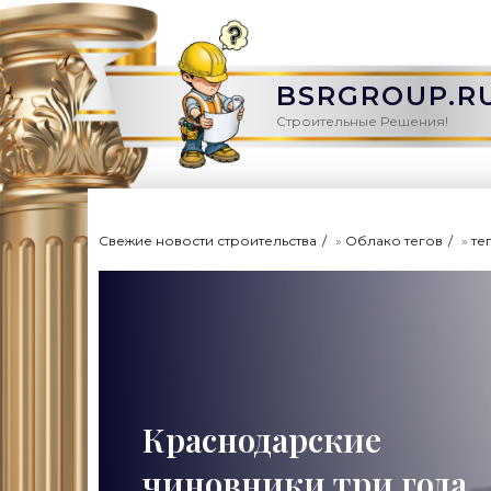
BSRGROUP.R
Строительные Решения!
Свежие новости строительства
»
Облако тегов
»
те
Краснодарские
чиновники три года