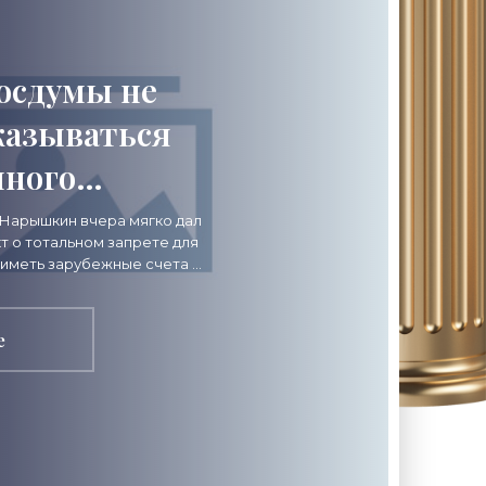
осдумы не
казываться
чного
-
 Нарышкин вчера мягко дал
т о тотальном запрете для
ость»
 иметь зарубежные счета и
 быть принят в нынешнем
е