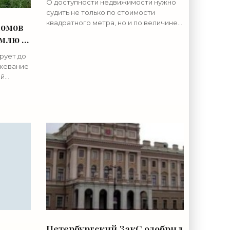
О доступности недвижимости нужно
судить не только по стоимости
квадратного метра, но и по величине
домов
зарплаты В экономике все познается
емлю -
в сравнении. Взять тот же курс рубля.
Его реально можно оценить
рует до
ежевание
ей
 этой
Петербургский ЗакС одобрил