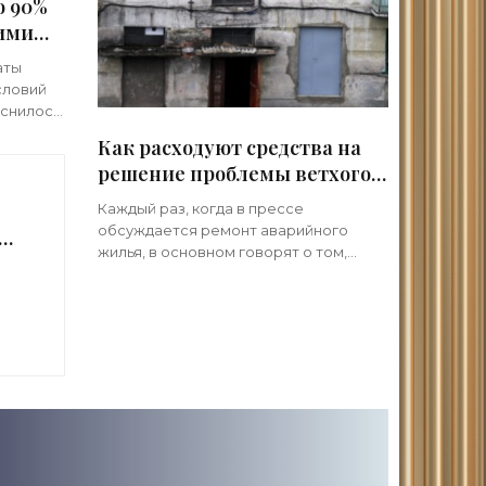
о 90%
ими
и -
аты
словий
снилось,
ьны
Как расходуют средства на
. О
решение проблемы ветхого
жилья - «Недвижимость»
Каждый раз, когда в прессе
обсуждается ремонт аварийного
а
жилья, в основном говорят о том,
какие средства будут выделены на
ремонт. Например, как уже рассказал
»
«Общественный контроль», в
ближайшее