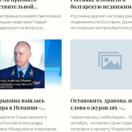
ствительной
болгарскую недвижим
тизацию квартиры? -
пять миллиардов евро
и признать недействительной
Россияне держат на плаву ры
ижимость»
«Недвижимость»
зацию квартиры? Задай
недвижимости Болгарии. Даж
адвокату! На вопросы
не помешал им приобретать у
т адвокат Светлана Жмурко. В
дома на территории бывшего
натной квартире прописаны
соцлагеря. Однако инвестици
па и моя сестра. Я выписалась
болгарскую недвижимость -
неразумный
трыкина нашлась
Остановить дракона, 
ра в Испании -
слова о журавлях -
ижимость»
«Недвижимость»
одителя Следственного
Через месяц с небольшим, - 15
а России Александра
октября, - истекает срок пода
ина обнаружена очередная
поправок к проекту Федерал