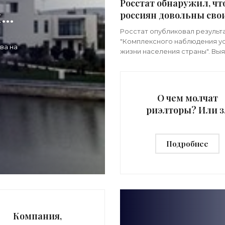
Росстат обнаружил, чт
ые
россиян довольны сво
жилищными условиям
Росстат опубликовал результ
«Недвижимость»
"Комплексного наблюдения у
ва на
жизни населения страны". Выя
что почти 90% россиян довол
Р,
своими жилищными условиями
большом стеснении заявили
О чем молчат
риэлторы? Или з
что мы платим
деньги -
Подробнее
«Недвижимость
Компания,