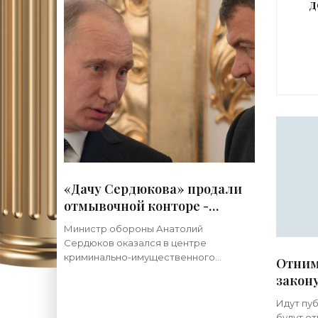
д
м
1
«Дачу Сердюкова» продали
отмывочной конторе -
«Недвижимость»
Министр обороны Анатолий
Сердюков оказался в центре
криминально-имущественного
Отним
скандала. 25 октября следователи СКР
закон
нагрянули с обыском к его бывшей
сотруднице, 33-летней Евгении
Идут пуб
Васильевой,
будут от