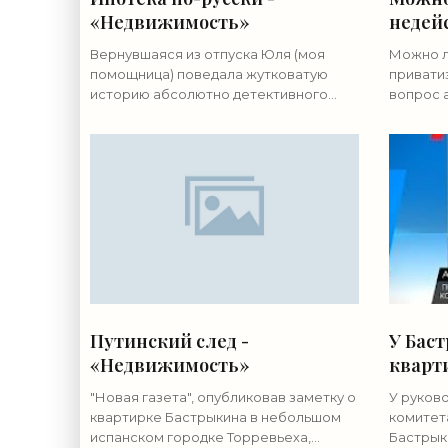
«Недвижимость»
недей
прива
Вернувшаяся из отпуска Юля (моя
Можно л
«Недв
помощница) поведала жутковатую
привати
историю абсолютно детективного
вопрос 
свойства. Итак, Юлька решила стать
отвечае
взрослой и употребить на это
двухком
заслуженный отпуск. Не надо
мама, па
похабных
Путинский след -
У Бас
«Недвижимость»
кварти
«Недв
"Новая газета", опубликовав заметку о
У руков
квартирке Бастрыкина в небольшом
комитет
испанском городке Торревьеха,
Бастрык