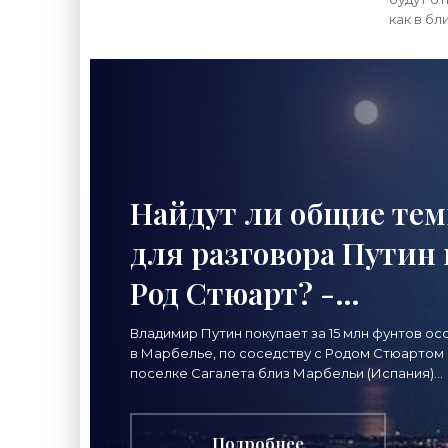
как в бл
закон о
квартир
собствен
Найдут ли общие те
для разговора Путин 
Род Стюарт? -
«Недвижимость»
Владимир Путин покупает за 15 млн фунтов ос
в Марбелье, по соседству с Родом Стюартом
поселке Сагалета близ Марбельи (Испания)
строится по заказу Путина вилла площадью 4 
Подробнее