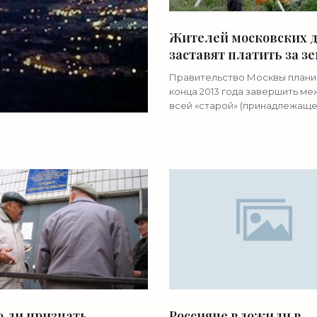
Жителей московских 
заставят платить за з
«Недвижимость»
Правительство Москвы плани
конца 2013 года завершить м
всей «старой» (принадлежащ
городу до расширения 1 июля)
столичной территории. После
процедуры жителям домов на
 ли признать
Россияне вложили в