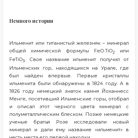
Немного истории
Ильменит или титанистый железняк – минерал
общей химической формулы FeO·TiO
или
2
FeTiO
. Свое название ильменит получил от
3
Ильменских гор, находящихся на Урале, где
был найден впервые. Первые кристаллы
ильменита были обнаружены в 1824 году. А в
1826 году немецкий знаток камня Йоханнесс
Менге, посетивший Ильменские горы, отобрал
и описал этот черного цвета минерал с
полуметаллическим блеском. Позже немецкие
ученые братья Розе исследовали новый
минерал и дали ему название «ильменит» в
честь места его первой находки.