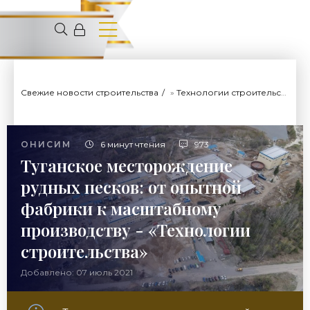
Свежие новости строительства
»
Технологии строительства
»
ОНИСИМ
6 минут чтения
973
Туганское месторождение
рудных песков: от опытной
фабрики к масштабному
производству - «Технологии
строительства»
Добавлено: 07 июль 2021