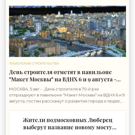
премьер РФ Марат Хуснуллин.«"Механизм КРТ является
ТЕХНОЛОГИИ СТРОИТЕЛЬСТВА
День строителя отметят в павильоне
"Макет Москвы" на ВДНХ 6 и 9 августа -
«Строительство»
МОСКВА, 5 авг - . День строителя в 70-й раз
отпразднуют в павильоне "Макет Москвы" на ВДНХ 6 и 9
августа, гостям расскажут о развитии города и людях,
формирующих его архитектурный облик,
Жители подмосковных Люберец
выберут название новому мосту
через реку Македонку -