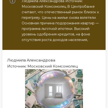
Людмила Александрова Источник:
Московский Комсомолец В Центробанке
считают, что отечественный рынок близок к
перегреву. Цены на жилье снова взлетели.
Основная причина подорожания квартир —
программа льготной ипотеки. Высокий
уровень одобрения кредитов, на фоне
отсутствия роста доходов населения,
Людмила Александрова
Источник: Московский Комсомолец