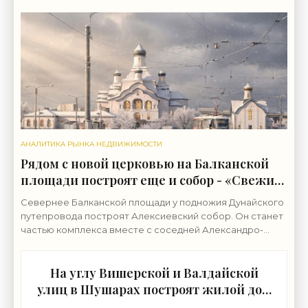
возводит группа «ЛСР». Бывшие сельхозземли совхоза
«Ручьи»
АНАЛИТИКА РЫНКА НЕДВИЖИМОСТИ
Рядом с новой церковью на Балканской
площади построят еще и собор - «Свежие
новости строительства»
Севернее Балканской площади у подножия Дунайского
путепровода построят Алексиевский собор. Он станет
частью комплекса вместе с соседней Александро-
Невской церковью. Землю у северной границы
На углу Вишерской и Валдайской
улиц в Шушарах построят жилой дом
- «Свежие новости строительства»