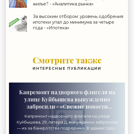
жилье? - «Аналитика рынка»
За высоким отбором: уровень одобрения
ипотеки упал до минимума за четыре
года - «Ипотека»
Смотрите также
ИНТЕРЕСНЫЕ ПУБЛИКАЦИИ
Капремонт надворного флигеля на
улице Куйбышева вынужденно
забросили - «Свежие новости
строительства»
Капремонт надворного флигеля на улице
Куйбышева, 29, литера Д, вынужденно забросили
— из-за банкротства подрядчика. В здании город
хочет разместить академию креативных