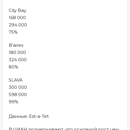
City Bay
168 000
294 000
75%
B'aires
180 000
324 000
80%
SLAVA
300 000
598 000
99%
Данные: Est-a-Tet
В ЦИАН подчеркивают, что основной рост цен