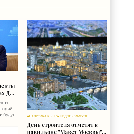
оекты
ах ДНР
екты
иторий
и будут
АНАЛИТИКА РЫНКА НЕДВИЖИМОСТИ
 сообщил
День строителя отметят в
павильоне "Макет Москвы"
ляется