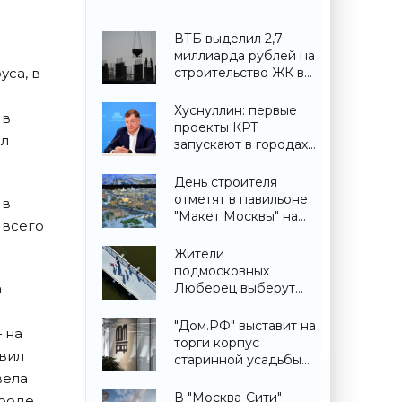
ВТБ выделил 2,7
миллиарда рублей на
уса, в
строительство ЖК в
Симферополе -
«Строительство»
Хуснуллин: первые
 в
проекты КРТ
ыл
запускают в городах
ДНР -
«Строительство»
День строителя
отметят в павильоне
 в
"Макет Москвы" на
 всего
ВДНХ 6 и 9 августа -
«Строительство»
Жители
подмосковных
а
Люберец выберут
название новому
мосту через реку
"Дом.РФ" выставит на
 на
Македонку -
торги корпус
авил
«Строительство»
старинной усадьбы
Сенницы в
вела
Подмосковье -
В "Москва-Сити"
ороде