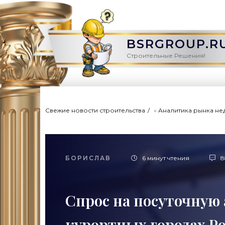
BSRGROUP.R
Строительные Решения!
Свежие новости строительства
»
Аналитика рынка не
БОРИСЛАВ
6 минут чтения
8
Спрос на посуточную
курортных городах Ро