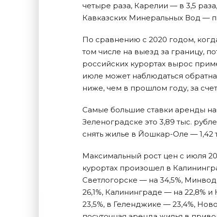
четыре раза, Карелии — в 3,5 раз
Кавказских Минеральных Вод — п
По сравнению с 2020 годом, когд
том числе на выезд за границу, п
российских курортах вырос пример
июле может наблюдаться обратная
ниже, чем в прошлом году, за сче
Самые большие ставки аренды наб
Зеленоградске это 3,89 тыс. рубле
снять жилье в Йошкар-Оле — 1,42 т
Максимальный рост цен с июля 201
курортах произошел в Калинингра
Светлогорске — на 34,5%, Минвода
26,1%, Калининграде — на 22,8% и
23,5%, в Геленджике — 23,4%, Но
посуточная аренда жилья в приво