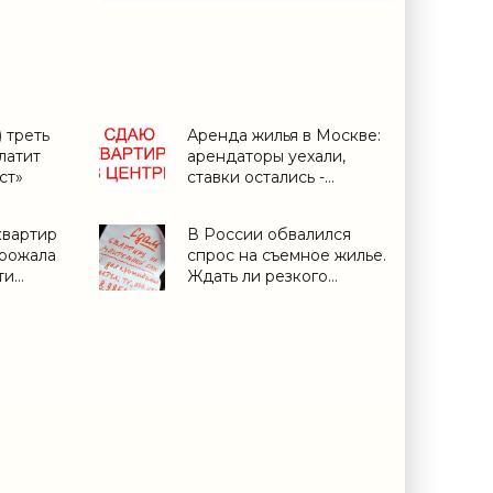
) треть
Аренда жилья в Москве:
латит
арендаторы уехали,
ст»
ставки остались -
«Аналитика рынка»
квартир
В России обвалился
орожала
спрос на съемное жилье.
ти
Ждать ли резкого
снижения цен? -
«Аналитика рынка»