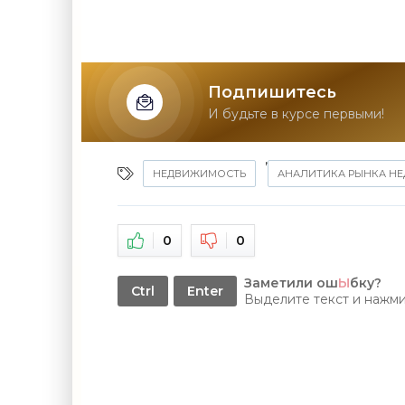
Подпишитесь
И будьте в курсе первыми!
,
НЕДВИЖИМОСТЬ
АНАЛИТИКА РЫНКА Н
0
0
Заметили ош
Ы
бку?
Ctrl
Enter
Выделите текст и нажм