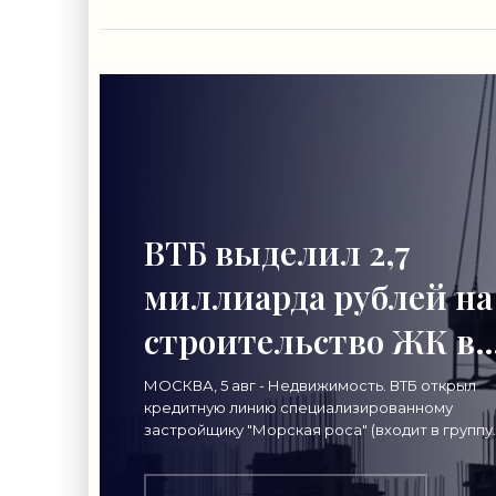
ВТБ выделил 2,7
миллиарда рублей на
строительство ЖК в
Симферополе -
МОСКВА, 5 авг - Недвижимость. ВТБ открыл
кредитную линию специализированному
«Строительство»
застройщику "Морская роса" (входит в группу
"Монолит") в 2,7 миллиарда рублей для