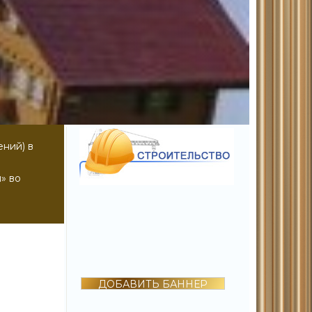
ений) в
» во
ДОБАВИТЬ БАННЕР