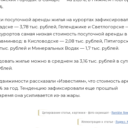
%.
и посуточной аренды жилья на курортах зафиксировал
радске — 3,78 тыс. рублей, Геленджике и Светлогорске 
 курортов самая низкая стоимость посуточной аренды в
Кавминвод: в Кисловодске — 2,08 тыс. рублей, Пятигорс
4 тыс. рублей и Минеральных Водах — 1,7 тыс. рублей.
овать жилье можно в среднем за 3,16 тыс. рублей в сутк
ублей.
движимости рассказали «Известиям», что стоимость а
% за год. Тенденцию зафиксировали еще прошлый
время она усиливается из-за жары.
Цитирование статьи, картинки - фото скриншот -
Rambler New
Иллюстрация к статье -
Яндекс. 