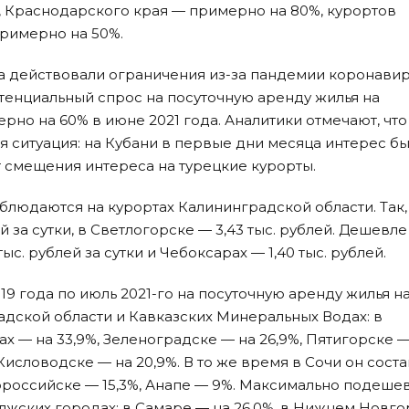
а, Краснодарского края — примерно на 80%, курортов
римерно на 50%.
а действовали ограничения из-за пандемии коронавир
отенциальный спрос на посуточную аренду жилья на
но на 60% в июне 2021 года. Аналитики отмечают, что
 ситуация: на Кубани в первые дни месяца интерес б
т смещения интереса на турецкие курорты.
людаются на курортах Калининградской области. Так,
й за сутки, в Светлогорске — 3,43 тыс. рублей. Дешевле
ыс. рублей за сутки и Чебоксарах — 1,40 тыс. рублей.
9 года по июль 2021-го на посуточную аренду жилья н
дской области и Кавказских Минеральных Водах: в
х — на 33,9%, Зеленоградске — на 26,9%, Пятигорске —
 Кисловодске — на 20,9%. В то же время в Сочи он сост
вороссийске — 15,3%, Анапе — 9%. Максимально подеше
лжских городах: в Самаре — на 26,0%, в Нижнем Новг