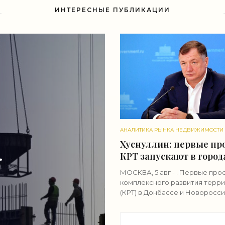
ИНТЕРЕСНЫЕ ПУБЛИКАЦИИ
АНАЛИТИКА РЫНКА НЕДВИЖИМОСТИ
Хуснуллин: первые пр
КРТ запускают в город
- «Строительство»
МОСКВА, 5 авг - . Первые про
комплексного развития терр
(КРТ) в Донбассе и Новоросси
реализованы в городах ДНР,
вице-премьер РФ Марат
Хуснуллин.«"Механизм КРТ яв