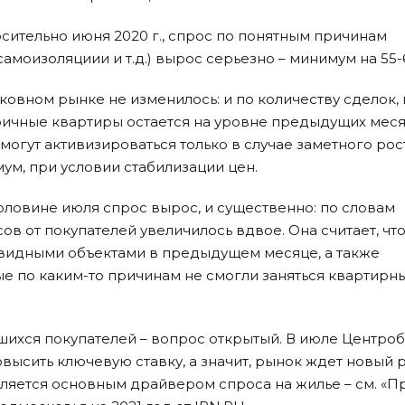
осительно июня 2020 г., спрос по понятным причинам
амоизоляциии и т.д.) вырос серьезно – минимум на 55-
овном рынке не изменилось: и по количеству сделок, 
ричные квартиры остается на уровне предыдущих меся
могут активизироваться только в случае заметного рос
ум, при условии стабилизации цен.
оловине июля спрос вырос, и существенно: по словам
ов от покупателей увеличилось вдвое. Она считает, что
видными объектами в предыдущем месяце, а также
е по каким-то причинам не смогли заняться квартирн
вшихся покупателей – вопрос открытый. В июле Центро
высить ключевую ставку, а значит, рынок ждет новый 
ляется основным драйвером спроса на жилье – см. «П