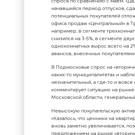
спроса по сравнению с маем. «Да,
начавшийся период отпусков, сда
потенциальных покупателей отлож
офиса продаж «Центральный» в Тро
например, в сегменте трехкомна
снизился на 3-5%, в сегменте дву
однокомнатных вырос всего на 2%
авансов, внесенных покупателями
В Подмосковье спрос на «вторичку
каких-то муниципалитетах и наблю
незначительный, а где-то и вовсе 
комментирует ситуацию на рынке 
Московской области, генеральны
Невысокую покупательскую актив
«Казалось, что ценники на кварти
вновь заметно увеличивается, по
предложением на рынке «вторички