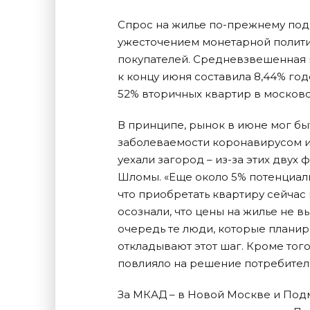
Спрос на жилье по-прежнему подд
ужесточением монетарной политик
покупателей. Средневзвешенная и
к концу июня составила 8,44% год
52% вторичных квартир в москов
В принципе, рынок в июне мог бы
заболеваемости коронавирусом и 
уехали загород – из-за этих двух
Шломы. «Еще около 5% потенциаль
что приобретать квартиру сейча
осознали, что цены на жилье не в
очередь те люди, которые планир
откладывают этот шаг. Кроме тог
повлияло на решение потребителе
За МКАД – в Новой Москве и Под