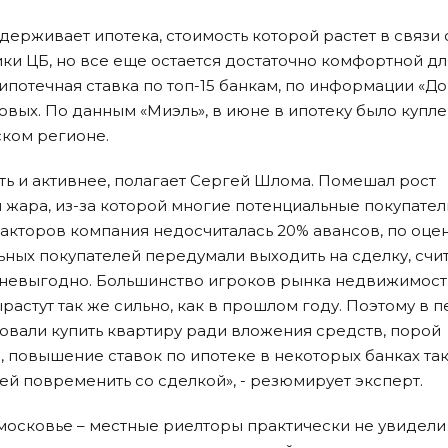
ерживает ипотека, стоимость которой растет в связи 
и ЦБ, но все еще остается достаточно комфортной дл
потечная ставка по топ-15 банкам, по информации «До
овых. По данным «Миэль», в июне в ипотеку было купл
ском регионе.
ть и активнее, полагает Сергей Шлома. Помешал рост
жара, из-за которой многие потенциальные покупател
 факторов компания недосчиталась 20% авансов, по оце
ных покупателей передумали выходить на сделку, счит
с невыгодно. Большинство игроков рынка недвижимост
ырастут так же сильно, как в прошлом году. Поэтому в 
овали купить квартиру ради вложения средств, порой
о, повышение ставок по ипотеке в некоторых банках та
й повременить со сделкой», - резюмирует эксперт.
московье – местные риелторы практически не увидели