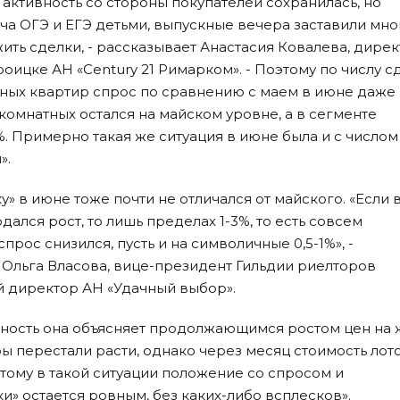
 активность со стороны покупателей сохранилась, но
ча ОГЭ и ЕГЭ детьми, выпускные вечера заставили мно
ить сделки, - рассказывает Анастасия Ковалева, дире
ицке АН «Century 21 Римарком». - Поэтому по числу с
тных квартир спрос по сравнению с маем в июне даже
хкомнатных остался на майском уровне, а в сегменте
. Примерно такая же ситуация в июне была и с числом
».
» в июне тоже почти не отличался от майского. «Если 
дался рост, то лишь пределах 1-3%, то есть совсем
спрос снизился, пусть и на символичные 0,5-1%», -
Ольга Власова, вице-президент Гильдии риелторов
й директор АН «Удачный выбор».
ность она объясняет продолжающимся ростом цен на 
ры перестали расти, однако через месяц стоимость лот
этому в такой ситуации положение со спросом и
» остается ровным, без каких-либо всплесков».