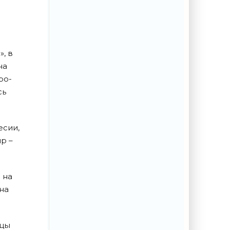
, в
на
ро-
сь
есии,
р –
 на
на
вцы