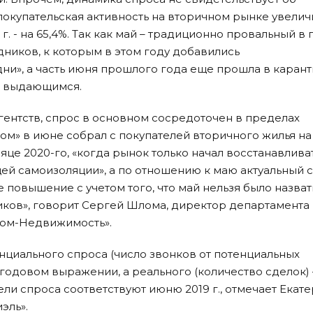
окупательская активность на вторичном рынке увелич
 г. - на 65,4%. Так как май – традиционно провальный в 
дников, к которым в этом году добавились
и», а часть июня прошлого года еще прошла в карант
ть выдающимся.
агентств, спрос в основном сосредоточен в пределах
ом» в июне собрал с покупателей вторичного жилья на
яце 2020-го, «когда рынок только начал восстанавлива
ей самоизоляции», а по отношению к маю актуальный 
е повышение с учетом того, что май нельзя было назват
иков», говорит Сергей Шлома, директор департамента
ком-Недвижимость».
нциального спроса (число звонков от потенциальных
 годовом выражении, а реального (количество сделок) 
тели спроса соответствуют июню 2019 г., отмечает Екат
эль».