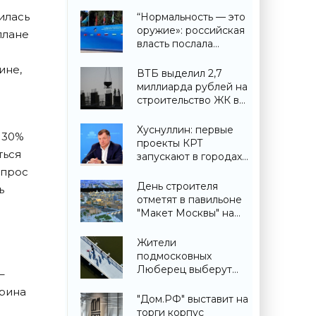
илась
“Нормальность — это
оружие»: российская
плане
власть послала
крайне важный
ине,
сигнал гражданам -
ВТБ выделил 2,7
«Недвижимость»
миллиарда рублей на
строительство ЖК в
Симферополе -
«Строительство»
Хуснуллин: первые
 30%
проекты КРТ
ться
запускают в городах
ДНР -
спрос
«Строительство»
День строителя
ь
отметят в павильоне
"Макет Москвы" на
ВДНХ 6 и 9 августа -
«Строительство»
Жители
подмосковных
Люберец выберут
–
название новому
ерина
мосту через реку
"Дом.РФ" выставит на
Македонку -
торги корпус