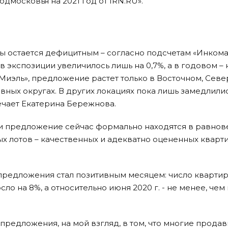
московья на 2021 год от IRN.RU».
 остается дефицитным – согласно подсчетам «Инкома»
 экспозиции увеличилось лишь на 0,7%, а в годовом – 
«Миэль», предложение растет только в Восточном, Севе
ных округах. В других локациях пока лишь замедлили
ечает Екатерина Бережнова.
и предложение сейчас формально находятся в равнов
х лотов – качественных и адекватно оцененных кварти
предложения стал позитивным месяцем: число квартир
о на 8%, а относительно июня 2020 г. - не менее, чем 
предложения, на мой взгляд, в том, что многие прода