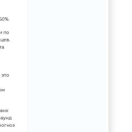
60%.
и по
цев.
та
 это
ым
банк
раунд
рогноз