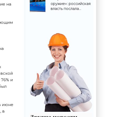
строительства»
оружие»: российская
ие на
власть послала
крайне важный
сигнал гражданам -
шающим
«Недвижимость»
на
о
овской
 76% и
 был
в июне
, в
Другие новости