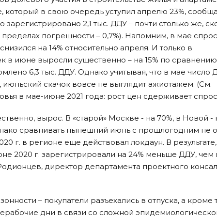
ае, который в свою очередь уступил апрелю 23%, сообща
 зарегистрировано 2,1 тыс. ДДУ – почти столько же, ск
пределах погрешности – 0,7%). Напомним, в мае спрос
изился на 14% относительно апреля. И только в
 в июне выросли существенно – на 15% по сравнению
млено 6,3 тыс. ДДУ. Однако учитывая, что в мае число 
, июньский скачок вовсе не выглядит ажиотажем. (См.
ья в мае-июне 2021 года: рост цен сдерживает спрос»
твенно, вырос. В «старой» Москве - на 70%, в Новой - н
Однако сравнивать нынешний июнь с прошлогодним не 
020 г. в регионе еще действовал локдаун. В результате,
юне 2020 г. зарегистрировали на 24% меньше ДДУ, чем 
Родионцев, директор департамента проектного конса
онности – покупатели разъехались в отпуска, а кроме т
ерабочие дни в связи со сложной эпидемиологическо