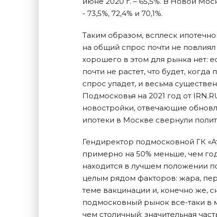
июне 2020 г. – 65,5%. В Новой Мос
- 73,5%, 72,4% и 70,1%.
Таким образом, всплеск ипотечно
на общий спрос почти не повлиял
хорошего в этом для рынка нет: 
почти не растет, что будет, когд
спрос упадет, и весьма существе
Подмосковья на 2021 год от IRN.R
новостройки, отвечающие обновл
ипотеки в Москве свернули полит
Гендиректор подмосковной ГК «Ат
примерно на 50% меньше, чем год
находится в лучшем положении п
целым рядом факторов: жара, пер
теме вакцинации и, конечно же, с
подмосковный рынок все-таки в 
чем столичный: значительная част