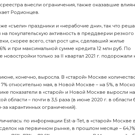
осреестра внесли ограничения, также оказавшие влиян
жает Родионцев.
оже «съели» праздники и «нерабочие дни», так что ре
 на покупательскую активность в преддверии резкого
ки, скорее всего, стал рост цен, сделавший жилье
6% и при максимальной сумме кредита 12 млн руб. По
 новостройки только за II квартал 2021 г. подорожали 
 июне, конечно, выросла. В «старой» Москве количеств
 7% относительно мая, в Новой Москве – на 5%, в Моск
мике показатели в «старой» и Новой Москве выросли на
й области – почти в 3,5 раза (в июне 2020 г. в области
-за карантинных ограничений).
ичилась: по информации Est-a-Tet, в «старой» Москве 
% сделок на первичном рынке, в прошлом месяце – 64,1%