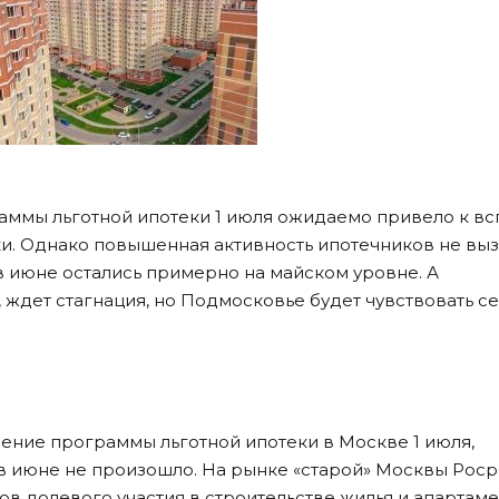
аммы льготной ипотеки 1 июля ожидаемо привело к вс
ки. Однако повышенная активность ипотечников не вы
 июне остались примерно на майском уровне. А
 ждет стагнация, но Подмосковье будет чувствовать с
ение программы льготной ипотеки в Москве 1 июля,
 в июне не произошло. На рынке «старой» Москвы Рос
ов долевого участия в строительстве жилья и апартаме