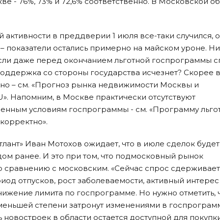
кве - 76%, 73% и 72,6% соответственно. В Московской о
й активности в преддверии 1 июля все-таки случился, 
 – показатели остались примерно на майском уроне. Н
если даже перед окончанием льготной госпрограммы 
а поддержка со стороны государства исчезнет? Скорее в
нно – см. «Прогноз рынка недвижимости Москвы и
U». Напомним, в Москве практически отсутствуют
енным условиям госпрограммы - см. «Программу льго
корректно».
лант» Иван Мотохов ожидает, что в июле сделок будет
ом ранее. И это при том, что подмосковный рынок
о сравнению с московским. «Сейчас спрос сдерживает
иод отпусков, рост заболеваемости, активный интерес
нижение лимита по госпрограмме. Но нужно отметить, 
меньшей степени затронут изменениями в госпрограм
ь новостроек в области остается доступной для покупк