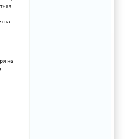
отная
я на
ря на
и