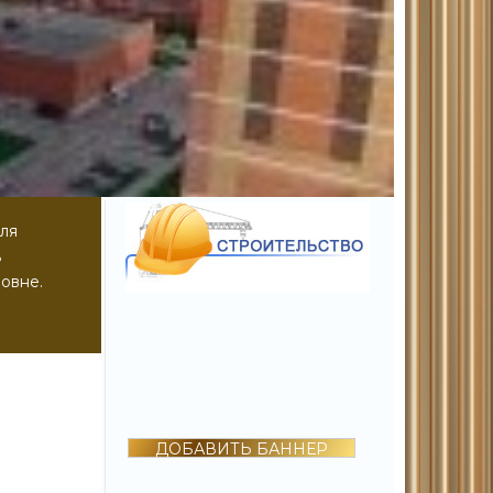
ля
ь
овне.
ДОБАВИТЬ БАННЕР