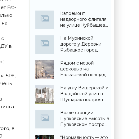
ет Est-
Капремонт
олько
надворного флигеля
 на
на улице Куйбышева
вынужденно
забросили - «Свежие
 с
На Муринской
новости
дороге у Деревни
ДДУ в
строительства»
Рыбацкое город
построил детский
.)
сад - «Свежие
Рядом с новой
новости
церковью на
строительства»
Балканской площади
а 51%,
построят еще и
очень
собор - «Свежие
На углу Вишерской и
новости
Валдайской улиц в
строительства»
в
Шушарах построят
жилой дом - «Свежие
лтинга
новости
Возле станции
строительства»
Пулковские Высоты в
Пулковском построят
ого, в
торговый центр -
й
«Свежие новости
“Нормальность — это