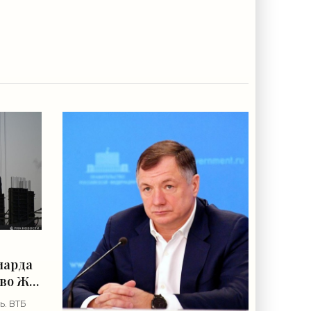
иарда
тво ЖК
ь. ВТБ