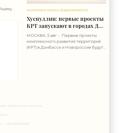
йщику
АНАЛИТИКА РЫНКА НЕДВИЖИМОСТИ
пу
Хуснуллин: первые проекты
блей для
КРТ запускают в городах ДНР
- «Строительство»
МОСКВА, 5 авг - . Первые проекты
комплексного развития территорий
(КРТ) в Донбассе и Новороссии будут
т
реализованы в городах ДНР, сообщил
 6
вице-премьер РФ Марат
Хуснуллин.«"Механизм КРТ является
»
.
ания: работать над мыслями.
мали.
ий — самолюбование.
у, кроме того, кто его дал.