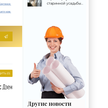
«Строительство»
старинной усадьбы
Картинки.
Сенницы в
ите нам.
Подмосковье -
«Строительство»
ИТЬ (0)
Другие новости