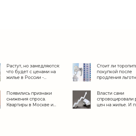
Растут, но замедляются:
Стоит ли торопит
что будет с ценами на
покупкой после
жилье в России -
продления льгот
«Аналитика рынка»
ипотеки? И куда 
деньги, если они 
Появились признаки
Власти сами
«Аналитика рынк
снижения спроса.
спровоцировали 
Квартиры в Москве и
цен на жилье. И 
Подмосковье в октябре-
ФАС здесь ничег
ноябре 2020 года -
исправит - «Анал
«Аналитика рынка»
рынка»