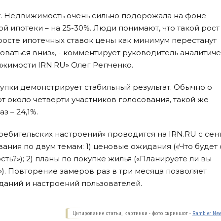
т. Недвижимость очень сильно подорожала на фоне
 ипотеки – на 25-30%. Люди понимают, что такой рост
росте ипотечных ставок цены как минимум перестанут
оваться вниз», - комментирует руководитель аналитич
жимости IRN.RU» Олег Репченко.
упки демонстрирует стабильный результат. Обычно о
 около четверти участников голосования, такой же
з – 24,1%.
ебительских настроений» проводится на IRN.RU c сен
ания по двум темам: 1) ценовые ожидания («Что будет 
ь?»); 2) планы по покупке жилья («Планируете ли вы
»). Повторение замеров раз в три месяца позволяет
даний и настроений пользователей.
Цитирование статьи, картинки - фото скриншот -
Rambler New