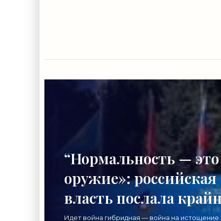
“Нормальность — это
оружие»: российская
власть послала край
важный сигнал
Идет война гибридная — война на истощение.