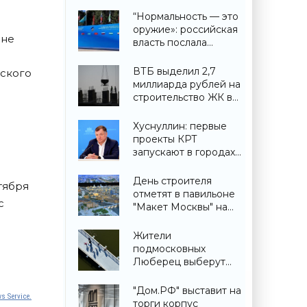
“Нормальность — это
оружие»: российская
 не
власть послала
крайне важный
сигнал гражданам -
ВТБ выделил 2,7
еского
«Недвижимость»
миллиарда рублей на
строительство ЖК в
Симферополе -
«Строительство»
Хуснуллин: первые
проекты КРТ
запускают в городах
ДНР -
«Строительство»
День строителя
тября
отметят в павильоне
с
"Макет Москвы" на
ВДНХ 6 и 9 августа -
«Строительство»
Жители
подмосковных
Люберец выберут
название новому
мосту через реку
"Дом.РФ" выставит на
s Service.
Македонку -
торги корпус