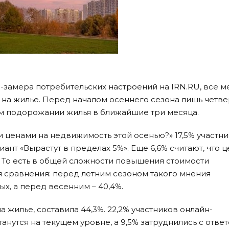
-замера потребительских настроений на IRN.RU, все 
н на жилье. Перед началом осеннего сезона лишь четве
 подорожании жилья в ближайшие три месяца.
и ценами на недвижимость этой осенью?» 17,5% участн
нт «Вырастут в пределах 5%». Еще 6,6% считают, что 
. То есть в общей сложности повышения стоимости
ля сравнения: перед летним сезоном такого мнения
, а перед весенним – 40,4%.
а жилье, составила 44,3%. 22,2% участников онлайн-
анутся на текущем уровне, а 9,5% затруднились с ответ