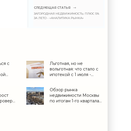
СЛЕДУЮЩАЯ СТАТЬЯ
ЗАГОРОДНАЯ НЕДВИЖИМОСТЬ: ПЛЮС 5%
ЗА ЛЕТО - «АНАЛИТИКА РЫНКА»
ься с
Льготная, но не
вольготная: что стало с
ной
ипотекой с 1 июля -
вложить
«Ипотека»
есть? -
Обзор рынка
а»
рост
недвижимости Москвы
проверка
по итогам 1-го квартала
о не
2021 года - «Аналитика
итика
рынка»