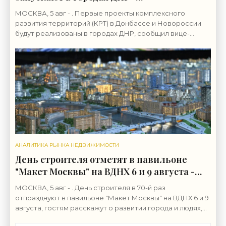
«Строительство»
МОСКВА, 5 авг - . Первые проекты комплексного
развития территорий (КРТ) в Донбассе и Новороссии
будут реализованы в городах ДНР, сообщил вице-
премьер РФ Марат Хуснуллин.«"Механизм КРТ является
АНАЛИТИКА РЫНКА НЕДВИЖИМОСТИ
День строителя отметят в павильоне
"Макет Москвы" на ВДНХ 6 и 9 августа -
«Строительство»
МОСКВА, 5 авг - . День строителя в 70-й раз
отпразднуют в павильоне "Макет Москвы" на ВДНХ 6 и 9
августа, гостям расскажут о развитии города и людях,
формирующих его архитектурный облик,