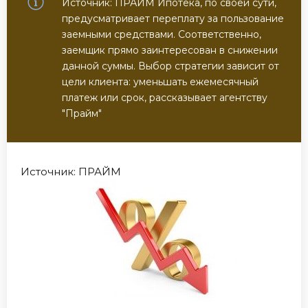
Источник: ПРАЙМ Ипотека, по своей сути,
предусматривает переплату за пользование
заемными средствами. Соответственно,
заемщик прямо заинтересован в снижении
данной суммы. Выбор стратегии зависит от
цели клиента: уменьшать ежемесячный
платеж или срок, рассказывает агентству
"Прайм"
Источник: ПРАЙМ