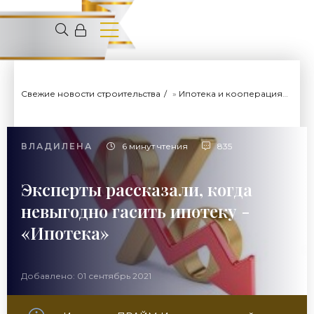
Свежие новости строительства
»
Ипотека и кооперация
» Эк
ВЛАДИЛЕНА
6 минут чтения
835
Эксперты рассказали, когда
невыгодно гасить ипотеку -
«Ипотека»
Добавлено: 01 сентябрь 2021