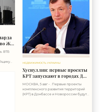
иарда
тво ЖК
ь. ВТБ
йщику
НЕДВИЖИМОСТЬ УКРАИНЫ
пу
Хуснуллин: первые проекты
блей для
КРТ запускают в городах ДНР
- «Строительство»
МОСКВА, 5 авг - . Первые проекты
комплексного развития территорий
(КРТ) в Донбассе и Новороссии будут
т
реализованы в городах ДНР, сообщил
 6
вице-премьер РФ Марат
Хуснуллин.«"Механизм КРТ является