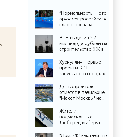
“Нормальность — это
оружие»: российская
власть послала
крайне важный
ь
сигнал гражданам -
ВТБ выделил 2,7
«Недвижимость»
миллиарда рублей на
ь
строительство ЖК в
Симферополе -
«Строительство»
Хуснуллин: первые
проекты КРТ
запускают в городах
ДНР -
«Строительство»
День строителя
отметят в павильоне
"Макет Москвы" на
ВДНХ 6 и 9 августа -
«Строительство»
Жители
подмосковных
Люберец выберут
название новому
мосту через реку
"Дом.РФ" выставит на