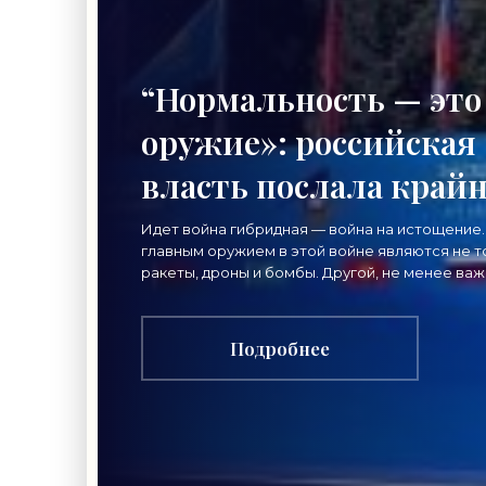
“Нормальность — это
оружие»: российская
власть послала край
важный сигнал
Идет война гибридная — война на истощение.
главным оружием в этой войне являются не т
гражданам -
ракеты, дроны и бомбы. Другой, не менее ва
вид главного оружия в нынешнем конфликте
«Недвижимость»
нацелен
Подробнее