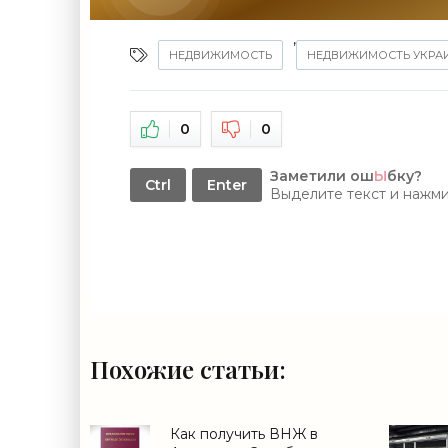
,
НЕДВИЖИМОСТЬ
НЕДВИЖИМОСТЬ УКРА
0
0
Заметили ош
Ы
бку?
Ctrl
Enter
Выделите текст и нажм
Похожие статьи:
Как получить ВНЖ в