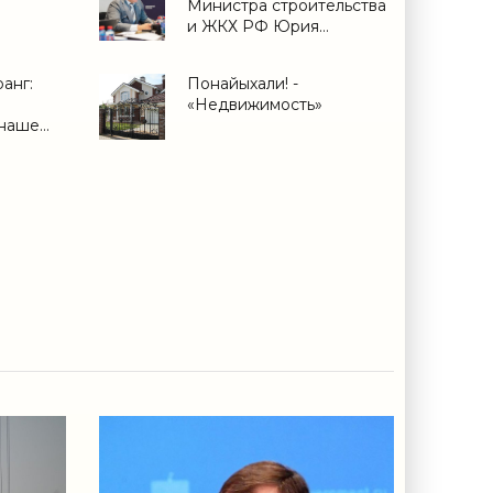
Министра строительства
и ЖКХ РФ Юрия
Гордеева
информационному
анг:
Понайыхали! -
агентству ТАСС -
«Недвижимость»
«Свежие новости
 наше
строительства»
) -