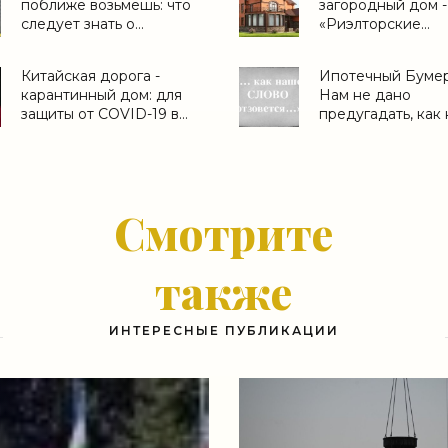
поближе возьмешь: что
загородный дом -
следует знать о
«Риэлторские
кладовках и сити-боксах
технологии»
в современных
Китайская дорога -
Ипотечный Бумер
новостройках -
карантинный дом: для
Нам не дано
«Дайджест»
защиты от COVID-19 в
предугадать, как
Москве быстро возведут
слово отзовется (с
госпиталь-изолятор -
«Ипотека»
«Строим Город»
Смотрите
также
ИНТЕРЕСНЫЕ ПУБЛИКАЦИИ