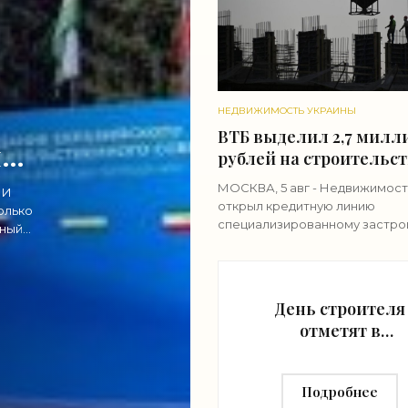
НЕДВИЖИМОСТЬ УКРАИНЫ
ВТБ выделил 2,7 милл
не
рублей на строительс
в Симферополе -
МОСКВА, 5 авг - Недвижимост
 И
«Строительство»
открыл кредитную линию
олько
специализированному застро
жный
"Морская роса" (входит в груп
"Монолит") в 2,7 миллиарда ру
строительства
День строителя
отметят в
павильоне "Маке
Москвы" на ВДНХ
Подробнее
и 9 августа -