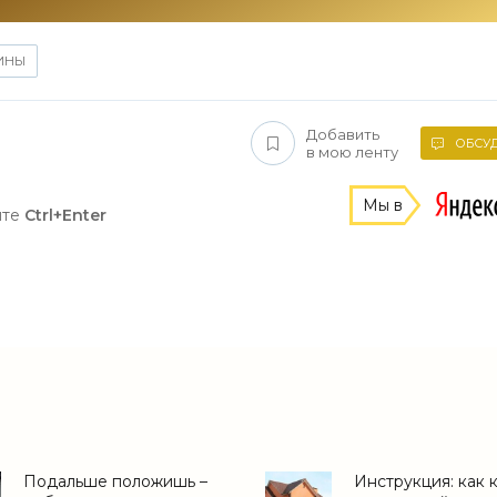
ИНЫ
Добавить
ОБСУД
в мою ленту
Мы в
ите
Ctrl+Enter
Подальше положишь –
Инструкция: как 