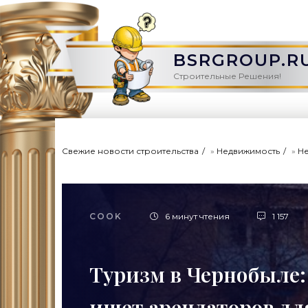
BSRGROUP.R
Строительные Решения!
Свежие новости строительства
»
Недвижимость
»
Н
COOK
6 минут чтения
1 157
Туризм в Чернобыле:
ищет арендаторов для