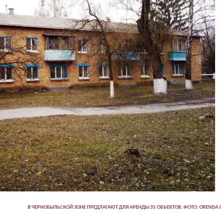
В ЧЕРНОБЫЛЬСКОЙ ЗОНЕ ПРЕДЛАГАЮТ ДЛЯ АРЕНДЫ 35 ОБЪЕКТОВ. ФОТО: ORENDA.